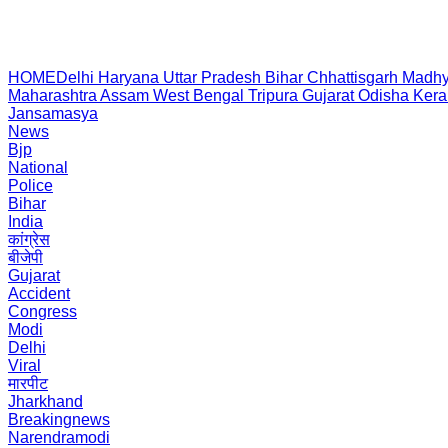
HOME
Delhi
Haryana
Uttar Pradesh
Bihar
Chhattisgarh
Madhy
Maharashtra
Assam
West Bengal
Tripura
Gujarat
Odisha
Kera
Jansamasya
News
Bjp
National
Police
Bihar
India
कांग्रेस
बीजेपी
Gujarat
Accident
Congress
Modi
Delhi
Viral
मारपीट
Jharkhand
Breakingnews
Narendramodi