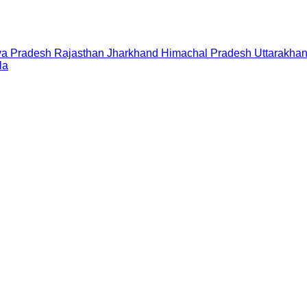
a Pradesh
Rajasthan
Jharkhand
Himachal Pradesh
Uttarakha
la