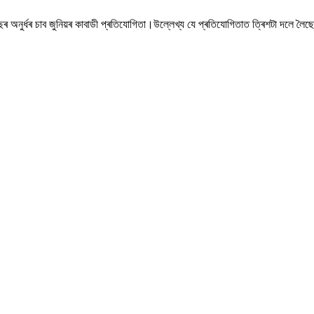
১৬ বছৰ অনুৰ্ধৰ চাব জুনিয়ৰ কাবাডী প্ৰতিযোগিতা।উল্লেখ্য যে প্ৰতিযোগিতাত ত্ৰিশটা দলে