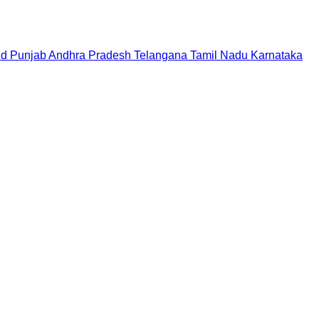
nd
Punjab
Andhra Pradesh
Telangana
Tamil Nadu
Karnataka