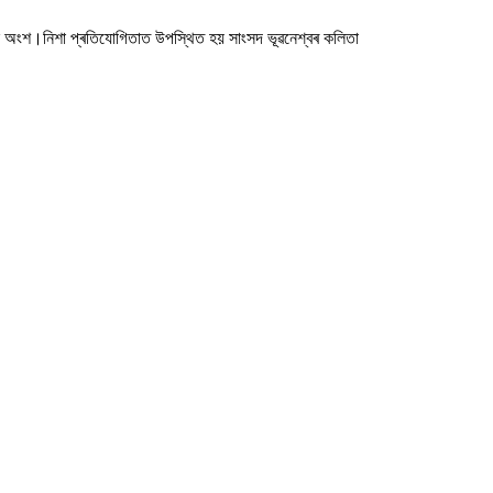
 লৈছে অংশ।নিশা প্ৰতিযোগিতাত উপস্থিত হয় সাংসদ ভূৱনেশ্বৰ কলিতা