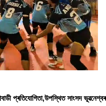
াবাডী প্ৰতিযোগিতা,উপস্থিত সাংসদ ভূৱনেশ্ব