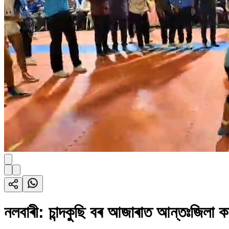
নলবাৰী: চান্দকুছি বৰ আজাৰাত আন্তঃজিলা ক