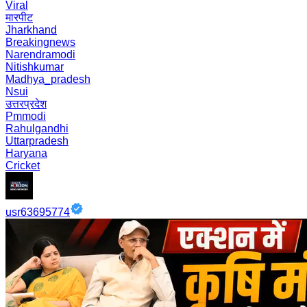
Viral
मारपीट
Jharkhand
Breakingnews
Narendramodi
Nitishkumar
Madhya_pradesh
Nsui
उत्तरप्रदेश
Pmmodi
Rahulgandhi
Uttarpradesh
Haryana
Cricket
usr63695774