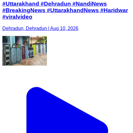
#Uttarakhand #Dehradun #NandiNews
#BreakingNews #UttarakhandNews #Haridwar
#viralvideo
Dehradun, Dehradun | Aug 10, 2026