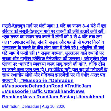
मसूरी-देहरादून मार्ग पर घंटों जाम! 1 घंटे का सफर 3-4 घंटे में पूरा
रविवार को मसूरी-देहरादून मार्ग पर वाहनों की लंबी कतारें लगी रहीं।
*एक तरफ का सफर तय करने में लोगों को 3 से 4 घंटे तक लग
गए।* लगातार बारिश, संकरी सड़क और पहाड़ी से पत्थर गिरने व
भूस्खलन के खतरे के बीच लोग जाम में फंसे रहे। *एंबुलेंस भी कई
घंटे जाम में फंसी रही।* सड़क मरम्मत, भूस्खलन वाले स्थानों पर
सुरक्षा और *प्रॉपर ट्रैफिक मैनेजमेंट* की जरूरत। कोल्हूखेत टोल
प्लाजा पर *फास्टैग व्यवस्था जल्द लागू करने की मांग*, ताकि टोल
पर लगने वाला जाम कम हो। हर वीकेंड यही हाल रहा तो पर्यटकों के
साथ स्थानीय लोगों और मेडिकल इमरजेंसी पर भी गंभीर असर पड़
सकता है। #Mussoorie #Dehradun
#MussoorieDehradunRoad #TrafficJam
#MussoorieTraffic UttarakhandNews
BreakingNews RoadJam Fastag Uttarakhand
Dehradun, Dehradun | Aug 10, 2026