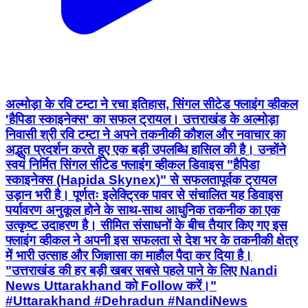
अल्मोड़ा के रवि टम्टा ने रचा इतिहास, सिंगल सीटेड फ्लाइंग व्हीकल
'हैपिडा स्काइनेक्स' का सफल ट्रायल। उत्तराखंड के अल्मोड़ा
निवासी श्री रवि टम्टा ने अपने तकनीकी कौशल और नवाचार का
अद्भुत प्रदर्शन करते हुए एक बड़ी उपलब्धि हासिल की है। उन्होंने
स्वयं निर्मित सिंगल सीटेड फ्लाइंग व्हीकल डिवाइस "हैपिडा
स्काइनेक्स (Hapida Skynex)" से सफलतापूर्वक ट्रायल
उड़ान भरी है। पूर्णतः इलेक्ट्रिक पावर से संचालित यह डिवाइस
पर्यावरण अनुकूल होने के साथ-साथ आधुनिक तकनीक का एक
उत्कृष्ट उदाहरण है। सीमित संसाधनों के बीच तैयार किए गए इस
फ्लाइंग व्हीकल ने अपनी इस सफलता से देश भर के तकनीकी क्षेत्र
में भारी उत्साह और जिज्ञासा का माहौल पैदा कर दिया है।
"उत्तराखंड की हर बड़ी खबर सबसे पहले पाने के लिए Nandi
News Uttarakhand को Follow करें।"
#Uttarakhand #Dehradun #NandiNews