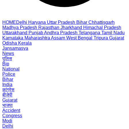
HOME
Delhi
Haryana
Uttar Pradesh
Bihar
Chhattisgarh
Madhya Pradesh
Rajasthan
Jharkhand
Himachal Pradesh
Uttarakhand
Punjab
Andhra Pradesh
Telangana
Tamil Nadu
Karnataka
Maharashtra
Assam
West Bengal
Tripura
Gujarat
Odisha
Kerala
Jansamasya
News
पुलिस
Bjp
National
Police
Bihar
India
कांग्रेस
बीजेपी
Gujarat
भाजपा
Accident
Congress
Modi
Delhi