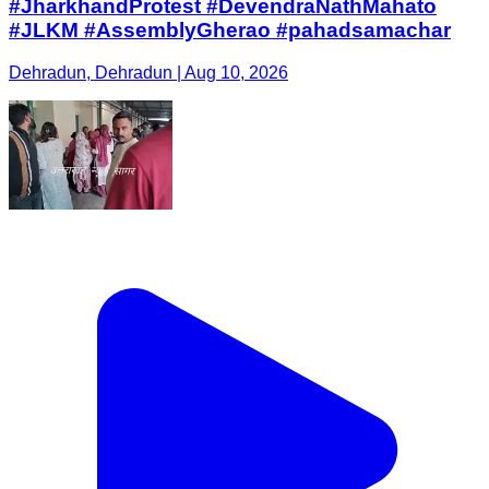
#JharkhandProtest #DevendraNathMahato
#JLKM #AssemblyGherao #pahadsamachar
Dehradun, Dehradun | Aug 10, 2026