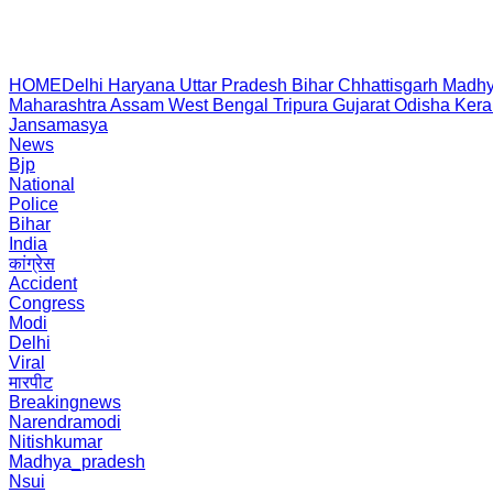
HOME
Delhi
Haryana
Uttar Pradesh
Bihar
Chhattisgarh
Madhy
Maharashtra
Assam
West Bengal
Tripura
Gujarat
Odisha
Kera
Jansamasya
News
Bjp
National
Police
Bihar
India
कांग्रेस
Accident
Congress
Modi
Delhi
Viral
मारपीट
Breakingnews
Narendramodi
Nitishkumar
Madhya_pradesh
Nsui