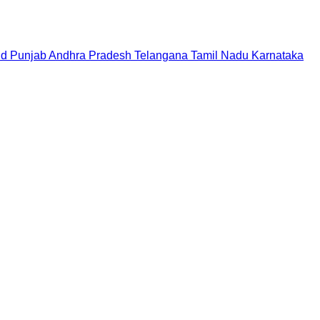
nd
Punjab
Andhra Pradesh
Telangana
Tamil Nadu
Karnataka