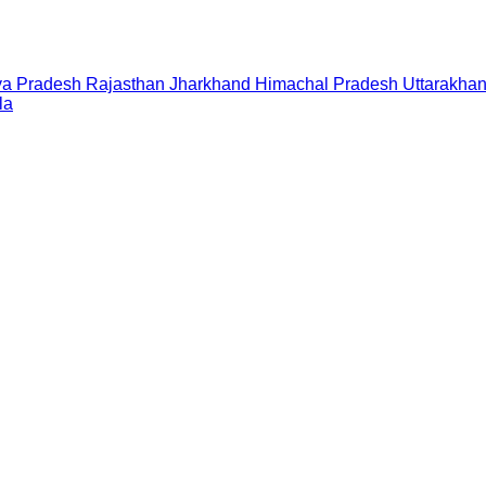
a Pradesh
Rajasthan
Jharkhand
Himachal Pradesh
Uttarakha
la