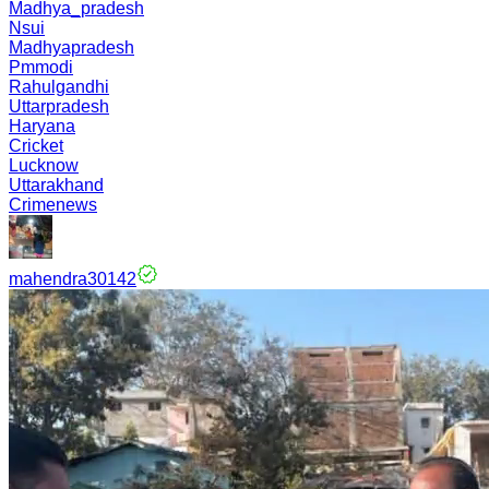
Madhya_pradesh
Nsui
Madhyapradesh
Pmmodi
Rahulgandhi
Uttarpradesh
Haryana
Cricket
Lucknow
Uttarakhand
Crimenews
mahendra30142