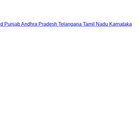
nd
Punjab
Andhra Pradesh
Telangana
Tamil Nadu
Karnataka