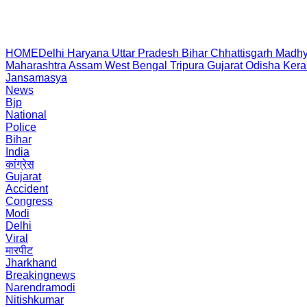
HOME
Delhi
Haryana
Uttar Pradesh
Bihar
Chhattisgarh
Madhy
Maharashtra
Assam
West Bengal
Tripura
Gujarat
Odisha
Kera
Jansamasya
News
Bjp
National
Police
Bihar
India
कांग्रेस
Gujarat
Accident
Congress
Modi
Delhi
Viral
मारपीट
Jharkhand
Breakingnews
Narendramodi
Nitishkumar