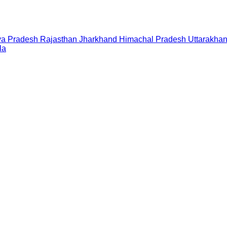
a Pradesh
Rajasthan
Jharkhand
Himachal Pradesh
Uttarakha
la