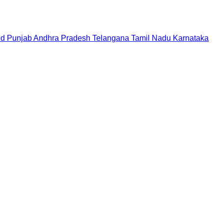
nd
Punjab
Andhra Pradesh
Telangana
Tamil Nadu
Karnataka