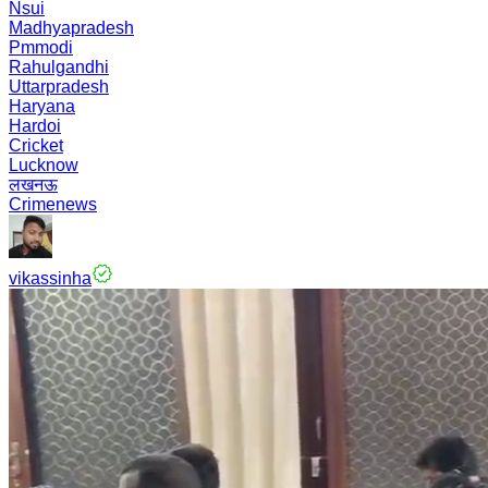
Nsui
Madhyapradesh
Pmmodi
Rahulgandhi
Uttarpradesh
Haryana
Hardoi
Cricket
Lucknow
लखनऊ
Crimenews
vikassinha