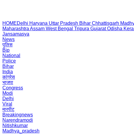
HOME
Delhi
Haryana
Uttar Pradesh
Bihar
Chhattisgarh
Madhy
Maharashtra
Assam
West Bengal
Tripura
Gujarat
Odisha
Kera
Jansamasya
News
पुलिस
Bjp
National
Police
Bihar
India
कांग्रेस
भाजपा
Congress
Modi
Delhi
Viral
मारपीट
Breakingnews
Narendramodi
Nitishkumar
Madhya_pradesh