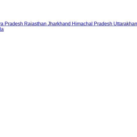
a Pradesh
Rajasthan
Jharkhand
Himachal Pradesh
Uttarakha
la