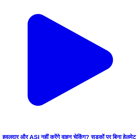
हवलदार और ASI नहीं करेंगे वाहन चेकिंग? सड़कों पर बिना हेलमेट