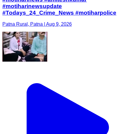
#motiharinewsupdate
#Todays_24_Crime_News #motiharpolice
Patna Rural, Patna | Aug 9, 2026