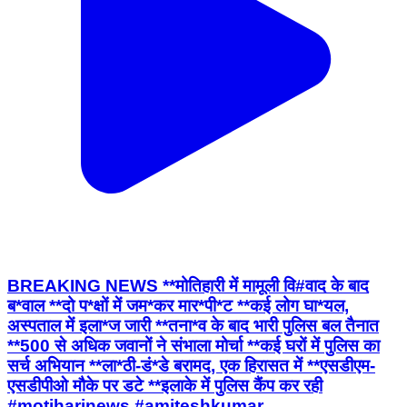
BREAKING NEWS **मोतिहारी में मामूली वि#वाद के बाद
ब*वाल **दो प*क्षों में जम*कर मार*पी*ट **कई लोग घा*यल,
अस्पताल में इला*ज जारी **तना*व के बाद भारी पुलिस बल तैनात
**500 से अधिक जवानों ने संभाला मोर्चा **कई घरों में पुलिस का
सर्च अभियान **ला*ठी-डं*डे बरामद, एक हिरासत में **एसडीएम-
एसडीपीओ मौके पर डटे **इलाके में पुलिस कैंप कर रही
#motiharinews #amiteshkumar