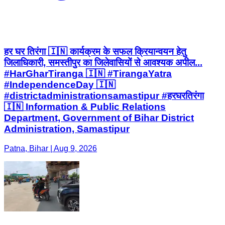
हर घर तिरंगा 🇮🇳 कार्यक्रम के सफल क्रियान्वयन हेतु
जिलाधिकारी, समस्तीपुर का जिलेवासियों से आवश्यक अपील...
#HarGharTiranga 🇮🇳 #TirangaYatra
#IndependenceDay 🇮🇳
#districtadministrationsamastipur #हरघरतिरंगा
🇮🇳 Information & Public Relations
Department, Government of Bihar District
Administration, Samastipur
Patna, Bihar | Aug 9, 2026