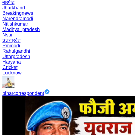
मारपीट
Jharkhand
Breakingnews
Narendramodi
Nitishkumar
Madhya_pradesh
Nsui
उत्तरप्रदेश
Pmmodi
Rahulgandhi
Uttarpradesh
Haryana
Cricket
Lucknow
biharcorrespondent