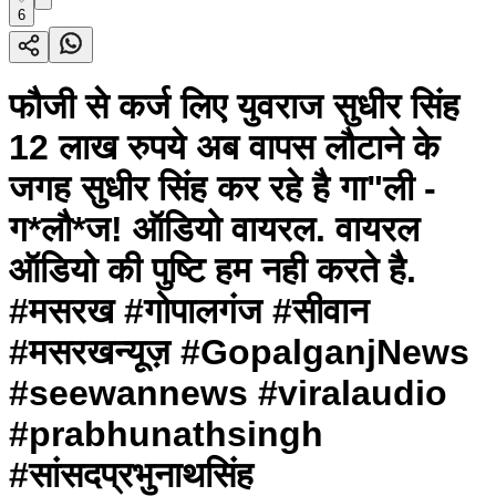
6
फौजी से कर्ज लिए युवराज सुधीर सिंह
12 लाख रुपये अब वापस लौटाने के
जगह सुधीर सिंह कर रहे है गा"ली -
ग*लौ*ज! ऑडियो वायरल. वायरल
ऑडियो की पुष्टि हम नही करते है.
#मसरख #गोपालगंज #सीवान
#मसरखन्यूज़ #GopalganjNews
#seewannews #viralaudio
#prabhunathsingh
#सांसदप्रभुनाथसिंह