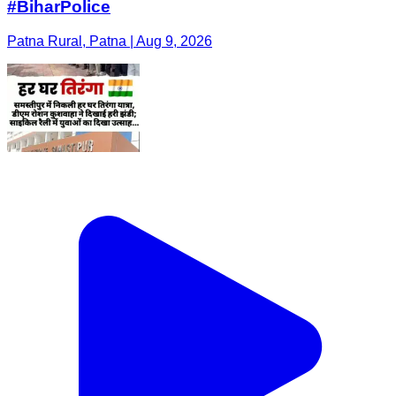
#BiharPolice
Patna Rural, Patna | Aug 9, 2026