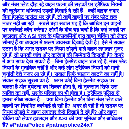
और नंबर प्लेट दौड़ रहे वाहन पटना की सड़कों पर ट्रैफिक नियमों
की खुलेआम धज्जियां उड़ती दिखाई दे रही हैं। कहीं बाइक सवार
बिना हेलमेट फर्राटा भर रहे हैं, तो कहीं वाहनों पर नंबर प्लेट तक
नजर नहीं आ रही। सबसे बड़ा सवाल यह है कि आखिर इन वाहनों
पर कार्रवाई कौन करेगा? लोगों के बीच यह चर्चा है कि कई जगहों पर
हवलदार और ASI स्तर के पुलिसकर्मियों द्वारा वाहन चेकिंग को लेकर
सीमाएं हैं या व्यवहार में अलग व्यवस्था दिखाई देती है। ऐसे में सवाल
उठता है कि अगर सड़क पर नियम तोड़ने वाले वाहन लगातार गुजर
रहे हैं, तो उनकी जांच और कार्रवाई की जिम्मेदारी किसकी है? कैमरे
में आप साफ देख सकते हैं—बिना हेलमेट वाहन चल रहे हैं, नंबर प्लेट
नियमों के मुताबिक नहीं है और कई लोग ट्रैफिक नियमों को मानो
चुनौती देते नजर आ रहे हैं। सवाल सिर्फ चालान काटने का नहीं है।
सवाल सड़क सुरक्षा का है। अगर कोई बिना हेलमेट सड़क पर
चलता है और दुर्घटना का शिकार होता है, तो नुकसान सिर्फ उस
व्यक्ति का नहीं, उसके परिवार का भी होता है। ट्रैफिक पुलिस से
हमारा सीधा सवाल है— क्या बिना हेलमेट और बिना नंबर प्लेट वाले
वाहनों पर नियमित कार्रवाई हो रही है? अगर हो रही है तो सड़क पर
नियम तोड़ते ये वाहन लगातार कैसे दिखाई दे रहे हैं? और वाहन
चेकिंग को लेकर हवलदार और ASI की क्या भूमिका और अधिकार
हैं? #PatnaPolice #patnapolice24x7