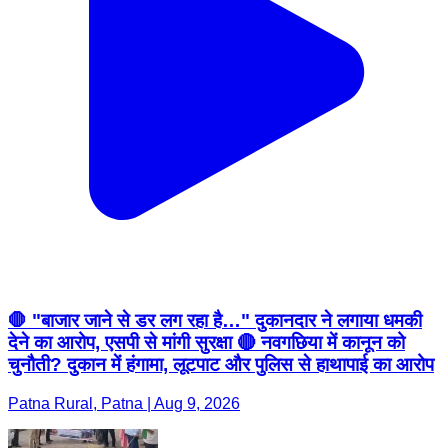
🛑 "बाजार जाने से डर लग रहा है…" दुकानदार ने लगाया धमकी
देने का आरोप, एसपी से मांगी सुरक्षा 🔴 नवगछिया में कानून को
चुनौती? दुकान में हंगामा, लूटपाट और पुलिस से हाथापाई का आरोप
Patna Rural, Patna | Aug 9, 2026