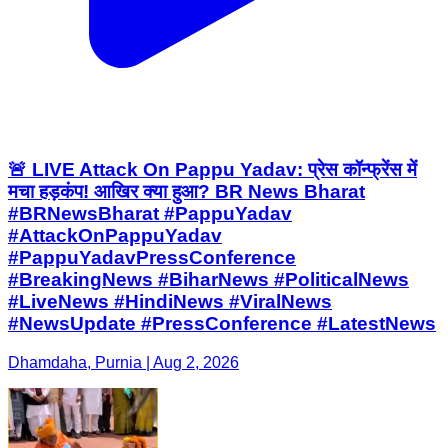
🚨 LIVE Attack On Pappu Yadav: प्रेस कॉन्फ्रेंस में
मचा हड़कंप! आखिर क्या हुआ? BR News Bharat
#BRNewsBharat #PappuYadav
#AttackOnPappuYadav
#PappuYadavPressConference
#BreakingNews #BiharNews #PoliticalNews
#LiveNews #HindiNews #ViralNews
#NewsUpdate #PressConference #LatestNews
Dhamdaha, Purnia | Aug 2, 2026