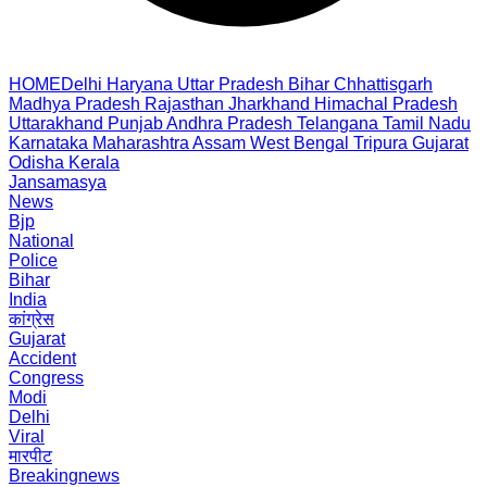
HOME
Delhi
Haryana
Uttar Pradesh
Bihar
Chhattisgarh
Madhya Pradesh
Rajasthan
Jharkhand
Himachal Pradesh
Uttarakhand
Punjab
Andhra Pradesh
Telangana
Tamil Nadu
Karnataka
Maharashtra
Assam
West Bengal
Tripura
Gujarat
Odisha
Kerala
Jansamasya
News
Bjp
National
Police
Bihar
India
कांग्रेस
Gujarat
Accident
Congress
Modi
Delhi
Viral
मारपीट
Breakingnews