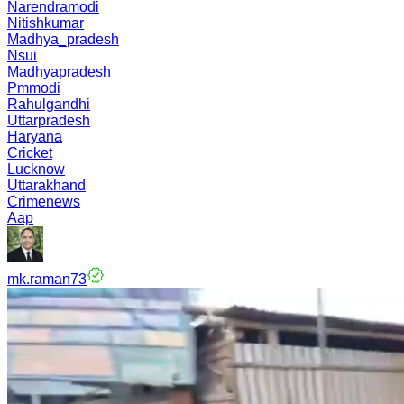
Narendramodi
Nitishkumar
Madhya_pradesh
Nsui
Madhyapradesh
Pmmodi
Rahulgandhi
Uttarpradesh
Haryana
Cricket
Lucknow
Uttarakhand
Crimenews
Aap
mk.raman73