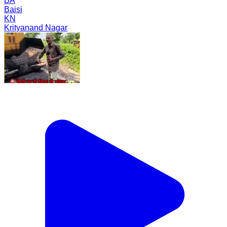
BA
Baisi
KN
Krityanand Nagar