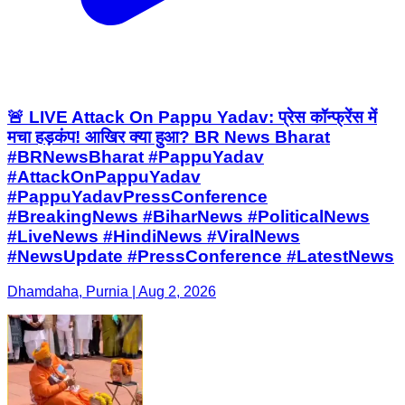
🚨 LIVE Attack On Pappu Yadav: प्रेस कॉन्फ्रेंस में
मचा हड़कंप! आखिर क्या हुआ? BR News Bharat
#BRNewsBharat #PappuYadav
#AttackOnPappuYadav
#PappuYadavPressConference
#BreakingNews #BiharNews #PoliticalNews
#LiveNews #HindiNews #ViralNews
#NewsUpdate #PressConference #LatestNews
Dhamdaha, Purnia | Aug 2, 2026