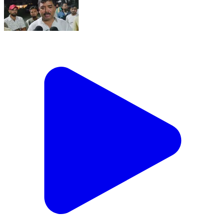
पूर्णिया नगर निगम वार्ड संख्या 24 की वार्ड पार्षद राखी देवी जी एवं
समाजसेवी अमरेंद्र कुशवाहा जी के सुपुत्र शुभम कुशवाहा एवं शुभम