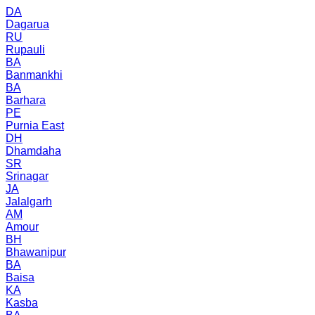
DA
Dagarua
RU
Rupauli
BA
Banmankhi
BA
Barhara
PE
Purnia East
DH
Dhamdaha
SR
Srinagar
JA
Jalalgarh
AM
Amour
BH
Bhawanipur
BA
Baisa
KA
Kasba