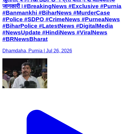
जानकारी।#BreakingNews #Exclusive #Purnia
#Banmankhi #BiharNews #MurderCase
#Police #SDPO #CrimeNews #PurneaNews
#BiharPolice #LatestNews #DigitalMedia
#NewsUpdate #HindiNews #ViralNews
#BRNewsBharat
Dhamdaha, Purnia | Jul 26, 2026