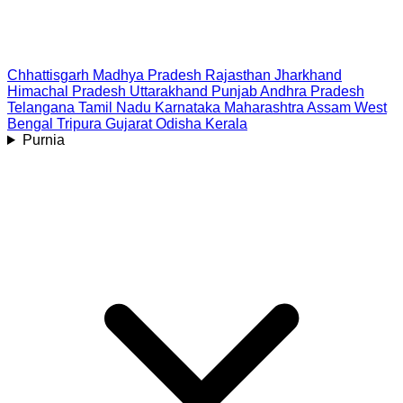
Chhattisgarh
Madhya Pradesh
Rajasthan
Jharkhand
Himachal Pradesh
Uttarakhand
Punjab
Andhra Pradesh
Telangana
Tamil Nadu
Karnataka
Maharashtra
Assam
West
Bengal
Tripura
Gujarat
Odisha
Kerala
Purnia