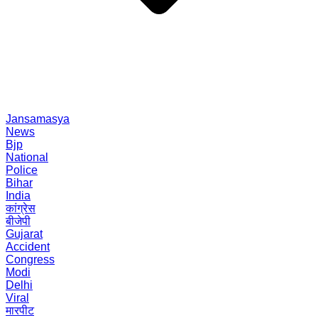
Jansamasya
News
Bjp
National
Police
Bihar
India
कांग्रेस
बीजेपी
Gujarat
Accident
Congress
Modi
Delhi
Viral
मारपीट