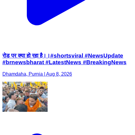
रोड पर क्या हो रहा है।।#shortsviral #NewsUpdate
#brnewsbharat #LatestNews #BreakingNews
Dhamdaha, Purnia | Aug 8, 2026