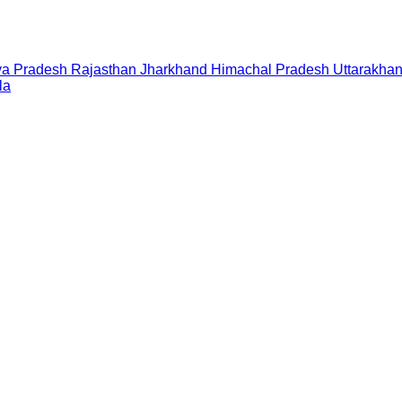
a Pradesh
Rajasthan
Jharkhand
Himachal Pradesh
Uttarakha
la