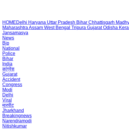
HOME
Delhi
Haryana
Uttar Pradesh
Bihar
Chhattisgarh
Madhy
Maharashtra
Assam
West Bengal
Tripura
Gujarat
Odisha
Kera
Jansamasya
News
Bjp
National
Police
Bihar
India
कांग्रेस
Gujarat
Accident
Congress
Modi
Delhi
Viral
मारपीट
Jharkhand
Breakingnews
Narendramodi
Nitishkumar