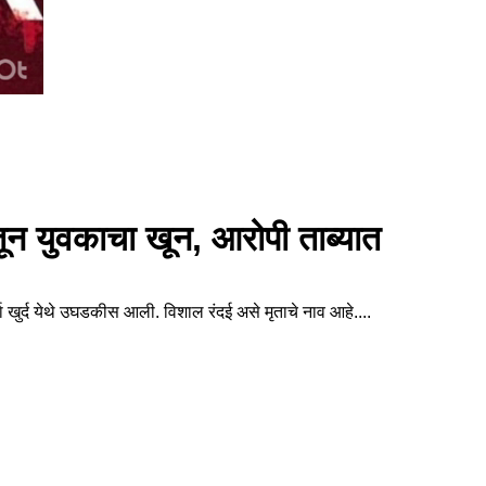
धातून युवकाचा खून, आरोपी ताब्यात
ा खुर्द येथे उघडकीस आली. विशाल रंदई असे मृताचे नाव आहे....