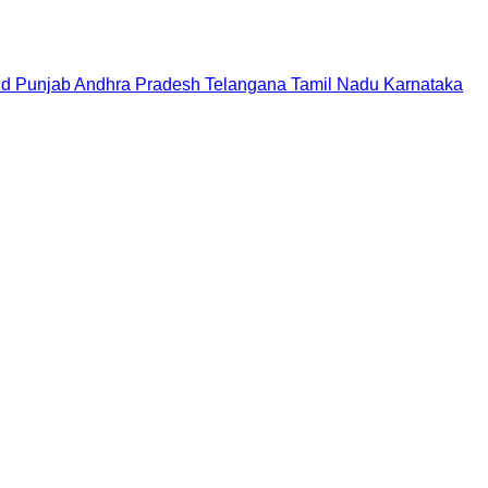
nd
Punjab
Andhra Pradesh
Telangana
Tamil Nadu
Karnataka