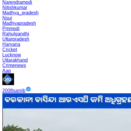
Narendramodi
Nitishkumar
Madhya_pradesh
Nsui
Madhyapradesh
Pmmodi
Rahulgandhi
Uttarpradesh
Haryana
Cricket
Lucknow
Uttarakhand
Crimenews
Aap
2008sanjib