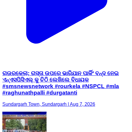
ରାଉରକେଲା; ରାସ୍ତା ଉପରେ ଭାରିଯାନ ପାର୍କିଂ ବନ୍ଦ ନେଇ
ଏନ୍ଏସପିସିଏଲ୍ କୁ ଚିଠି ଲେଖିଲେ ବିଧାୟକ
#smsnewsnetwork #rourkela #NSPCL #mla
#raghunathpalli #durgatanti
Sundargarh Town, Sundargarh | Aug 7, 2026