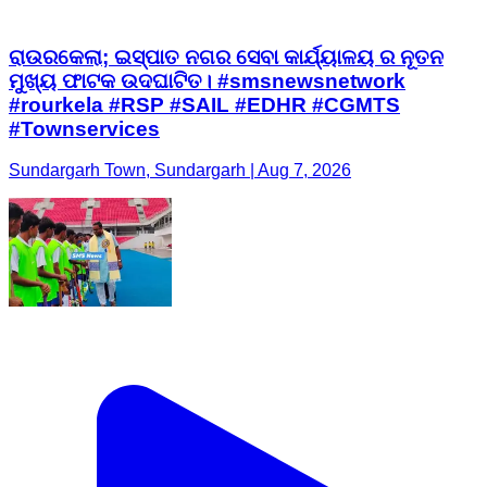
ରାଉରକେଲା; ଇସ୍ପାତ ନଗର ସେବା କାର୍ଯ୍ୟାଳୟ ର ନୂତନ
ମୁଖ୍ୟ ଫାଟକ ଉଦଘାଟିତ। #smsnewsnetwork
#rourkela #RSP #SAIL #EDHR #CGMTS
#Townservices
Sundargarh Town, Sundargarh | Aug 7, 2026