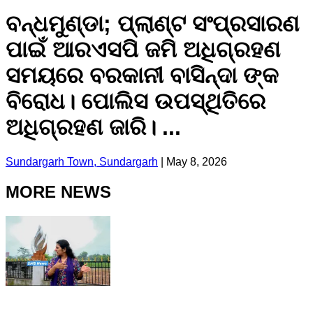
ବନ୍ଧମୁଣ୍ଡା; ପ୍ଲାଣ୍ଟ ସଂପ୍ରସାରଣ
ପାଇଁ ଆରଏସପି ଜମି ଅଧିଗ୍ରହଣ
ସମୟରେ ବରକାନୀ ବାସିନ୍ଦା ଙ୍କ
ବିରୋଧ। ପୋଲିସ ଉପସ୍ଥିତିରେ
ଅଧିଗ୍ରହଣ ଜାରି। ...
Sundargarh Town, Sundargarh
|
May 8, 2026
MORE NEWS