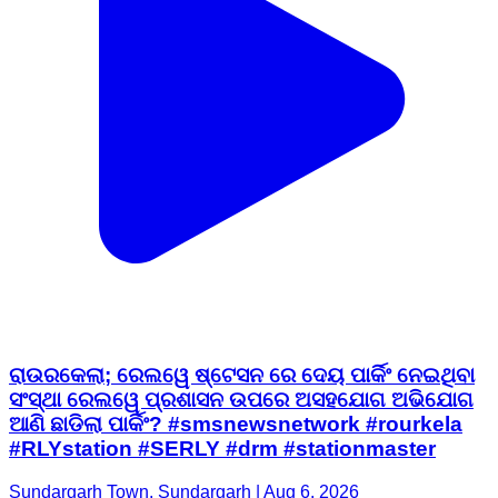
ରାଉରକେଲା; ରେଲୱେ ଷ୍ଟେସନ ରେ ଦେୟ ପାର୍କିଂ ନେଇଥିବା
ସଂସ୍ଥା ରେଲୱେ ପ୍ରଶାସନ ଉପରେ ଅସହଯୋଗ ଅଭିଯୋଗ
ଆଣି ଛାଡିଲା ପାର୍କିଂ? #smsnewsnetwork #rourkela
#RLYstation #SERLY #drm #stationmaster
Sundargarh Town, Sundargarh | Aug 6, 2026