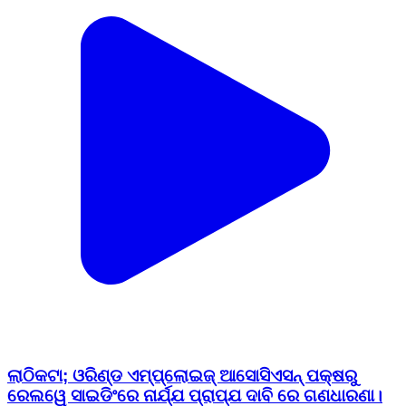
ଲାଠିକଟା; ଓରିଣ୍ଡ ଏମ୍ପ୍ଲୋଇଜ୍ ଆସୋସିଏସନ୍ ପକ୍ଷରୁ
ରେଲୱେ ସାଇଡିଂରେ ନାର୍ଯ୍ଯ ପ୍ରାପ୍ଯ ଦାବି ରେ ଗଣଧାରଣା।