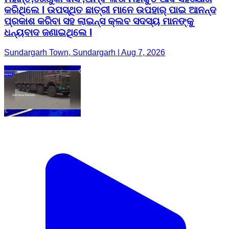
କରିଥିଲେ l ଉପସ୍ଥିତ ଛାତ୍ରୀ ମାନେ ଉପହାର୍ ପାଇ ଆନନ୍ଦ
ପ୍ରକାଶ କରିବା ସହ ଲାଇନ୍ସ କ୍ଲବ ସଦସ୍ୟ ମାନଙ୍କୁ
ଧନ୍ୟବାଦ ଜଣାଇଥିଲେ l
Sundargarh Town, Sundargarh | Aug 7, 2026