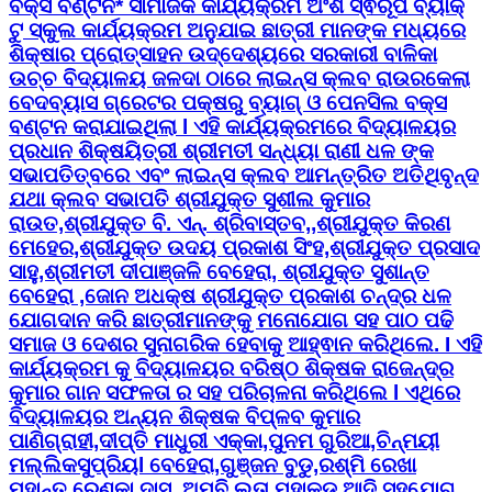
ବକ୍ସ ବଣ୍ଟନ* ସାମାଜିକ କାର୍ଯ୍ୟକ୍ରମ ଅଂଶ ସ୍ଵରୂପ ବ୍ୟାକ୍
ଟୁ ସ୍କୁଲ କାର୍ଯ୍ୟକ୍ରମ ଅନୁଯାଇ ଛାତ୍ରୀ ମାନଙ୍କ ମଧ୍ୟରେ
ଶିକ୍ଷାର ପ୍ରୋତ୍ସାହନ ଉଦ୍ଦେଶ୍ୟରେ ସରକାରୀ ବାଳିକା
ଉଚ୍ଚ ବିଦ୍ୟାଳୟ ଜଳଦା ଠାରେ ଲାଇନ୍ସ କ୍ଲବ ରାଉରକେଲା
ବେଦବ୍ୟାସ ଗ୍ରେଟର ପକ୍ଷରୁ ବ୍ୟାଗ୍ ଓ ପେନସିଲ ବକ୍ସ
ବଣ୍ଟନ କରାଯାଇଥିଲା l ଏହି କାର୍ଯ୍ୟକ୍ରମରେ ବିଦ୍ୟାଳୟର
ପ୍ରଧାନ ଶିକ୍ଷୟିତ୍ରୀ ଶ୍ରୀମତୀ ସନ୍ଧ୍ୟା ରାଣୀ ଧଳ ଙ୍କ
ସଭାପତିତ୍ବରେ ଏବଂ ଲାଇନ୍ସ କ୍ଲବ ଆମନ୍ତ୍ରିତ ଅତିଥିବୃନ୍ଦ
ଯଥା କ୍ଲବ ସଭାପତି ଶ୍ରୀଯୁକ୍ତ ସୁଶୀଲ କୁମାର
ରାଉତ,ଶ୍ରୀଯୁକ୍ତ ବି. ଏନ୍. ଶ୍ରିବାସ୍ତବ,,ଶ୍ରୀଯୁକ୍ତ କିରଣ
ମେହେର,ଶ୍ରୀଯୁକ୍ତ ଉଦୟ ପ୍ରକାଶ ସିଂହ,ଶ୍ରୀଯୁକ୍ତ ପ୍ରସାଦ
ସାହୁ,ଶ୍ରୀମତୀ ଦୀପାଞ୍ଜଳି ବେହେରା, ଶ୍ରୀଯୁକ୍ତ ସୁଶାନ୍ତ
ବେହେରା ,ଜୋନ ଅଧକ୍ଷ ଶ୍ରୀଯୁକ୍ତ ପ୍ରକାଶ ଚନ୍ଦ୍ର ଧଳ
ଯୋଗଦାନ କରି ଛାତ୍ରୀମାନଙ୍କୁ ମନୋଯୋଗ ସହ ପାଠ ପଢି
ସମାଜ ଓ ଦେଶର ସୁନାଗରିକ ହେବାକୁ ଆହ୍ଵାନ କରିଥିଲେ. I ଏହି
କାର୍ଯ୍ୟକ୍ରମ କୁ ବିଦ୍ୟାଳୟର ବରିଷ୍ଠ ଶିକ୍ଷକ ରାଜେନ୍ଦ୍ର
କୁମାର ଗାନ ସଫଳତା ର ସହ ପରିଚାଳନା କରିଥିଲେ l ଏଥିରେ
ବିଦ୍ୟାଳୟର ଅନ୍ୟନ ଶିକ୍ଷକ ବିପ୍ଳବ କୁମାର
ପାଣିଗ୍ରାହୀ,ଦୀପ୍ତି ମାଧୁରୀ ଏକ୍କା,ପୁନମ ଗୁରିଆ,ଚିନ୍ମୟୀ
ମଲ୍ଲିକସୁପ୍ରିୟl ବେହେରା,ଗୁଞ୍ଜନ ବୁଡୁ,ରଶ୍ମି ରେଖା
ମହାନ୍ତ,ରେଣୁକା ଦାସ ,ଅମ୍ବି ଲତା ମହାକୁଡ ଆଦି ସହଯୋଗ