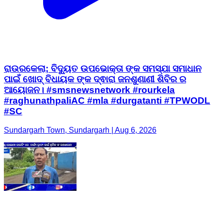
ରାଉରକେଲା; ବିଦ୍ୟୁତ ଉପଭୋକ୍ତା ଙ୍କ ସମସ୍ଯା ସମାଧାନ
ପାଇଁ ଖୋଦ୍ ବିଧାୟକ ଙ୍କ ଦ୍ଵାରା ଜନଶୁଣାଣୀ ଶିବିର ର
ଆୟୋଜନ। #smsnewsnetwork #rourkela
#raghunathpaliAC #mla #durgatanti #TPWODL
#SC
Sundargarh Town, Sundargarh | Aug 6, 2026