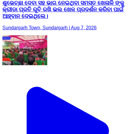
ଶୁଭେଚ୍ଛା ଦେବା ସହ ଭାଗ ନେଇଥିବା ସମସ୍ତ ଖେଳାଳି ଙ୍କୁ
କ୍ରୀଡା ପ୍ରତି ରୁଚି ରଖି ଭଲ ଖେଳ ପ୍ରଦର୍ଶନ କରିବା ପାଇଁ
ଆହ୍ବାନ ଦେଇଥିଲେ।
Sundargarh Town, Sundargarh | Aug 7, 2026