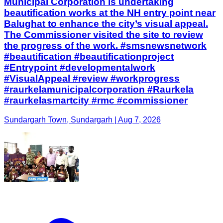
Municipal Corporation is undertaking
beautification works at the NH entry point near
Balughat to enhance the city’s visual appeal.
The Commissioner visited the site to review
the progress of the work. #smsnewsnetwork
#beautification #beautificationproject
#Entrypoint #developmentalwork
#VisualAppeal #review #workprogress
#raurkelamunicipalcorporation #Raurkela
#raurkelasmartcity #rmc #commissioner
Sundargarh Town, Sundargarh | Aug 7, 2026