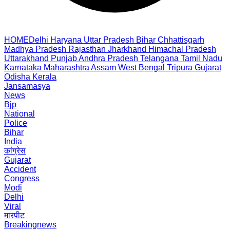
HOME
Delhi
Haryana
Uttar Pradesh
Bihar
Chhattisgarh
Madhya Pradesh
Rajasthan
Jharkhand
Himachal Pradesh
Uttarakhand
Punjab
Andhra Pradesh
Telangana
Tamil Nadu
Karnataka
Maharashtra
Assam
West Bengal
Tripura
Gujarat
Odisha
Kerala
Jansamasya
News
Bjp
National
Police
Bihar
India
कांग्रेस
Gujarat
Accident
Congress
Modi
Delhi
Viral
मारपीट
Breakingnews