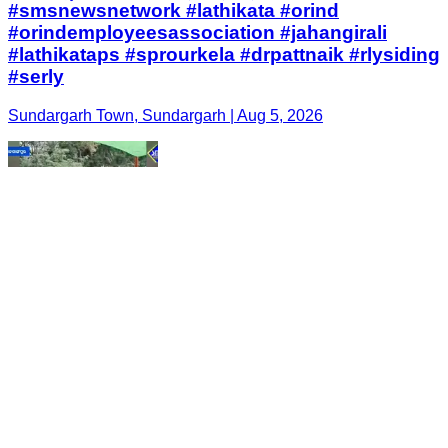
#smsnewsnetwork #lathikata #orind
#orindemployeesassociation #jahangirali
#lathikataps #sprourkela #drpattnaik #rlysiding
#serly
Sundargarh Town, Sundargarh | Aug 5, 2026