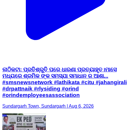
ଲାଠିକଟା; ପ୍ରତିଶ୍ରୁତି ପରେ ଧାରଣା ପ୍ରତ୍ୟାହୃତ।ମାସେ
ମଧ୍ୟରେ ଶ୍ରମିକ ଙ୍କ ସମସ୍ଯା ସମାଧାନ ର ଆଶା...
#smsnewsnetwork #lathikata #citu #jahangirali
#drpattnaik #rlysiding #orind
#orindemployeesassociation
Sundargarh Town, Sundargarh | Aug 6, 2026