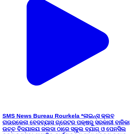
SMS News Bureau Rourkela *ଲାଇନ୍ସ କ୍ଲବ
ରାଉରକେଲା ବେଦବ୍ୟାସ ଗ୍ରେଟର ପକ୍ଷରୁ ସରକାରୀ ବାଳିକା
ଉଚ୍ଚ ବିଦ୍ୟାଳୟ ଜଲଦା ଠାରେ ସ୍କୁଲ ବ୍ୟାଗ୍ ଓ ପେନସିଲ