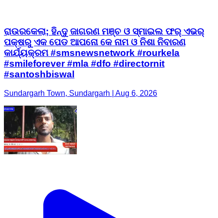
ରାଉରକେଲା; ହିନ୍ଦୁ ଜାଗରଣ ମଞ୍ଚ ଓ ସ୍ମାଇଲ ଫର୍ ଏଭର୍
ପକ୍ଷରୁ ଏକ ପେଡ ଆପନୋ କେ ନାମ ଓ ନିଶା ନିବାରଣ
କାର୍ଯ୍ୟକ୍ରମ #smsnewsnetwork #rourkela
#smileforever #mla #dfo #directornit
#santoshbiswal
Sundargarh Town, Sundargarh | Aug 6, 2026