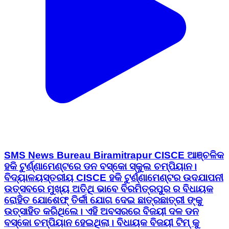
SMS News Bureau Biramitrapur CISCE ଆଞ୍ଚଳିକ
ହକି ଟୁର୍ଣ୍ଣାମେଣ୍ଟରେ ଡନ ବସ୍କୋ ସ୍କୁଲ ଚମ୍ପିୟାନ।
ବିଦ୍ୟାଳୟସ୍ତରୀୟ CISCE ହକି ଟୁର୍ଣ୍ଣାମେଣ୍ଟର ଉଦଯାପନୀ
ଉତ୍ସବରେ ମୁଖ୍ୟ ଅତିଥି ଭାବେ ବିରମିତ୍ରପୁର ର ବିଧାୟକ
ରୋହିତ ଯୋଶେଫ୍ ତିର୍କୀ ଯୋଗ ଦେଇ ଛାତ୍ରଛାତ୍ରୀ ଙ୍କୁ
ଉତ୍ସାହିତ କରିଥିଲେ। ଏହି ଅବସରରେ ବିଜୟୀ ଦଳ ଡନ
ବସ୍କୋ ଚମ୍ପିୟାନ ହେଇଥିଲା। ବିଧାୟକ ବିଜୟୀ ଟିମ୍ କୁ