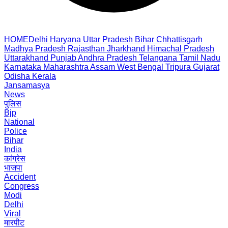
HOME
Delhi
Haryana
Uttar Pradesh
Bihar
Chhattisgarh
Madhya Pradesh
Rajasthan
Jharkhand
Himachal Pradesh
Uttarakhand
Punjab
Andhra Pradesh
Telangana
Tamil Nadu
Karnataka
Maharashtra
Assam
West Bengal
Tripura
Gujarat
Odisha
Kerala
Jansamasya
News
पुलिस
Bjp
National
Police
Bihar
India
कांग्रेस
भाजपा
Accident
Congress
Modi
Delhi
Viral
मारपीट