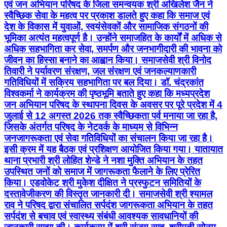
जीवन का हिस्सा बनाने का आह्वान किया। समाजसेवी श्री विनोद
तिवारी ने पर्यावरण संरक्षण, जल संरक्षण एवं जनकल्याणकारी
गतिविधियों में सक्रिय सहभागिता पर बल दिया। डॉ. चंद्रकांत
विश्वकर्मा ने कार्यक्रम की पृष्ठभूमि बताते हुए कहा कि मध्यप्रदेश
जन अभियान परिषद के स्थापना दिवस के अवसर पर पूरे प्रदेश में 4
जुलाई से 12 अगस्त 2026 तक स्वैच्छिकता पर्व मनाया जा रहा है,
जिसके अंतर्गत परिषद के नेटवर्क के माध्यम से विभिन्न
जनजागरूकता एवं सेवा गतिविधियों का संचालन किया जा रहा है।
इसी क्रम में यह बैठक एवं प्रशिक्षण आयोजित किया गया। यातायात
थाना प्रभारी श्री लोहित शेन्डे ने नशा मुक्ति अभियान के तहत
उपस्थित जनों को समाज में जागरूकता फैलाने के लिए प्रेरित
किया। एडवोकेट श्री मुकेश दीक्षित ने प्रस्फुटन समितियों के
दस्तावेजीकरण की विस्तृत जानकारी दी। समाजसेवी श्री श्यामल
राव ने परिषद द्वारा संचालित सर्पदंश जागरूकता अभियान के तहत
सर्पदंश से बचाव एवं स्वास्थ्य संबंधी आवश्यक सावधानियों की
जानकारी साझा की। कार्यक्रम में श्री संजय साहू, श्रीमती सोनम
अहरवार एवं श्रीमती तृप्ति सिंह ने "एक पेड़ मां के नाम" अभियान,
स्वैच्छिकता पर्व तथा नवांकुर सखी कार्यक्रम की जानकारी देते हुए
इन अभियानों में जनसहभागिता बढ़ाने का आह्वान किया। कार्यक्रम
के अंत में सभी उपस्थित जनों को नशा मुक्ति अभियान के अंतर्गत
शपथ दिलाई गई। आभार प्रदर्शन श्रीमती तृप्ति सिंह ने किया।