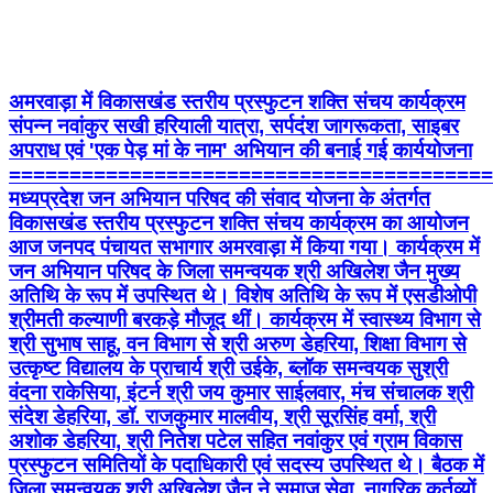
अमरवाड़ा में विकासखंड स्तरीय प्रस्फुटन शक्ति संचय कार्यक्रम
संपन्न नवांकुर सखी हरियाली यात्रा, सर्पदंश जागरूकता, साइबर
अपराध एवं 'एक पेड़ मां के नाम' अभियान की बनाई गई कार्ययोजना
========================================
मध्यप्रदेश जन अभियान परिषद की संवाद योजना के अंतर्गत
विकासखंड स्तरीय प्रस्फुटन शक्ति संचय कार्यक्रम का आयोजन
आज जनपद पंचायत सभागार अमरवाड़ा में किया गया। कार्यक्रम में
जन अभियान परिषद के जिला समन्वयक श्री अखिलेश जैन मुख्य
अतिथि के रूप में उपस्थित थे। विशेष अतिथि के रूप में एसडीओपी
श्रीमती कल्याणी बरकड़े मौजूद थीं। कार्यक्रम में स्वास्थ्य विभाग से
श्री सुभाष साहू, वन विभाग से श्री अरुण डेहरिया, शिक्षा विभाग से
उत्कृष्ट विद्यालय के प्राचार्य श्री उईके, ब्लॉक समन्वयक सुश्री
वंदना राकेसिया, इंटर्न श्री जय कुमार साईलवार, मंच संचालक श्री
संदेश डेहरिया, डॉ. राजकुमार मालवीय, श्री सूरसिंह वर्मा, श्री
अशोक डेहरिया, श्री नितेश पटेल सहित नवांकुर एवं ग्राम विकास
प्रस्फुटन समितियों के पदाधिकारी एवं सदस्य उपस्थित थे। बैठक में
जिला समन्वयक श्री अखिलेश जैन ने समाज सेवा, नागरिक कर्तव्यों,