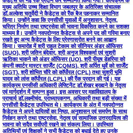
कैडेट्स को नई रैंक प्रदान कर सम्मानित किया गया। कार्यक्रम के
मुख्य अतिथि उच्च शिक्षा विभाग जबलपुर के अतिरिक्त संचालक
डॉ.अल्केश चतुर्वेदी ने कैडेट्स को रैंक बैज पहनाकर सम्मानित
किया। उन्होंने कहा कि एनसीसी युवाओं में अनुशासन, नेतृत्व,
चरित्र निर्माण तथा राष्ट्रसेवा की भावना विकसित करने का सशक्त
माध्यम है। उन्होंने नवपदोन्नत कैडेट्स से अपने पद की गरिमा बनाए
रखते हुए अन्य कैडेट्स के लिए प्रेरणास्रोत बनने का आह्वान
किया। समारोह में श्री राहुल टेकाम को सीनियर अंडर ऑफिसर
(SUO), श्री जतिन बंदेवार, श्री अनुज विश्वकर्मा एवं सुश्री
ऋतिका भाकने को अंडर ऑफिसर (UO), श्री पीयूष डेहरिया को
कंपनी क्वार्टर मास्टर सार्जेंट (CQMS), श्री अर्पित धुर्वे को सार्जेंट
(SGT), श्री शोभित चौरे को कॉर्पोरल (CPL) तथा सुश्री भूमि
यादव को लांस कॉर्पोरल (LCPL) की रैंक प्रदान की गई। यह
कार्यक्रम एनसीसी अधिकारी लेफ्टिनेंट डॉ.शेखर ब्रह्मने के नेतृत्व
एवं मार्गदर्शन में सम्पन्न हुआ। इस अवसर पर महाविद्यालय के
प्राचार्य डॉ.लक्ष्मीचंद, प्राध्यापकगण, अधिकारी तथा बड़ी संख्या में
एनसीसी कैडेट्स उपस्थित थे। कार्यक्रम के अंत में नवपदोन्नत
कैडेट्स ने अपने दायित्वों का निष्ठा, अनुशासन एवं समर्पण के साथ
निर्वहन करने तथा राष्ट्रसेवा, नेतृत्व एवं सामाजिक उत्तरदायित्व की
भावना को सदैव सर्वोपरी रखने का संकल्प लिया। उपस्थित
अतिथियों एवं शिक्षकों ने सभी कैडेट्स को बधाई देते हुए उनके