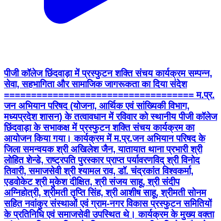
पीजी कॉलेज छिंदवाड़ा में प्रस्फुटन शक्ति संचय कार्यक्रम सम्पन्न,
सेवा, सहभागिता और सामाजिक जागरूकता का दिया संदेश
=================================== म.प्र.
जन अभियान परिषद (योजना, आर्थिक एवं सांख्यिकी विभाग,
मध्यप्रदेश शासन) के तत्वावधान में रविवार को स्थानीय पीजी कॉलेज
छिंदवाड़ा के सभाकक्ष में प्रस्फुटन शक्ति संचय कार्यक्रम का
आयोजन किया गया। कार्यक्रम में म.प्र.जन अभियान परिषद के
जिला समन्वयक श्री अखिलेश जैन, यातायात थाना प्रभारी श्री
लोहित शेन्डे, राष्ट्रपति पुरस्कार प्राप्त पर्यावरणविद् श्री विनोद
तिवारी, समाजसेवी श्री श्यामल राव, डॉ. चंद्रकांत विश्वकर्मा,
एडवोकेट श्री मुकेश दीक्षित, श्री संजय साहू, श्री संदीप
अग्निहोत्री, श्रीमती तृप्ति सिंह, श्री आशीष साहू, श्रीमती सोनम
सहित नवांकुर संस्थाओं एवं ग्राम-नगर विकास प्रस्फुटन समितियों
के प्रतिनिधि एवं समाजसेवी उपस्थित थे। कार्यक्रम के मुख्य वक्ता
एवं जन अभियान परिषद के जिला समन्वयक श्री अखिलेश जैन ने
स्वैच्छिक सेवा के महत्व पर प्रकाश डालते हुए कहा कि समाज एवं
देश के विकास में युवाओं, स्वयंसेवकों और सामाजिक संगठनों की
भूमिका अत्यंत महत्वपूर्ण है। उन्होंने समाजहित के कार्यों में अधिक से
अधिक सहभागिता कर सेवा, समर्पण और जनभागीदारी की भावना को