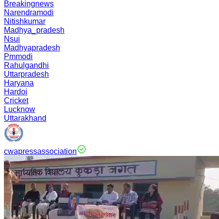
Breakingnews
Narendramodi
Nitishkumar
Madhya_pradesh
Nsui
Madhyapradesh
Pmmodi
Rahulgandhi
Uttarpradesh
Haryana
Hardoi
Cricket
Lucknow
Uttarakhand
cwapressassociation