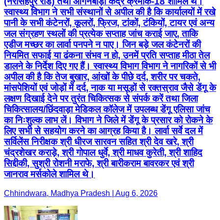
(नरसिंहपुर रोड) तथा आंगनबाड़ी केंद्र क्रमांक-18 शामिल थे।
स्वास्थ्य विभाग ने सभी संस्थानों से अपील की है कि कार्यालयों में रखे
पानी के सभी कंटेनरों, कूलरों, फ्रिज, टांकों, टंकियों, टायर एवं अन्य
जल संग्रहण स्थलों की प्रत्येक सप्ताह जांच कराई जाए, ताकि
एडीज मच्छर का लार्वा पनपने न पाए। जिन बड़े जल कंटेनरों की
नियमित सफाई या ढंकना संभव न हो, उनमें प्रति सप्ताह मीठा तेल
डालने के निर्देश दिए गए हैं। स्वास्थ्य विभाग विभाग ने नागरिकों से भी
अपील की है कि तेज बुखार, आंखों के पीछे दर्द, शरीर पर चकते,
मांसपेशियों एवं जोड़ों में दर्द, नाक या मसूड़ों से रक्तस्राव जैसे डेंगू के
लक्षण दिखाई देने पर तुरंत चिकित्सक से संपर्क करें तथा जिला
चिकित्सालय/छिंदवाड़ा मेडिकल कॉलेज में उपलब्ध डेंगू एलिसा जांच
का निःशुल्क लाभ लें। विभाग ने जिले में डेंगू के प्रसार को रोकने के
लिए सभी से सहयोग करने का आग्रह किया है। लार्वा सर्वे दल में
सर्विलेंस निरीक्षक श्री धीरज सारवन सहित श्री देव खरे, श्री
चंद्रशेखर कराड़े, श्री गोपाल धुर्वे, श्री माधव कुरेती, श्री शाहिद
सिद्दीकी, सुश्री रोशनी मराफे, श्री बारीकराम बावरकर एवं श्री
जानराव मर्सकोले शामिल थे।
Chhindwara, Madhya Pradesh | Aug 6, 2026