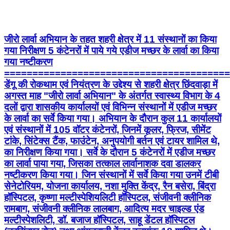
जीरो लार्वा अभियान के तहत शहरी क्षेत्र में 11 संस्थानों का किया
गया निरीक्षण 5 कंटेनरों में पाये गये एडीज मच्छर के लार्वा का किया
गया नष्टीकरण
========================================
डेंगू की रोकथाम एवं नियंत्रण के उद्देश्य से शहरी क्षेत्र छिंदवाड़ा में
अगस्त माह "जीरो लार्वा अभियान" के अंतर्गत स्वास्थ्य विभाग के 4
दलों द्वारा शासकीय कार्यालयों एवं विभिन्न संस्थानों में एडीज मच्छर
के लार्वा का सर्वे किया गया। अभियान के दौरान कुल 11 कार्यालयों
एवं संस्थानों में 105 वॉटर कंटेनरों, जिनमें कूलर, फ्रिज, सीमेंट
टांके, सिंटेक्स टैंक, फाउंटेन, अनुपयोगी बर्तन एवं टायर शामिल थे,
का निरीक्षण किया गया। सर्वे के दौरान 5 कंटेनरों में एडीज मच्छर
का लार्वा पाया गया, जिसका तत्काल लार्वानाशक दवा डालकर
नष्टीकरण किया गया। जिन संस्थानों में सर्वे किया गया उनमें टीबी
सेनेटोरियम, योजना कार्यालय, नशा मुक्ति केंद्र, रैन बसेरा, बिंद्रा
हॉस्पिटल, कृष्णा मल्टीस्पेशियलिटी हॉस्पिटल, संजीवनी क्लीनिक
रामबाग, संजीवनी क्लीनिक लालबाग, आदित्य मदर चाइल्ड एंड
मल्टीस्पेशलिटी, डॉ. बजाज हॉस्पिटल, साहू डेंटल हॉस्पिटल