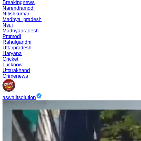
Breakingnews
Narendramodi
Nitishkumar
Madhya_pradesh
Nsui
Madhyapradesh
Pmmodi
Rahulgandhi
Uttarpradesh
Haryana
Cricket
Lucknow
Uttarakhand
Crimenews
aswalitsolution