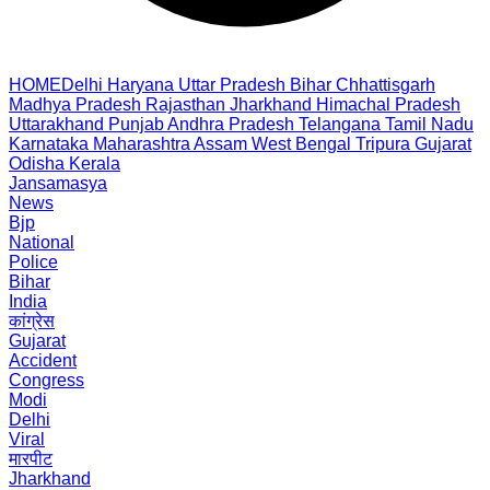
HOME
Delhi
Haryana
Uttar Pradesh
Bihar
Chhattisgarh
Madhya Pradesh
Rajasthan
Jharkhand
Himachal Pradesh
Uttarakhand
Punjab
Andhra Pradesh
Telangana
Tamil Nadu
Karnataka
Maharashtra
Assam
West Bengal
Tripura
Gujarat
Odisha
Kerala
Jansamasya
News
Bjp
National
Police
Bihar
India
कांग्रेस
Gujarat
Accident
Congress
Modi
Delhi
Viral
मारपीट
Jharkhand