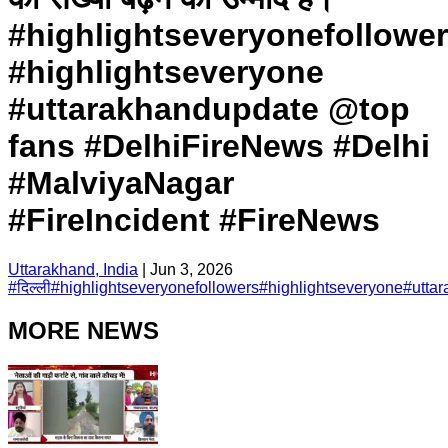
#highlightseveryonefollowe
#highlightseveryone
#uttarakhandupdate @top
fans #DelhiFireNews #Delhi
#MalviyaNagar
#FireIncident #FireNews
Uttarakhand, India
|
Jun 3, 2026
#
दिल्ली
#
highlightseveryonefollowers
#
highlightseveryone
#
utta
MORE NEWS