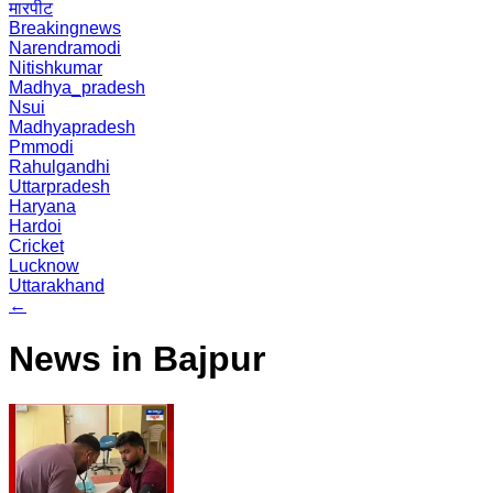
मारपीट
Breakingnews
Narendramodi
Nitishkumar
Madhya_pradesh
Nsui
Madhyapradesh
Pmmodi
Rahulgandhi
Uttarpradesh
Haryana
Hardoi
Cricket
Lucknow
Uttarakhand
←
News in Bajpur