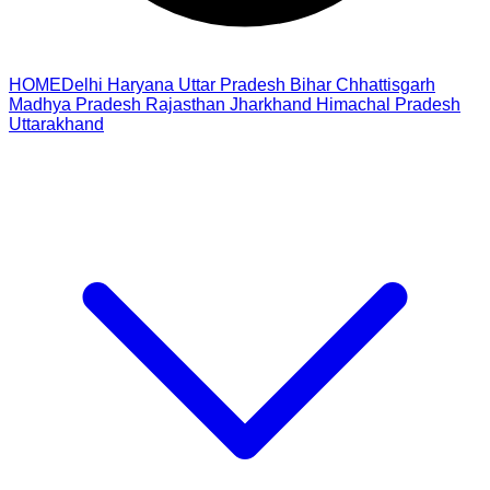
HOME
Delhi
Haryana
Uttar Pradesh
Bihar
Chhattisgarh
Madhya Pradesh
Rajasthan
Jharkhand
Himachal Pradesh
Uttarakhand