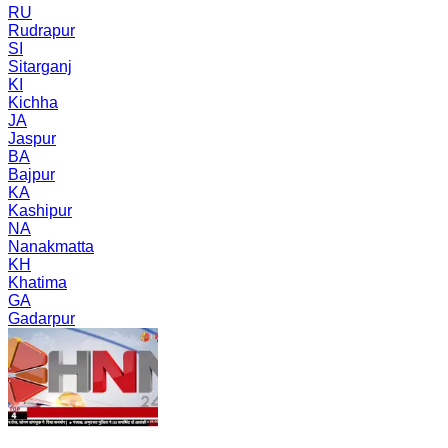
RU
Rudrapur
SI
Sitarganj
KI
Kichha
JA
Jaspur
BA
Bajpur
KA
Kashipur
NA
Nanakmatta
KH
Khatima
GA
Gadarpur