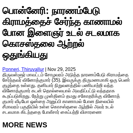
பொன்னேரி: நாரணம்பேடு
கிராமத்தைச் சேர்ந்த காணாமல்
போன இளைஞர் உடல் சடலமாக
கொசஸ்தலை ஆற்றல்
ஒதுங்கியது
Ponneri, Thiruvallur
|
Nov 29, 2025
திருவள்ளூர் மாவட்டம் சோழவரம் அடுத்த நாரணம்பேடு கிராமத்தை
சேர்ந்தவர் வினோத்குமார் (35). இவருக்கு திருமணமாகி ஒரு பெண்
குழந்தை உள்ளது. தனியார் நிறுவனத்தில் பணியாற்றி வந்த
வினோத்குமார் கடன் தொல்லையால் அவதிப்பட்டு வந்ததாக
கூறப்படுகிறது. நேற்று முன்தினம் தமது சகோதரிக்கு வினோத்
குமார் வீடியோ ஒன்றை அனுப்பி காணாமல் போன நிலையில்
சீமாவரம் பகுதியில் உள்ள கொசஸ்தலை ஆற்றில் அவர் உடல்
சடலமாக கிடந்ததை போலீசார் கைப்பற்றி விசாரணை
MORE NEWS