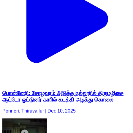
பொன்னேரி: சோழவரம் அடுத்த நல்லூரில் திருமழிசை
ஆட்டோ ஓட்டுனர் காரில் கடத்தி அடித்து கொலை
Ponneri, Thiruvallur | Dec 10, 2025