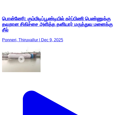
பொன்னேரி: கும்மிடிப்பூண்டியில் கர்ப்பிணி பெண்ணுக்கு
தவறான சிகிச்சை அளித்த தனியார் மருத்துவ மனைக்கு
சீல்
Ponneri, Thiruvallur | Dec 9, 2025