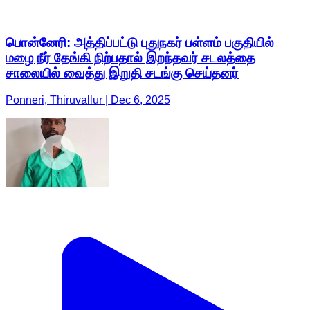
பொன்னேரி: அத்திப்பட்டு புதுநகர் பள்ளம் பகுதியில்
மழை நீர் தேங்கி நிற்பதால் இறந்தவர் சடலத்தை
சாலையில் வைத்து இறுதி சடங்கு செய்தனர்
Ponneri, Thiruvallur | Dec 6, 2025