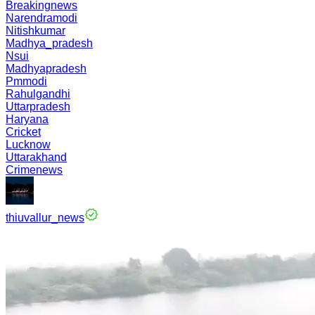
Breakingnews
Narendramodi
Nitishkumar
Madhya_pradesh
Nsui
Madhyapradesh
Pmmodi
Rahulgandhi
Uttarpradesh
Haryana
Cricket
Lucknow
Uttarakhand
Crimenews
thiuvallur_news