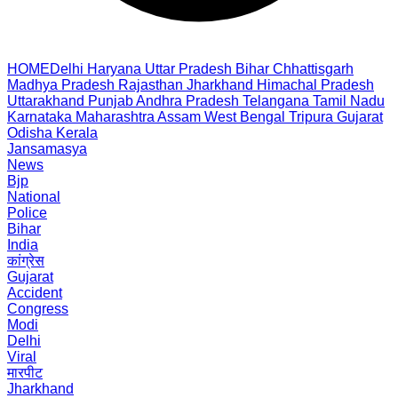
HOME
Delhi
Haryana
Uttar Pradesh
Bihar
Chhattisgarh
Madhya Pradesh
Rajasthan
Jharkhand
Himachal Pradesh
Uttarakhand
Punjab
Andhra Pradesh
Telangana
Tamil Nadu
Karnataka
Maharashtra
Assam
West Bengal
Tripura
Gujarat
Odisha
Kerala
Jansamasya
News
Bjp
National
Police
Bihar
India
कांग्रेस
Gujarat
Accident
Congress
Modi
Delhi
Viral
मारपीट
Jharkhand