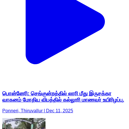
பொன்னேரி: செங்குன்றத்தில் லாரி மீது இருசக்கர
வாகனம் மோதிய விபத்தில் கல்லூரி மாணவர் உயிரிழப்பு.
Ponneri, Thiruvallur | Dec 11, 2025