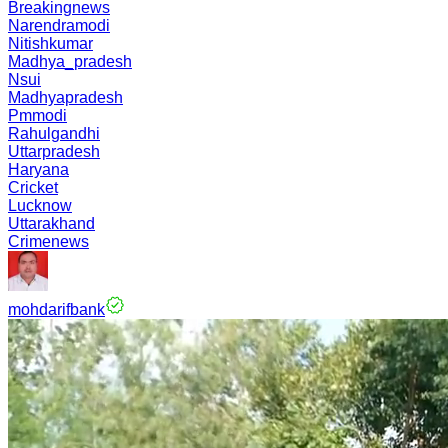
Breakingnews
Narendramodi
Nitishkumar
Madhya_pradesh
Nsui
Madhyapradesh
Pmmodi
Rahulgandhi
Uttarpradesh
Haryana
Cricket
Lucknow
Uttarakhand
Crimenews
mohdarifbank