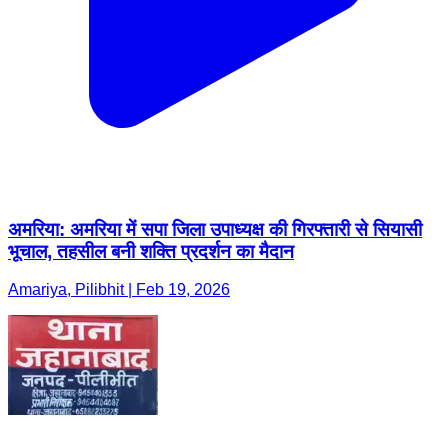
अमरिया: अमरिया में सपा जिला उपाध्यक्ष की गिरफ्तारी से सियासी
भूचाल, तहसील बनी शक्ति प्रदर्शन का मैदान
Amariya, Pilibhit | Feb 19, 2026