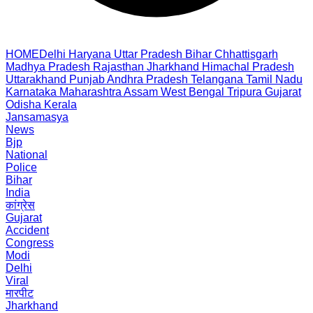
HOME
Delhi
Haryana
Uttar Pradesh
Bihar
Chhattisgarh
Madhya Pradesh
Rajasthan
Jharkhand
Himachal Pradesh
Uttarakhand
Punjab
Andhra Pradesh
Telangana
Tamil Nadu
Karnataka
Maharashtra
Assam
West Bengal
Tripura
Gujarat
Odisha
Kerala
Jansamasya
News
Bjp
National
Police
Bihar
India
कांग्रेस
Gujarat
Accident
Congress
Modi
Delhi
Viral
मारपीट
Jharkhand