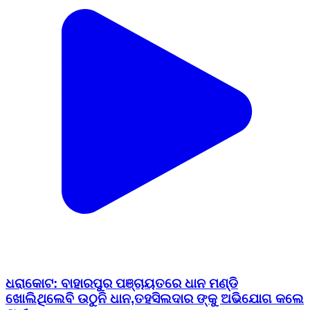
ଧରାକୋଟ: ବାହାରପୁର ପଞ୍ଚାୟତରେ ଧାନ ମଣ୍ଡି
ଖୋଲିଥିଲେବି ଉଠୁନି ଧାନ,ତହସିଲଦାର ଙ୍କୁ ଅଭିଯୋଗ କଲେ