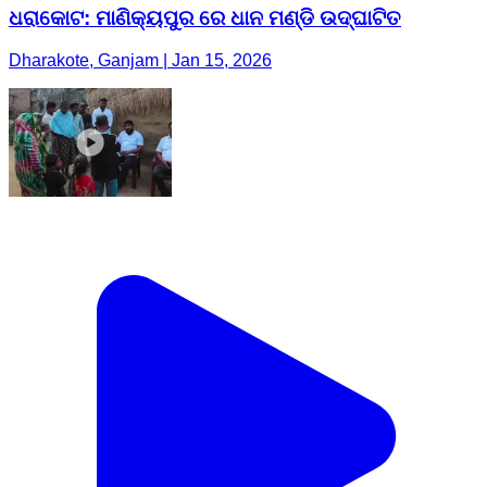
ଧରାକୋଟ: ମାଣିକ୍ୟପୁର ରେ ଧାନ ମଣ୍ଡି ଉଦ୍ଘାଟିତ
Dharakote, Ganjam | Jan 15, 2026