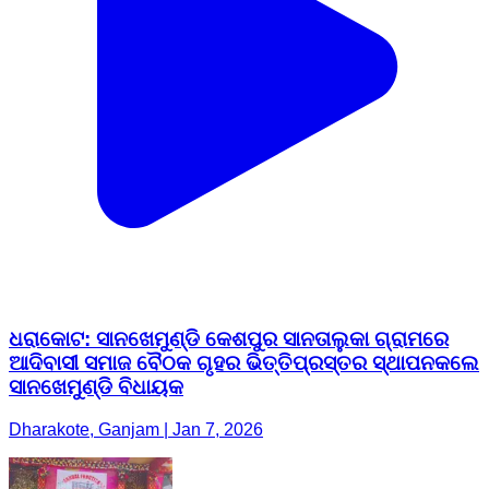
ଧରାକୋଟ: ସାନଖେମୁଣ୍ଡି କେଶପୁର ସାନତାଲୁକା ଗ୍ରାମରେ
ଆଦିବାସୀ ସମାଜ ବୈଠକ ଗୃହର ଭିତ୍ତିପ୍ରସ୍ତର ସ୍ଥାପନକଲେ
ସାନଖେମୁଣ୍ଡି ବିଧାୟକ
Dharakote, Ganjam | Jan 7, 2026