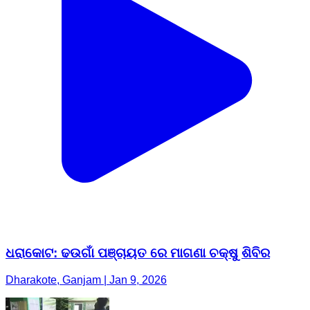
ଧରାକୋଟ: ଢଉଗାଁ ପଞ୍ଚାୟତ ରେ ମାଗଣା ଚକ୍ଷୁ ଶିବିର
Dharakote, Ganjam | Jan 9, 2026