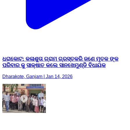
ଧରାକୋଟ: କଳାଶୁତା ଗ୍ରାମ ଗ୍ରସ୍ତକରି ଜଣେ ମୃତକ ଙ୍କ
ପରିବାର କୁ ସାକ୍ଷାତ କଲେ ସାନଖେମୁଣ୍ଡି ବିଧାୟକ
Dharakote, Ganjam | Jan 14, 2026