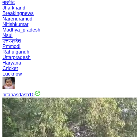
मारपीट
Jharkhand
Breakingnews
Narendramodi
Nitishkumar
Madhya_pradesh
Nsui
उत्तरप्रदेश
Pmmodi
Rahulgandhi
Uttarpradesh
Haryana
Cricket
Lucknow
pitabasdash10