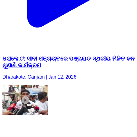
ଧରାକୋଟ: ସାବା ପଞ୍ଚାୟତରେ ପଞ୍ଚାୟତ ସ୍ଥରୀୟ ମିଳିତ ଜନ
ଶୁଣାଣି କାର୍ଯକ୍ରମ
Dharakote, Ganjam | Jan 12, 2026