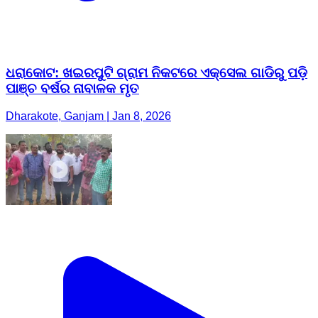
ଧରାକୋଟ: ଖଇରପୁଟି ଗ୍ରାମ ନିକଟରେ ଏକ୍ସେଲ ଗାଡିରୁ ପଡ଼ି
ପାଞ୍ଚ ବର୍ଷର ନାବାଳକ ମୃତ
Dharakote, Ganjam | Jan 8, 2026