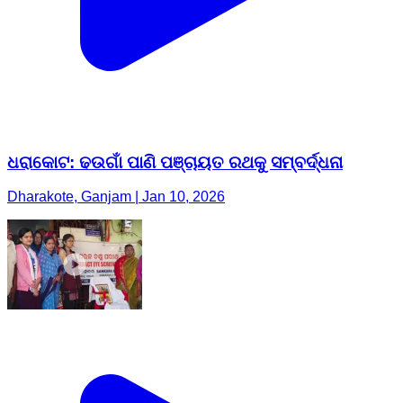
ଧରାକୋଟ: ଢଉଗାଁ ପାଣି ପଞ୍ଚାୟତ ରଥକୁ ସମ୍ବର୍ଦ୍ଧନା
Dharakote, Ganjam | Jan 10, 2026