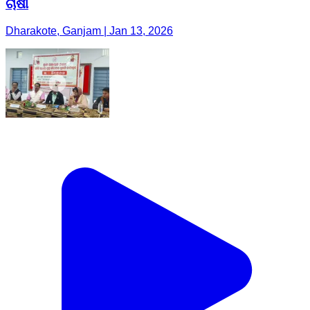
ଚାଷୀ
Dharakote, Ganjam | Jan 13, 2026