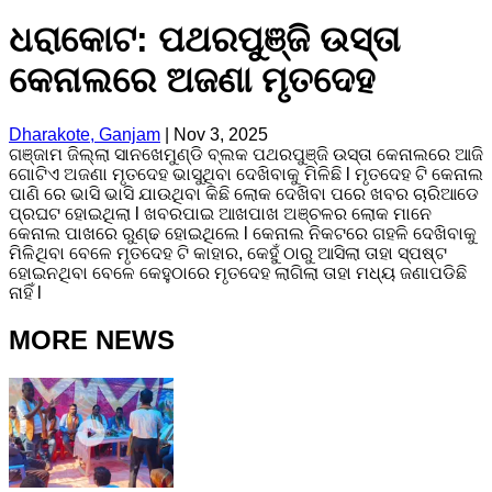
ଧରାକୋଟ: ପଥରପୁଞ୍ଜି ଉସ୍ତା
କେନାଲରେ ଅଜଣା ମୃତଦେହ
Dharakote, Ganjam
|
Nov 3, 2025
ଗଞ୍ଜାମ ଜିଲ୍ଲା ସାନଖେମୁଣ୍ଡି ବ୍ଲକ ପଥରପୁଞ୍ଜି ଉସ୍ତା କେନାଲରେ ଆଜି
ଗୋଟିଏ ଅଜଣା ମୃତଦେହ ଭାସୁଥିବା ଦେଖିବାକୁ ମିଳିଛି l ମୃତଦେହ ଟି କେନାଲ
ପାଣି ରେ ଭାସି ଭାସି ଯାଉଥିବା କିଛି ଲୋକ ଦେଖିବା ପରେ ଖବର ଚାରିଆଡେ
ପ୍ରଘଟ ହୋଇଥିଲା l ଖବରପାଇ ଆଖପାଖ ଅଞ୍ଚଳର ଲୋକ ମାନେ
କେନାଲ ପାଖରେ ରୁଣ୍ଢ ହୋଇଥିଲେ l କେନାଲ ନିକଟରେ ଗହଳି ଦେଖିବାକୁ
ମିଳିଥିବା ବେଳେ ମୃତଦେହ ଟି କାହାର, କେହୁଁ ଠାରୁ ଆସିଲା ତାହା ସ୍ପଷ୍ଟ
ହୋଇନଥିବା ବେଳେ କେହୁଠାରେ ମୃତଦେହ ଲାଗିଲା ତାହା ମଧ୍ୟ ଜଣାପଡିଛି
ନାହିଁ l
MORE NEWS