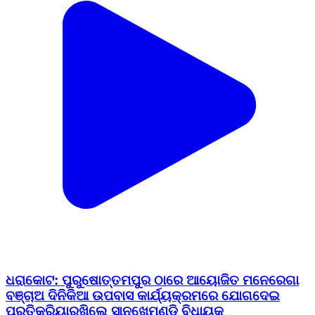
ଧରାକୋଟ: ପୁରୁଷୋତ୍ତମପୁର ଠାରେ ଆୟୋଜିତ ମନେରେଗା
ବଞ୍ଚାଅ ଦିନିକିଆ ଉପବାସ କାର୍ଯ୍ୟକ୍ରମରେ ଯୋଗଦେଇ
ପ୍ରତିକ୍ରିୟାରଖିଲେ ସାନଖେମୁଣ୍ଡି ବିଧାୟକ