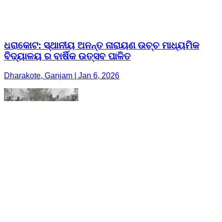
ଧରାକୋଟ: ସ୍ଥାନୀୟ ଅନନ୍ତ ନାରାୟଣ ଉଚ୍ଚ ମାଧ୍ୟମିକ
ବିଦ୍ୟାଳୟ ର ବାର୍ଷିକ ଉତ୍ସବ ପାଳିତ
Dharakote, Ganjam | Jan 6, 2026