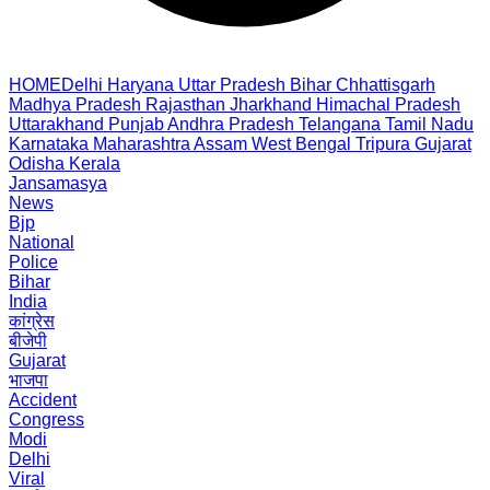
HOME
Delhi
Haryana
Uttar Pradesh
Bihar
Chhattisgarh
Madhya Pradesh
Rajasthan
Jharkhand
Himachal Pradesh
Uttarakhand
Punjab
Andhra Pradesh
Telangana
Tamil Nadu
Karnataka
Maharashtra
Assam
West Bengal
Tripura
Gujarat
Odisha
Kerala
Jansamasya
News
Bjp
National
Police
Bihar
India
कांग्रेस
बीजेपी
Gujarat
भाजपा
Accident
Congress
Modi
Delhi
Viral