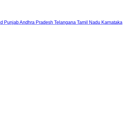
nd
Punjab
Andhra Pradesh
Telangana
Tamil Nadu
Karnataka