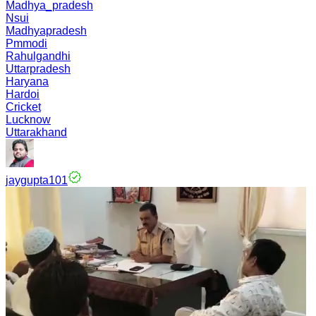
Madhya_pradesh
Nsui
Madhyapradesh
Pmmodi
Rahulgandhi
Uttarpradesh
Haryana
Hardoi
Cricket
Lucknow
Uttarakhand
jaygupta101