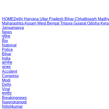
HOME
Delhi
Haryana
Uttar Pradesh
Bihar
Chhattisgarh
Madhy
Maharashtra
Assam
West Bengal
Tripura
Gujarat
Odisha
Kera
Jansamasya
News
पुलिस
Bjp
National
Police
Bihar
India
कांग्रेस
भाजपा
Accident
Congress
Modi
Delhi
Viral
मारपीट
Breakingnews
Narendramodi
Nitishkumar