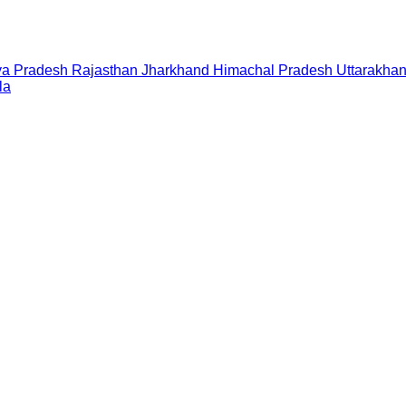
a Pradesh
Rajasthan
Jharkhand
Himachal Pradesh
Uttarakha
la