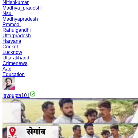
Nitishkumar
Madhya_pradesh
Nsui
Madhyapradesh
Pmmodi
Rahulgandhi
Uttarpradesh
Haryana
Cricket
Lucknow
Uttarakhand
Crimenews
Aap
Education
jaygupta101