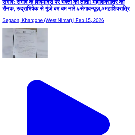
सेगांव: सेगांव के शिवमंदिरों पर भक्तों का तांता! महाशिवरात्रि की
रौनक, रुद्राभिषेक से गूंजे बम बम नारे #सेगावन्यूज़,#महाशिवरात्रि
Segaon, Khargone (West Nimar) | Feb 15, 2026