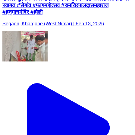
स्वागत #सेगांव #फागमहोत्सव #रामरिछपालदासमहाराज
#हनुमानमंदिर #होली
Segaon, Khargone (West Nimar) | Feb 13, 2026