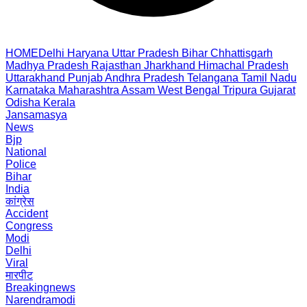
HOME
Delhi
Haryana
Uttar Pradesh
Bihar
Chhattisgarh
Madhya Pradesh
Rajasthan
Jharkhand
Himachal Pradesh
Uttarakhand
Punjab
Andhra Pradesh
Telangana
Tamil Nadu
Karnataka
Maharashtra
Assam
West Bengal
Tripura
Gujarat
Odisha
Kerala
Jansamasya
News
Bjp
National
Police
Bihar
India
कांग्रेस
Accident
Congress
Modi
Delhi
Viral
मारपीट
Breakingnews
Narendramodi