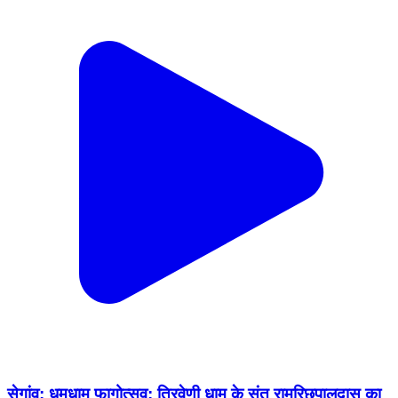
सेगांव: धूमधाम फागोत्सव: त्रिवेणी धाम के संत रामरिछपालदास का