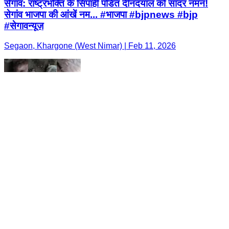
सेगांव: राष्ट्रभक्ति के सिपाही पंडित दीनदयाल को सादर नमन!
सेगांव भाजपा की आंखें नम... #भाजपा #bjpnews #bjp
#सेगावन्यूज़
Segaon, Khargone (West Nimar) | Feb 11, 2026