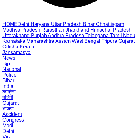
HOME
Delhi
Haryana
Uttar Pradesh
Bihar
Chhattisgarh
Madhya Pradesh
Rajasthan
Jharkhand
Himachal Pradesh
Uttarakhand
Punjab
Andhra Pradesh
Telangana
Tamil Nadu
Karnataka
Maharashtra
Assam
West Bengal
Tripura
Gujarat
Odisha
Kerala
Jansamasya
News
Bjp
National
Police
Bihar
India
कांग्रेस
बीजेपी
Gujarat
भाजपा
Accident
Congress
Modi
Delhi
Viral