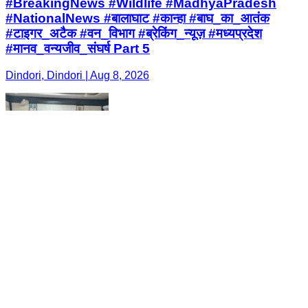
#BreakingNews #Wildlife #MadhyaPradesh
#NationalNews #बालाघाट #कान्हा #बाघ_का_आतंक
#टाइगर_अटैक #वन_विभाग #ब्रेकिंग_न्यूज़ #मध्यप्रदेश
#मानव_वन्यजीव_संघर्ष Part 5
Dindori, Dindori | Aug 8, 2026