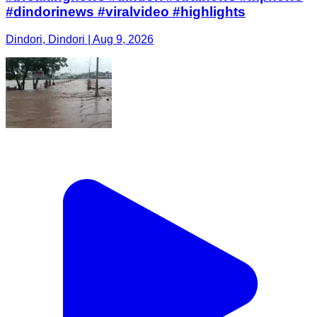
#dindorinews #viralvideo #highlights
Dindori, Dindori | Aug 9, 2026