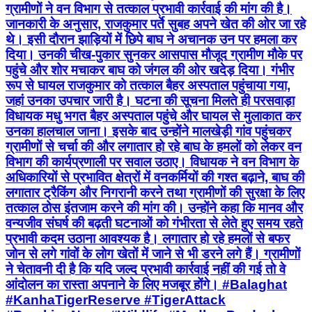
ग्रामीणों ने वन विभाग से तत्काल प्रभावी कार्रवाई की मांग की है।
जानकारी के अनुसार, राजकुमार पर्ते सुबह अपने खेत की ओर जा रहे
थे। इसी दौरान झाड़ियों में छिपे बाघ ने अचानक उन पर हमला कर
दिया। उनकी चीख-पुकार सुनकर आसपास मौजूद ग्रामीण मौके पर
पहुंचे और शोर मचाकर बाघ को जंगल की ओर खदेड़ दिया। गंभीर
रूप से घायल राजकुमार को तत्काल बैहर अस्पताल पहुंचाया गया,
जहां उनका उपचार जारी है। घटना की सूचना मिलते ही परसवाड़ा
विधायक मधु भगत बैहर अस्पताल पहुंचे और घायल से मुलाकात कर
उनका हालचाल जाना। इसके बाद उन्होंने मालखेड़ी गांव पहुंचकर
ग्रामीणों से चर्चा की और लगातार हो रहे बाघ के हमलों को लेकर वन
विभाग की कार्यप्रणाली पर सवाल उठाए। विधायक ने वन विभाग के
अधिकारियों से प्रभावित क्षेत्रों में वनकर्मियों की गश्त बढ़ाने, बाघ की
लगातार ट्रैकिंग और निगरानी करने तथा ग्रामीणों की सुरक्षा के लिए
तत्काल ठोस इंतजाम करने की मांग की। उन्होंने कहा कि मानव और
वन्यजीव संघर्ष की बढ़ती घटनाओं को गंभीरता से लेते हुए समय रहते
प्रभावी कदम उठाना आवश्यक है। लगातार हो रहे हमलों से बफर
जोन से लगे गांवों के लोग खेतों में जाने से भी डरने लगे हैं। ग्रामीणों
ने चेतावनी दी है कि यदि जल्द प्रभावी कार्रवाई नहीं की गई तो वे
आंदोलन का रास्ता अपनाने के लिए मजबूर होंगे। #Balaghat
#KanhaTigerReserve #TigerAttack