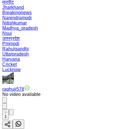
मारपीट
Jharkhand
Breakingnews
Narendramodi
Nitishkumar
Madhya_pradesh
Nsui
उत्तरप्रदेश
Pmmodi
Rahulgandhi
Uttarpradesh
Haryana
Cricket
Lucknow
raghuji578
No video available
1