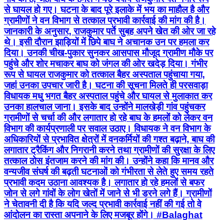
से घायल हो गए। घटना के बाद पूरे इलाके में भय का माहौल है और
ग्रामीणों ने वन विभाग से तत्काल प्रभावी कार्रवाई की मांग की है।
जानकारी के अनुसार, राजकुमार पर्ते सुबह अपने खेत की ओर जा रहे
थे। इसी दौरान झाड़ियों में छिपे बाघ ने अचानक उन पर हमला कर
दिया। उनकी चीख-पुकार सुनकर आसपास मौजूद ग्रामीण मौके पर
पहुंचे और शोर मचाकर बाघ को जंगल की ओर खदेड़ दिया। गंभीर
रूप से घायल राजकुमार को तत्काल बैहर अस्पताल पहुंचाया गया,
जहां उनका उपचार जारी है। घटना की सूचना मिलते ही परसवाड़ा
विधायक मधु भगत बैहर अस्पताल पहुंचे और घायल से मुलाकात कर
उनका हालचाल जाना। इसके बाद उन्होंने मालखेड़ी गांव पहुंचकर
ग्रामीणों से चर्चा की और लगातार हो रहे बाघ के हमलों को लेकर वन
विभाग की कार्यप्रणाली पर सवाल उठाए। विधायक ने वन विभाग के
अधिकारियों से प्रभावित क्षेत्रों में वनकर्मियों की गश्त बढ़ाने, बाघ की
लगातार ट्रैकिंग और निगरानी करने तथा ग्रामीणों की सुरक्षा के लिए
तत्काल ठोस इंतजाम करने की मांग की। उन्होंने कहा कि मानव और
वन्यजीव संघर्ष की बढ़ती घटनाओं को गंभीरता से लेते हुए समय रहते
प्रभावी कदम उठाना आवश्यक है। लगातार हो रहे हमलों से बफर
जोन से लगे गांवों के लोग खेतों में जाने से भी डरने लगे हैं। ग्रामीणों
ने चेतावनी दी है कि यदि जल्द प्रभावी कार्रवाई नहीं की गई तो वे
आंदोलन का रास्ता अपनाने के लिए मजबूर होंगे। #Balaghat