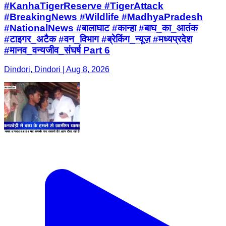
#KanhaTigerReserve #TigerAttack
#BreakingNews #Wildlife #MadhyaPradesh
#NationalNews #बालाघाट #कान्हा #बाघ_का_आतंक
#टाइगर_अटैक #वन_विभाग #ब्रेकिंग_न्यूज़ #मध्यप्रदेश
#मानव_वन्यजीव_संघर्ष Part 6
Dindori, Dindori | Aug 8, 2026