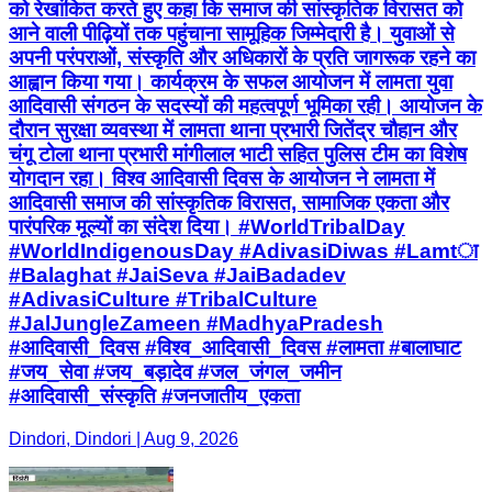
को रेखांकित करते हुए कहा कि समाज की सांस्कृतिक विरासत को
आने वाली पीढ़ियों तक पहुंचाना सामूहिक जिम्मेदारी है। युवाओं से
अपनी परंपराओं, संस्कृति और अधिकारों के प्रति जागरूक रहने का
आह्वान किया गया। कार्यक्रम के सफल आयोजन में लामता युवा
आदिवासी संगठन के सदस्यों की महत्वपूर्ण भूमिका रही। आयोजन के
दौरान सुरक्षा व्यवस्था में लामता थाना प्रभारी जितेंद्र चौहान और
चंगू टोला थाना प्रभारी मांगीलाल भाटी सहित पुलिस टीम का विशेष
योगदान रहा। विश्व आदिवासी दिवस के आयोजन ने लामता में
आदिवासी समाज की सांस्कृतिक विरासत, सामाजिक एकता और
पारंपरिक मूल्यों का संदेश दिया। #WorldTribalDay
#WorldIndigenousDay #AdivasiDiwas #Lamtा
#Balaghat #JaiSeva #JaiBadadev
#AdivasiCulture #TribalCulture
#JalJungleZameen #MadhyaPradesh
#आदिवासी_दिवस #विश्व_आदिवासी_दिवस #लामता #बालाघाट
#जय_सेवा #जय_बड़ादेव #जल_जंगल_जमीन
#आदिवासी_संस्कृति #जनजातीय_एकता
Dindori, Dindori | Aug 9, 2026