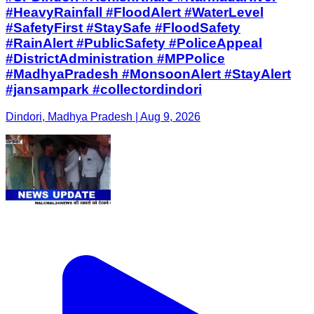
#HeavyRainfall #FloodAlert #WaterLevel
#SafetyFirst #StaySafe #FloodSafety
#RainAlert #PublicSafety #PoliceAppeal
#DistrictAdministration #MPPolice
#MadhyaPradesh #MonsoonAlert #StayAlert
#jansampark #collectordindori
Dindori, Madhya Pradesh | Aug 9, 2026