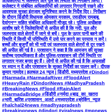
अधिकारियों ने जलस्तर और पुल की स्थिति का निरीक्षण किया।
कलेक्टर ने संबंधित अधिकारियों को लगातार निगरानी रखने और
आवश्यक सुरक्षा इंतजाम सुनिश्चित करने के निर्देश दिए। निरीक्षण
के दौरान डिंडौरी विधायक ओमकार मरकाम, एसडीएम रामबाबू
देवांगन** सहित संबंधित अधिकारी मौजूद रहे। पुलिस अधीक्षक
आशीष खरे ने जिलेवासियों से अपील की है कि नदी, पुल और
जलभराव वाले क्षेत्रों में जाने से बचें। पुल के ऊपर पानी बहने की
स्थिति में किसी भी परिस्थिति में उसे पार करने का प्रयास न करें।
बच्चों और बुजुर्गों को भी नदी एवं जलभराव वाले क्षेत्रों से दूर रखने
की अपील की गई है। प्रशासन ने कहा है कि आमजन की सुरक्षा
सर्वोच्च प्राथमिकता है और पुलिस-प्रशासन की टीमें स्थिति पर
लगातार नजर बनाए हुए हैं। लोगों से अपील की गई है कि अफवाहों
पर ध्यान न दें और प्रशासन के सुरक्षा निर्देशों का पालन करें। दीपक
कुमार नामदेव | हलचल 24 न्यूज | डिंडौरी, मध्यप्रदेश #Dindori
#Narmada #NarmadaRiver #FloodAlert
#HeavyRain #DindoriNews #MadhyaPradesh
#BreakingNews #Flood #RainAlert
#NarmadaBridge #डिंडौरी #नर्मदा #बाढ़_का_खतरा
#भारी_बारिश #प्रशासन_अलर्ट #मध्यप्रदेश #ब्रेकिंग_न्यूज़
#halchal24news #madhyapradesh
#breakingnews #dindori #viralnews #mpnews