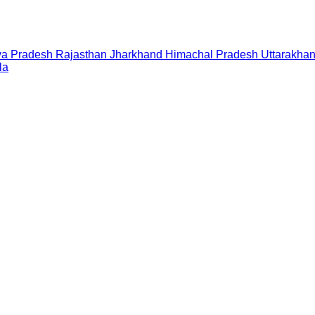
a Pradesh
Rajasthan
Jharkhand
Himachal Pradesh
Uttarakha
la