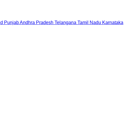
nd
Punjab
Andhra Pradesh
Telangana
Tamil Nadu
Karnataka