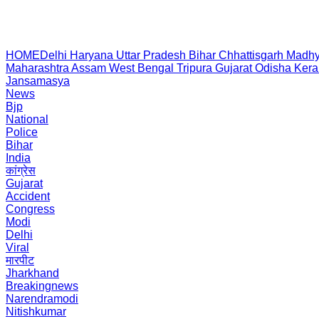
HOME
Delhi
Haryana
Uttar Pradesh
Bihar
Chhattisgarh
Madhy
Maharashtra
Assam
West Bengal
Tripura
Gujarat
Odisha
Kera
Jansamasya
News
Bjp
National
Police
Bihar
India
कांग्रेस
Gujarat
Accident
Congress
Modi
Delhi
Viral
मारपीट
Jharkhand
Breakingnews
Narendramodi
Nitishkumar