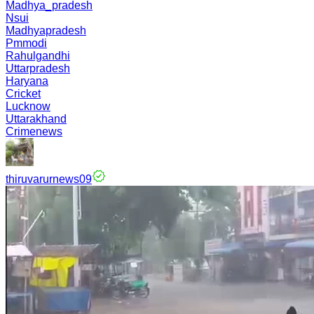
Madhya_pradesh
Nsui
Madhyapradesh
Pmmodi
Rahulgandhi
Uttarpradesh
Haryana
Cricket
Lucknow
Uttarakhand
Crimenews
thiruvarurnews09