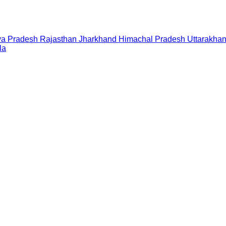
a Pradesh
Rajasthan
Jharkhand
Himachal Pradesh
Uttarakha
la