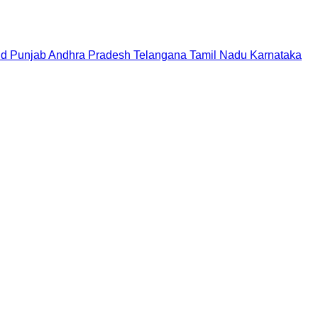
nd
Punjab
Andhra Pradesh
Telangana
Tamil Nadu
Karnataka