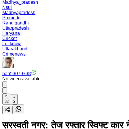
Madhya_pradesh
Nsui
Madhyapradesh
Pmmodi
Rahulgandhi
Uttarpradesh
Haryana
Cricket
Lucknow
Uttarakhand
Crimenews
hari53079738
No video available
32
2
सरस्वती नगर: तेज रफ्तार स्विफ्ट कार 