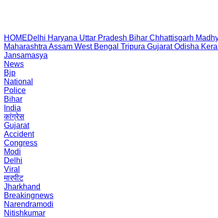
HOME
Delhi
Haryana
Uttar Pradesh
Bihar
Chhattisgarh
Madhy
Maharashtra
Assam
West Bengal
Tripura
Gujarat
Odisha
Kera
Jansamasya
News
Bjp
National
Police
Bihar
India
कांग्रेस
Gujarat
Accident
Congress
Modi
Delhi
Viral
मारपीट
Jharkhand
Breakingnews
Narendramodi
Nitishkumar