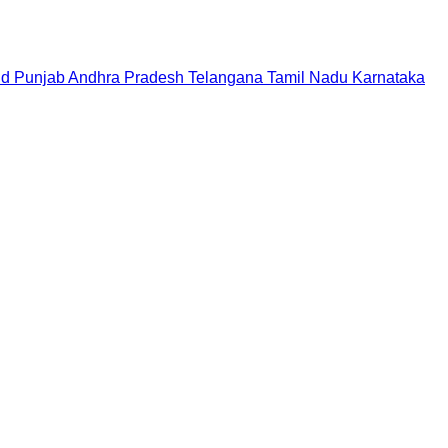
nd
Punjab
Andhra Pradesh
Telangana
Tamil Nadu
Karnataka