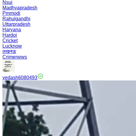
Nsui
Madhyapradesh
Pmmodi
Rahulgandhi
Uttarpradesh
Haryana
Hardoi
Cricket
Lucknow
लखनऊ
Crimenews
vedash6080493