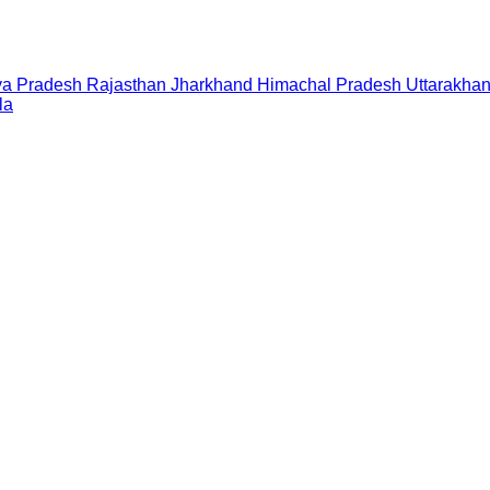
a Pradesh
Rajasthan
Jharkhand
Himachal Pradesh
Uttarakha
la