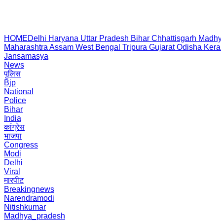
HOME
Delhi
Haryana
Uttar Pradesh
Bihar
Chhattisgarh
Madhy
Maharashtra
Assam
West Bengal
Tripura
Gujarat
Odisha
Kera
Jansamasya
News
पुलिस
Bjp
National
Police
Bihar
India
कांग्रेस
भाजपा
Congress
Modi
Delhi
Viral
मारपीट
Breakingnews
Narendramodi
Nitishkumar
Madhya_pradesh