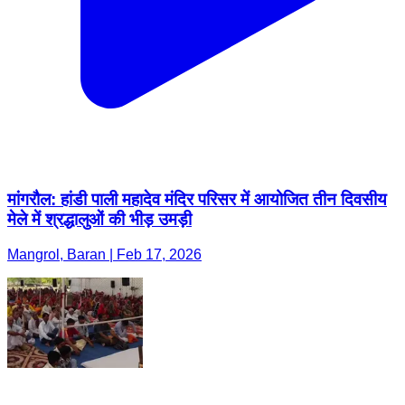
मांगरौल: हांडी पाली महादेव मंदिर परिसर में आयोजित तीन दिवसीय
मेले में श्रद्धालुओं की भीड़ उमड़ी
Mangrol, Baran | Feb 17, 2026