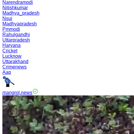
Narendramodi
Nitishkumar
Madhya_pradesh
Nsui
Madhyapradesh
Pmmodi
Rahulgandhi
Uttarpradesh
Haryana
Cricket
Lucknow
Uttarakhand
Crimenews
Aap
mangrol.news