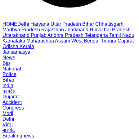
HOME
Delhi
Haryana
Uttar Pradesh
Bihar
Chhattisgarh
Madhya Pradesh
Rajasthan
Jharkhand
Himachal Pradesh
Uttarakhand
Punjab
Andhra Pradesh
Telangana
Tamil Nadu
Karnataka
Maharashtra
Assam
West Bengal
Tripura
Gujarat
Odisha
Kerala
Jansamasya
News
Bjp
National
Police
Bihar
India
कांग्रेस
Gujarat
Accident
Congress
Modi
Delhi
Viral
मारपीट
Breakingnews