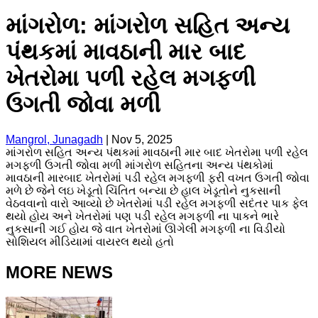
માંગરોળ: માંગરોળ સહિત અન્ય
પંથકમાં માવઠાની માર બાદ
ખેતરોમા પળી રહેલ મગફળી
ઉગતી જોવા મળી
Mangrol, Junagadh
|
Nov 5, 2025
માંગરોળ સહિત અન્ય પંથકમાં માવઠાની માર બાદ ખેતરોમા પળી રહેલ
મગફળી ઉગતી જોવા મળી માંગરોળ સહિતના અન્ય પંથકોમાં
માવઠાની મારબાદ ખેતરોમાં પડી રહેલ મગફળી ફરી વખત ઉગતી જોવા
મળે છે જેને લઇ ખેડૂતો ચિંતિત બન્યા છે હાલ ખેડૂતોને નુકસાની
વેઠવવાનો વારો આવ્યો છે ખેતરોમાં પડી રહેલ મગફળી સદંતર પાક ફેલ
થયો હોય અને ખેતરોમાં પણ પડી રહેલ મગફળી ના પાકને ભારે
નુકસાની ગઈ હોય જે વાત ખેતરોમાં ઊગેલી મગફળી ના વિડીયો
સોશિયલ મીડિયામાં વાયરલ થયો હતો
MORE NEWS