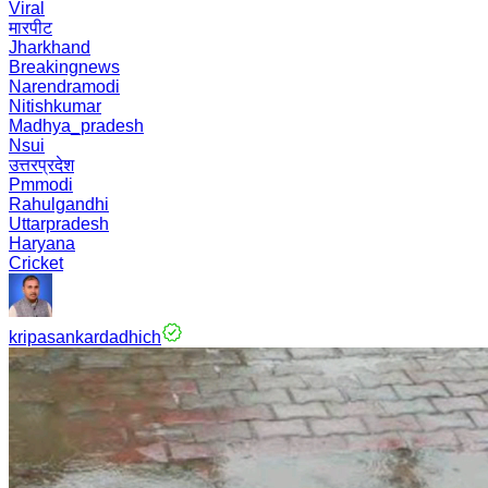
Viral
मारपीट
Jharkhand
Breakingnews
Narendramodi
Nitishkumar
Madhya_pradesh
Nsui
उत्तरप्रदेश
Pmmodi
Rahulgandhi
Uttarpradesh
Haryana
Cricket
kripasankardadhich