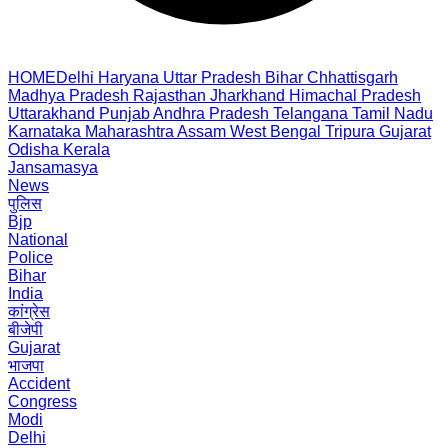
HOME
Delhi
Haryana
Uttar Pradesh
Bihar
Chhattisgarh
Madhya Pradesh
Rajasthan
Jharkhand
Himachal Pradesh
Uttarakhand
Punjab
Andhra Pradesh
Telangana
Tamil Nadu
Karnataka
Maharashtra
Assam
West Bengal
Tripura
Gujarat
Odisha
Kerala
Jansamasya
News
पुलिस
Bjp
National
Police
Bihar
India
कांग्रेस
बीजेपी
Gujarat
भाजपा
Accident
Congress
Modi
Delhi