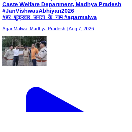
Caste Welfare Department, Madhya Pradesh
#JanVishwasAbhiyan2026
#हर_शुक्रवार_जनता_के_नाम #agarmalwa
Agar Malwa, Madhya Pradesh | Aug 7, 2026