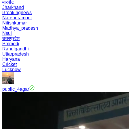
मारपीट
Jharkhand
Breakingnews
Narendramodi
Nitishkumar
Madhya_pradesh
Nsui
उत्तरप्रदेश
Pmmodi
Rahulgandhi
Uttarpradesh
Haryana
Cricket
Lucknow
public_4agar