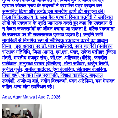
प्रयास सोशल ग्रुप के सदस्यों ने प्रशस्ति पत्र प्रदान कर
सम्मानित किया और उनके इस मानवीय कार्य की सराहना की।
जिला चिकित्सालय के ब्लड बैंक प्रभारी स्मिता चतुर्वेदी ने उपस्थित
लोगों को रक्तदान के प्रति जागरूक करते हुए कहा कि रक्तदान से
न केवल जरूरतमंदों का जीवन बचाया जा सकता है, बल्कि रक्तदाता
के स्वास्थ्य पर भी सकारात्मक प्रभाव पड़ता है। उन्होंने सभी
नागरिकों से नियमित रूप से स्वैच्छिक रक्तदान करने का आह्वान
किया। इस अवसर पर डॉ. पावन माहेश्वरी, पवन चतुर्वेदी (पर्यावरण
संरक्षक गतिविधि, जिला आगर), एम.एस. पंवार, राकेश पड़ीहार (जिला
मंत्री, भारतीय मजदूर संघ), सी.एल. अहिरवार (बीईई), जगदीश
पालीवाल, अनुराधा परमार (बीसीएम), मोना सर्वेकर, अर्जुन बैरागी,
सुनील गुर्जर, सुनील पाटीदार, हेमा बंजारिया, सीताराम बंजारिया,
निशा शर्मा, भगवान सिंह प्रजापति, विशाल कारपेंटर, बापूलाल
लववंशी, अजोध्या बाई, नवीन विश्वकर्मा, पवन अटेडिया, यश मेघावत
सहित अन्य लोग उपस्थित रहे।
Agar, Agar Malwa | Aug 7, 2026