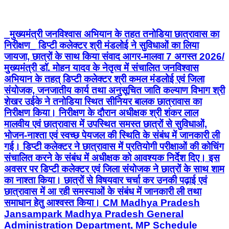
_मुख्यमंत्री जनविश्वास अभियान के तहत तनोडिया छात्रावास का
निरीक्षण_ डिप्टी कलेक्टर श्री मंडलोई ने सुविधाओं का लिया
जायजा, छात्रों के साथ किया संवाद आगर-मालवा 7 अगस्त 2026/
मुख्यमंत्री डॉ. मोहन यादव के नेतृत्व में संचालित जनविश्वास
अभियान के तहत् डिप्टी कलेक्टर श्री कमल मंडलोई एवं जिला
संयोजक, जनजातीय कार्य तथा अनुसूचित जाति कल्याण विभाग श्री
शेखर उईके ने तनोडिया स्थित सीनियर बालक छात्रावास का
निरीक्षण किया। निरीक्षण के दौरान अधीक्षक श्री शंकर लाल
मालवीय एवं छात्रावास में उपस्थित समस्त छात्रों से सुविधाओं,
भोजन-नाश्ता एवं स्वच्छ पेयजल की स्थिति के संबंध में जानकारी ली
गई। डिप्टी कलेक्टर ने छात्रावास में प्रतियोगी परीक्षाओं की कोचिंग
संचालित करने के संबंध में अधीक्षक को आवश्यक निर्देश दिए। इस
अवसर पर डिप्टी कलेक्टर एवं जिला संयोजक ने छात्रों के साथ शाम
का नाश्ता किया। छात्रों से विषयवार चर्चा कर उनकी पढ़ाई एवं
छात्रावास में आ रही समस्याओं के संबंध में जानकारी ली तथा
समाधान हेतु आश्वस्त किया। CM Madhya Pradesh
Jansampark Madhya Pradesh General
Administration Department, MP Schedule