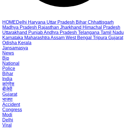
HOME
Delhi
Haryana
Uttar Pradesh
Bihar
Chhattisgarh
Madhya Pradesh
Rajasthan
Jharkhand
Himachal Pradesh
Uttarakhand
Punjab
Andhra Pradesh
Telangana
Tamil Nadu
Karnataka
Maharashtra
Assam
West Bengal
Tripura
Gujarat
Odisha
Kerala
Jansamasya
News
Bjp
National
Police
Bihar
India
कांग्रेस
बीजेपी
Gujarat
भाजपा
Accident
Congress
Modi
Delhi
Viral