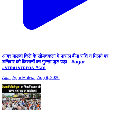
आगर मालवा जिले के सोयतकलां में फसल बीमा राशि न मिलने पर
शनिवार को किसानों का गुस्सा फूट पड़ा। #agar
#ᴠɪʀᴀʟᴠɪᴅᴇᴏs #cm
Agar, Agar Malwa | Aug 8, 2026