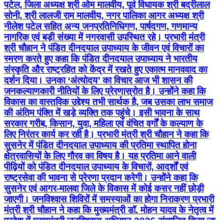
पटेल, जिला अध्यक्ष श्री ओम मालवीय, पूर्व विधायक श्री बद्रीलाल
सोनी, श्री लालजी राम मालवीय, नगर पालिका आगर अध्यक्ष श्री
नीलेश पटेल सहित अन्य जनप्रतिनिधिगण, पार्षदगण, गणमान्य
नागरिक एवं बड़ी संख्या में नगरवासी उपस्थित रहे। प्रभारी मंत्री
श्री चौहान ने पंडित दीनदयाल उपाध्याय के जीवन एवं विचारों का
स्मरण करते हुए कहा कि पंडित दीनदयाल उपाध्याय ने भारतीय
संस्कृति और राष्ट्रहित को केंद्र में रखते हुए एकात्म मानववाद का
दर्शन दिया। उनका ‘अंत्योदय’ का विचार आज भी शासन की
जनकल्याणकारी नीतियों के लिए प्रेरणास्रोत है। उन्होंने कहा कि
विकास का वास्तविक उद्देश्य तभी सार्थक है, जब उसका लाभ समाज
की अंतिम पंक्ति में खड़े व्यक्ति तक पहुंचे। इसी भावना के साथ
सरकार गरीब, किसान, युवा, महिला एवं वंचित वर्गों के कल्याण के
लिए निरंतर कार्य कर रही है। प्रभारी मंत्री श्री चौहान ने कहा कि
सुसनेर में पंडित दीनदयाल उपाध्याय की प्रतिमा स्थापित होना
क्षेत्रवासियों के लिए गौरव का विषय है। यह प्रतिमा आने वाली
पीढ़ियों को पंडित दीनदयाल उपाध्याय के विचारों, आदर्शों एवं
राष्ट्रसेवा की भावना से प्रेरणा प्रदान करेगी। उन्होंने कहा कि
सुसनेर एवं आगर-मालवा जिले के विकास में कोई कसर नहीं छोड़ी
जाएगी। जनविश्वास शिविरों में समस्याओं का होगा निराकरण प्रभारी
मंत्री श्री चौहान ने कहा कि मुख्यमंत्री डॉ. मोहन यादव के नेतृत्व में