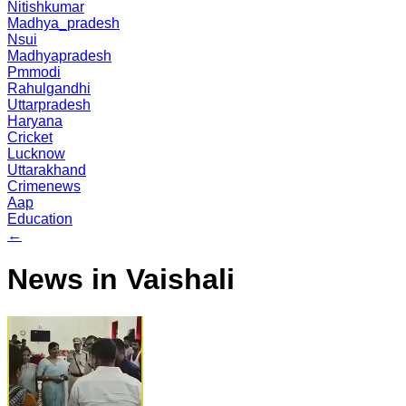
Nitishkumar
Madhya_pradesh
Nsui
Madhyapradesh
Pmmodi
Rahulgandhi
Uttarpradesh
Haryana
Cricket
Lucknow
Uttarakhand
Crimenews
Aap
Education
←
News in Vaishali