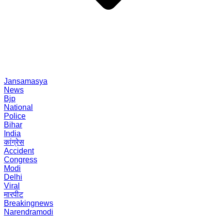
Jansamasya
News
Bjp
National
Police
Bihar
India
कांग्रेस
Accident
Congress
Modi
Delhi
Viral
मारपीट
Breakingnews
Narendramodi