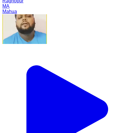
Raghopur
MA
Mahua