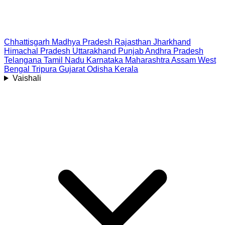
Chhattisgarh
Madhya Pradesh
Rajasthan
Jharkhand
Himachal Pradesh
Uttarakhand
Punjab
Andhra Pradesh
Telangana
Tamil Nadu
Karnataka
Maharashtra
Assam
West
Bengal
Tripura
Gujarat
Odisha
Kerala
Vaishali