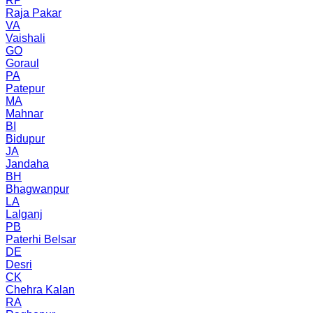
RP
Raja Pakar
VA
Vaishali
GO
Goraul
PA
Patepur
MA
Mahnar
BI
Bidupur
JA
Jandaha
BH
Bhagwanpur
LA
Lalganj
PB
Paterhi Belsar
DE
Desri
CK
Chehra Kalan
RA