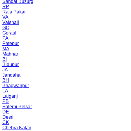
Sahdai Buzurg
RP
Raja Pakar
VA
Vaishali
GO
Goraul
PA
Patepur
MA
Mahnar
BI
Bidupur
JA
Jandaha
BH
Bhagwanpur
LA
Lalganj
PB
Paterhi Belsar
DE
Desri
CK
Chehra Kalan