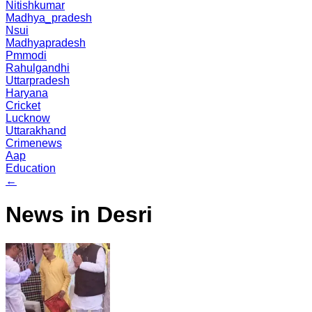
Nitishkumar
Madhya_pradesh
Nsui
Madhyapradesh
Pmmodi
Rahulgandhi
Uttarpradesh
Haryana
Cricket
Lucknow
Uttarakhand
Crimenews
Aap
Education
←
News in Desri