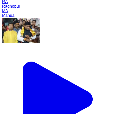
RA
Raghopur
MA
Mahua