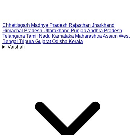
Chhattisgarh
Madhya Pradesh
Rajasthan
Jharkhand
Himachal Pradesh
Uttarakhand
Punjab
Andhra Pradesh
Telangana
Tamil Nadu
Karnataka
Maharashtra
Assam
West
Bengal
Tripura
Gujarat
Odisha
Kerala
Vaishali