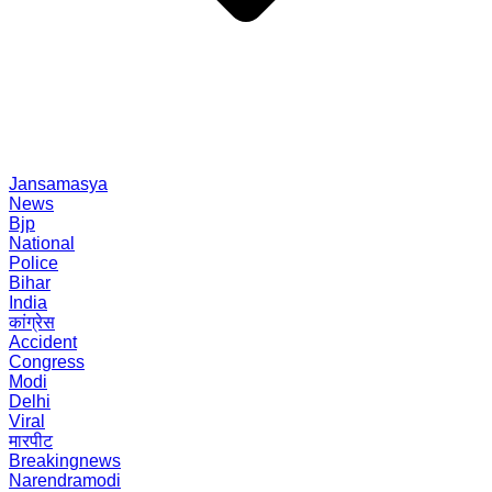
Jansamasya
News
Bjp
National
Police
Bihar
India
कांग्रेस
Accident
Congress
Modi
Delhi
Viral
मारपीट
Breakingnews
Narendramodi