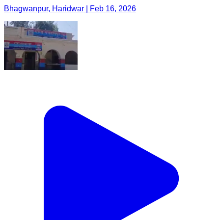
Bhagwanpur, Haridwar | Feb 16, 2026