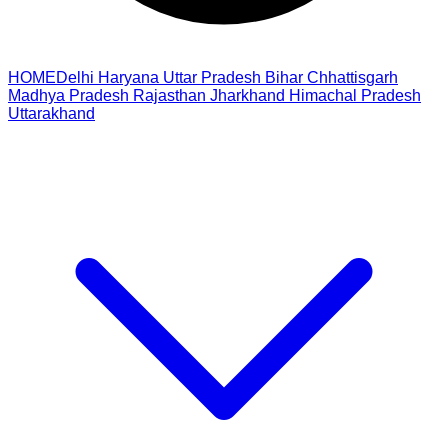
HOME
Delhi
Haryana
Uttar Pradesh
Bihar
Chhattisgarh
Madhya Pradesh
Rajasthan
Jharkhand
Himachal Pradesh
Uttarakhand