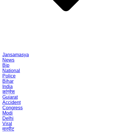
Jansamasya
News
Bjp
National
Police
Bihar
India
कांग्रेस
Gujarat
Accident
Congress
Modi
Delhi
Viral
मारपीट