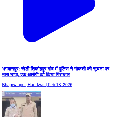
भगवानपुर: खेड़ी शिकोहपुर गांव में पुलिस ने गौकशी की सूचना पर
मारा छापा, एक आरोपी को किया गिरफ्तार
Bhagwanpur, Haridwar | Feb 18, 2026