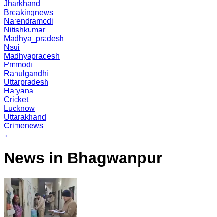
Jharkhand
Breakingnews
Narendramodi
Nitishkumar
Madhya_pradesh
Nsui
Madhyapradesh
Pmmodi
Rahulgandhi
Uttarpradesh
Haryana
Cricket
Lucknow
Uttarakhand
Crimenews
←
News in Bhagwanpur