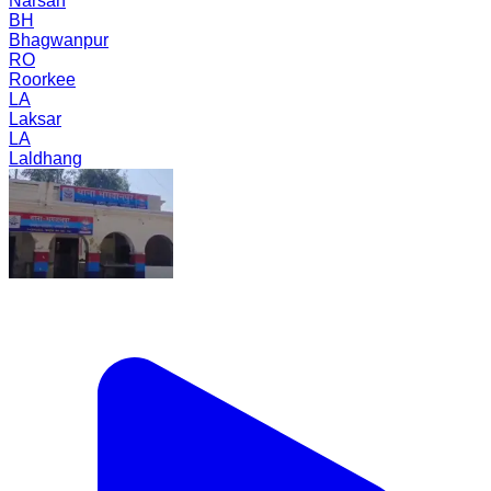
Narsan
BH
Bhagwanpur
RO
Roorkee
LA
Laksar
LA
Laldhang