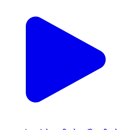
भगवानपुर: मंडावर गांव के पास पुलिस ने एक संदिग्ध व्यक्ति को
किया गिरफ्तार, एक अवैध चाकू किया गया बरामद
Bhagwanpur, Haridwar | Feb 14, 2026