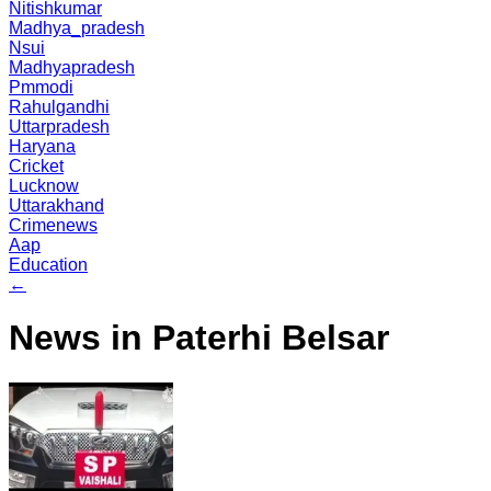
Nitishkumar
Madhya_pradesh
Nsui
Madhyapradesh
Pmmodi
Rahulgandhi
Uttarpradesh
Haryana
Cricket
Lucknow
Uttarakhand
Crimenews
Aap
Education
←
News in Paterhi Belsar