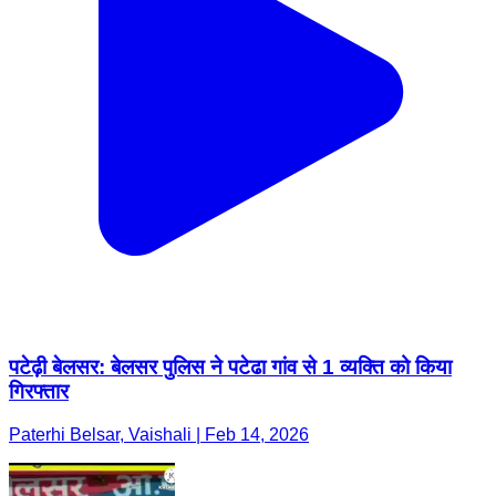
पटेढ़ी बेलसर: बेलसर पुलिस ने पटेढा गांव से 1 व्यक्ति को किया
गिरफ्तार
Paterhi Belsar, Vaishali | Feb 14, 2026