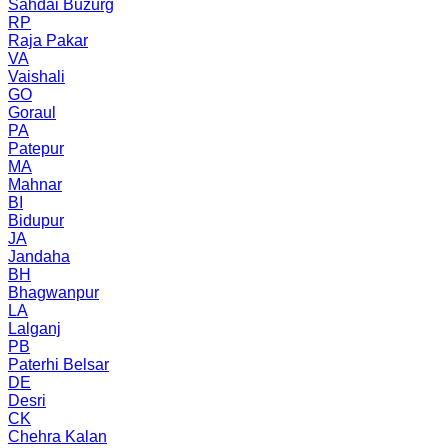
Sahdai Buzurg
RP
Raja Pakar
VA
Vaishali
GO
Goraul
PA
Patepur
MA
Mahnar
BI
Bidupur
JA
Jandaha
BH
Bhagwanpur
LA
Lalganj
PB
Paterhi Belsar
DE
Desri
CK
Chehra Kalan