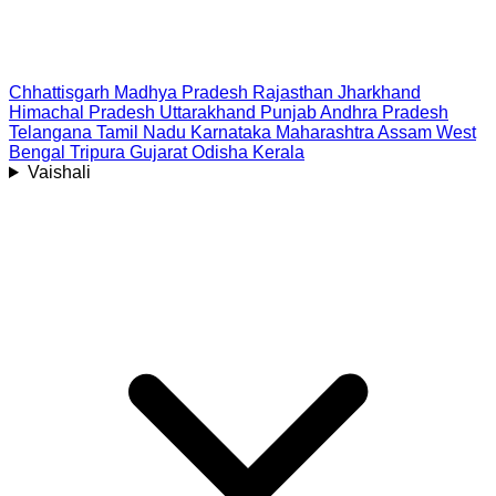
Chhattisgarh
Madhya Pradesh
Rajasthan
Jharkhand
Himachal Pradesh
Uttarakhand
Punjab
Andhra Pradesh
Telangana
Tamil Nadu
Karnataka
Maharashtra
Assam
West
Bengal
Tripura
Gujarat
Odisha
Kerala
Vaishali