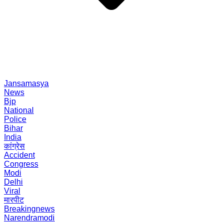
Jansamasya
News
Bjp
National
Police
Bihar
India
कांग्रेस
Accident
Congress
Modi
Delhi
Viral
मारपीट
Breakingnews
Narendramodi