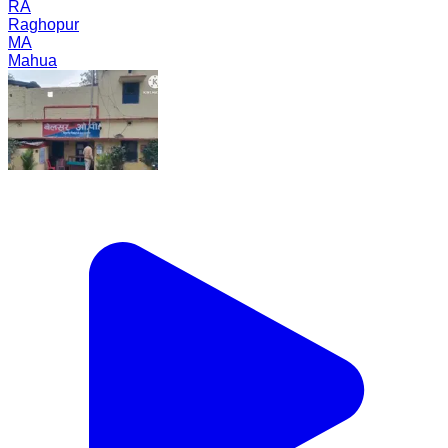
RA
Raghopur
MA
Mahua