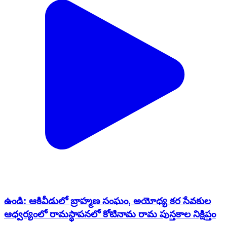
ఉండి: ఆకివీడులో బ్రాహ్మణ సంఘం, అయోధ్య కర సేవకుల
ఆధ్వర్యంలో రామస్థాపనలో కోటినామ రామ పుస్తకాల నిక్షిప్తం