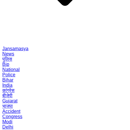
Jansamasya
News
पुलिस
Bjp
National
Police
Bihar
India
कांग्रेस
बीजेपी
Gujarat
भाजपा
Accident
Congress
Modi
Delhi