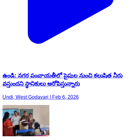
ఉండి: నగర పంచాయతీలో పైపుల నుంచి కలుషిత నీరు
వస్తుందని స్థానికులు ఆరోపిస్తున్నారు
Undi, West Godavari | Feb 6, 2026