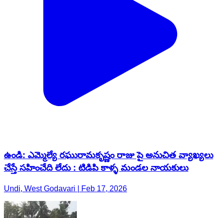
ఉండి: ఎమ్మెల్యే రఘురామకృష్ణం రాజు పై అనుచిత వ్యాఖ్యలు
చేస్తే సహించేది లేదు : టిడిపి కాళ్ళ మండల నాయకులు
Undi, West Godavari | Feb 17, 2026