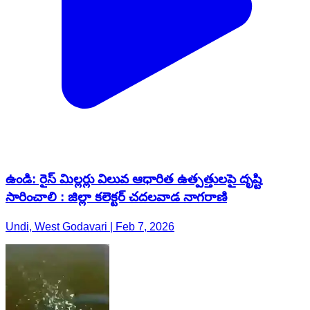
ఉండి: రైస్ మిల్లర్లు విలువ ఆధారిత ఉత్పత్తులపై దృష్టి
సారించాలి : జిల్లా కలెక్టర్ చదలవాడ నాగరాణి
Undi, West Godavari | Feb 7, 2026