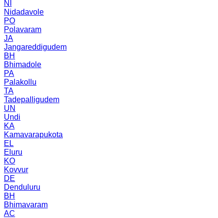
NI
Nidadavole
PO
Polavaram
JA
Jangareddigudem
BH
Bhimadole
PA
Palakollu
TA
Tadepalligudem
UN
Undi
KA
Kamavarapukota
EL
Eluru
KO
Kovvur
DE
Denduluru
BH
Bhimavaram
AC