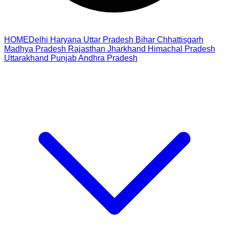
HOME
Delhi
Haryana
Uttar Pradesh
Bihar
Chhattisgarh
Madhya Pradesh
Rajasthan
Jharkhand
Himachal Pradesh
Uttarakhand
Punjab
Andhra Pradesh