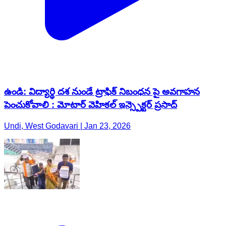
ఉండి: విద్యార్థి దశ నుండే ట్రాఫిక్ నిబంధన పై అవగాహన
పెంచుకోవాలి : మోటార్ వెహికల్ ఇన్స్పెక్టర్ ప్రసాద్
Undi, West Godavari | Jan 23, 2026