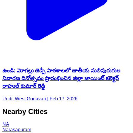
ఉండి: మోగల్లు జెడ్పీ పాఠశాలలో జాతీయ నులిపురుగుల
నివారణ దినోత్సవం ప్రారంభించిన జిల్లా జాయింట్ కలెక్టర్
రాహుల్ కుమార్ రెడ్డి
Undi, West Godavari | Feb 17, 2026
Nearby Cities
NA
Narasapuram