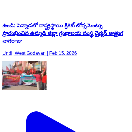
ఉండి: పెన్నాడలో రాష్ట్రస్థాయి క్రికెట్ టోర్నమెంట్ను
ప్రారంభించిన ఉమ్మడి జిల్లా గ్రంథాలయ సంస్థ ఛైర్మన్ జుత్తుగ
నాగరాజు
Undi, West Godavari | Feb 15, 2026