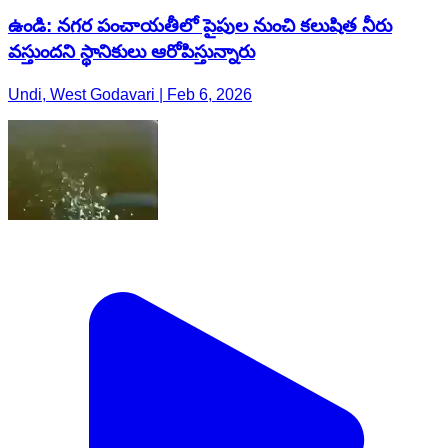
ఉండి: నగర పంచాయతీలో పైపుల నుంచి కలుషిత నీరు
వస్తుందని స్థానికులు ఆరోపిస్తున్నారు
Undi, West Godavari | Feb 6, 2026