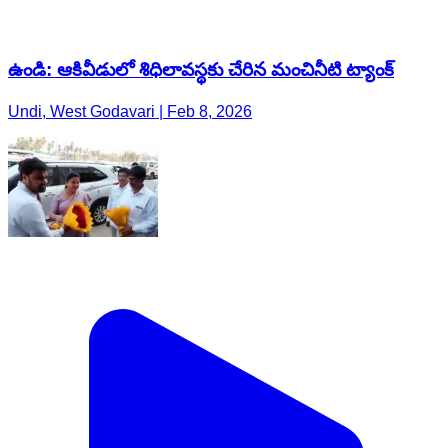
ఉండి: ఆకివీడులో శిధిలావస్థకు చేరిన మంచినీటి ట్యాంక్
Undi, West Godavari | Feb 8, 2026