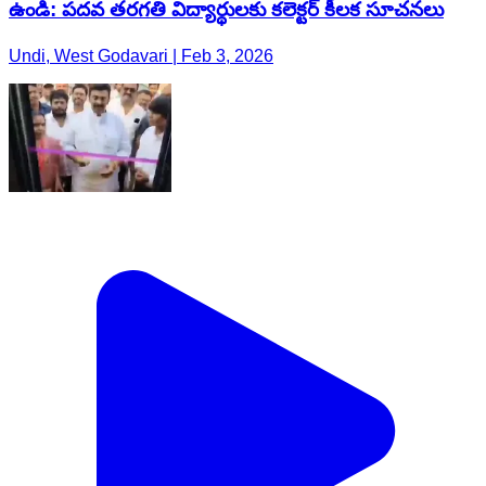
ఉండి: పదవ తరగతి విద్యార్థులకు కలెక్టర్ కీలక సూచనలు
Undi, West Godavari | Feb 3, 2026