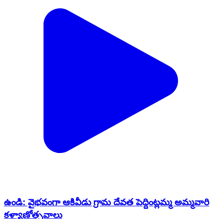
ఉండి: వైభవంగా ఆకివీడు గ్రామ దేవత పెద్దింట్లమ్మ అమ్మవారి
కళ్యాణోత్సవాలు