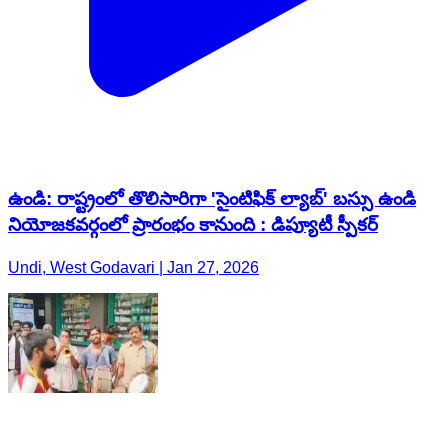
ఉండి: రాష్ట్రంలో తొలిసారిగా 'సైంటిఫిక్ ల్యాబ్' బస్సు ఉండి
నియోజకవర్గంలో ప్రారంభం కానుంది : డిప్యూటీ స్పీకర్
Undi, West Godavari | Jan 27, 2026