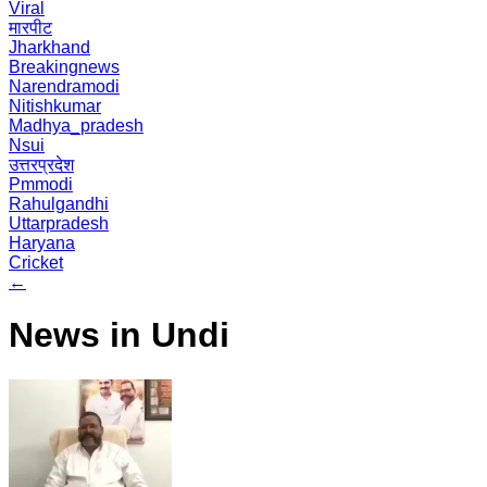
Viral
मारपीट
Jharkhand
Breakingnews
Narendramodi
Nitishkumar
Madhya_pradesh
Nsui
उत्तरप्रदेश
Pmmodi
Rahulgandhi
Uttarpradesh
Haryana
Cricket
←
News in Undi