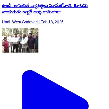
ఉండి: అనుచిత వ్యాఖ్యలు మానుకోవాలి: కూటమి
నాయకుడు డాక్టర్ దాట్ల రామరాజు
Undi, West Godavari | Feb 18, 2026