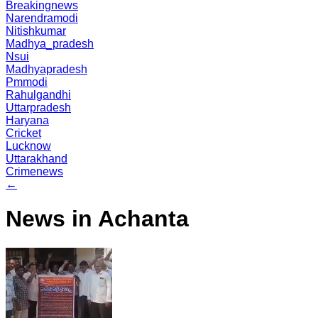
Breakingnews
Narendramodi
Nitishkumar
Madhya_pradesh
Nsui
Madhyapradesh
Pmmodi
Rahulgandhi
Uttarpradesh
Haryana
Cricket
Lucknow
Uttarakhand
Crimenews
←
News in Achanta