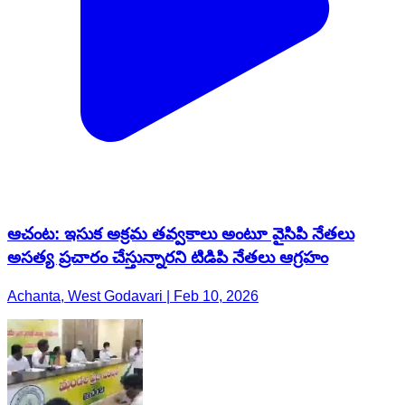
ఆచంట: ఇసుక అక్రమ తవ్వకాలు అంటూ వైసిపి నేతలు
అసత్య ప్రచారం చేస్తున్నారని టిడిపి నేతలు ఆగ్రహం
Achanta, West Godavari | Feb 10, 2026