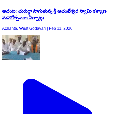
ఆచంట: చురుగ్గా సాగుతున్న శ్రీ ఆచంటేశ్వర స్వామి కళ్యాణ
మహోత్సవాల ఏర్పాట్లు
Achanta, West Godavari | Feb 11, 2026