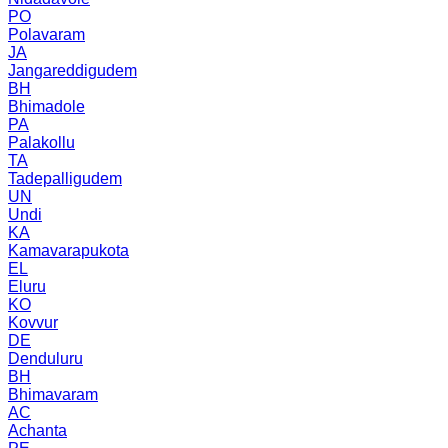
PO
Polavaram
JA
Jangareddigudem
BH
Bhimadole
PA
Palakollu
TA
Tadepalligudem
UN
Undi
KA
Kamavarapukota
EL
Eluru
KO
Kovvur
DE
Denduluru
BH
Bhimavaram
AC
Achanta