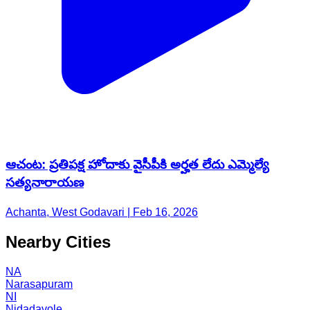
ఆచంట: ప్రతిపక్ష హోదాకు వైసీపీకి అర్హత లేదు ఎమ్మెల్యే
సత్యనారాయణ
Achanta, West Godavari | Feb 16, 2026
Nearby Cities
NA
Narasapuram
NI
Nidadavole