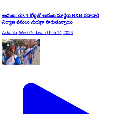
ఆచంట: రూ.4 కోట్లతో ఆచంట మార్టేరు R&B రహదారి
నిర్మాణ పనులు చురుగ్గా సాగుతున్నాయి
Achanta, West Godavari | Feb 14, 2026