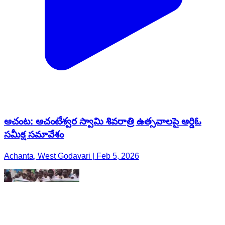
ఆచంట: ఆచంటేశ్వర స్వామి శివరాత్రి ఉత్సవాలపై ఆర్డిఓ
సమీక్ష సమావేశం
Achanta, West Godavari | Feb 5, 2026