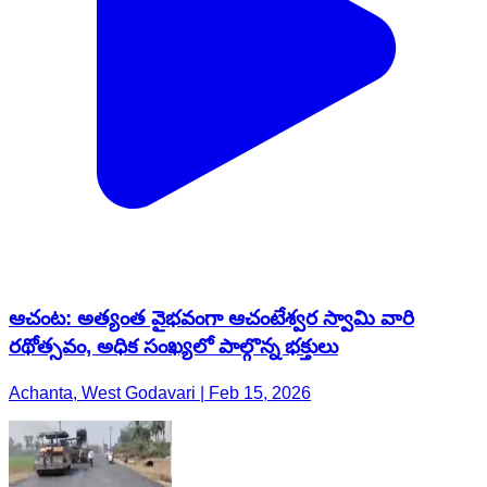
ఆచంట: అత్యంత వైభవంగా ఆచంటేశ్వర స్వామి వారి
రథోత్సవం, అధిక సంఖ్యలో పాల్గొన్న భక్తులు
Achanta, West Godavari | Feb 15, 2026