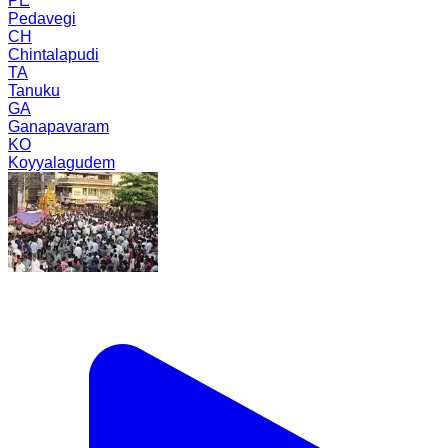
PE
Pedavegi
CH
Chintalapudi
TA
Tanuku
GA
Ganapavaram
KO
Koyyalagudem