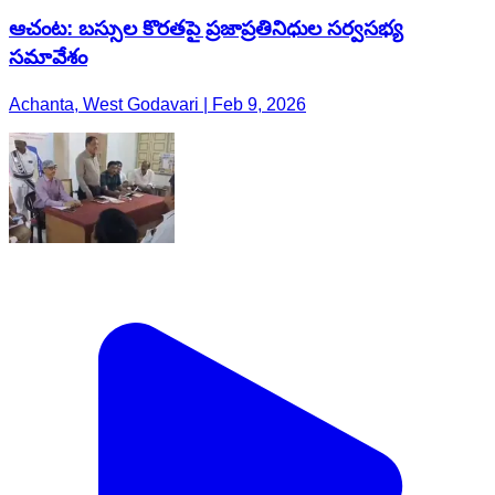
ఆచంట: బస్సుల కొరతపై ప్రజాప్రతినిధుల సర్వసభ్య
సమావేశం
Achanta, West Godavari | Feb 9, 2026