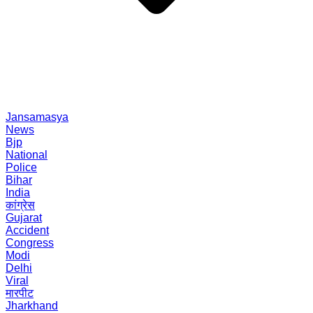
Jansamasya
News
Bjp
National
Police
Bihar
India
कांग्रेस
Gujarat
Accident
Congress
Modi
Delhi
Viral
मारपीट
Jharkhand