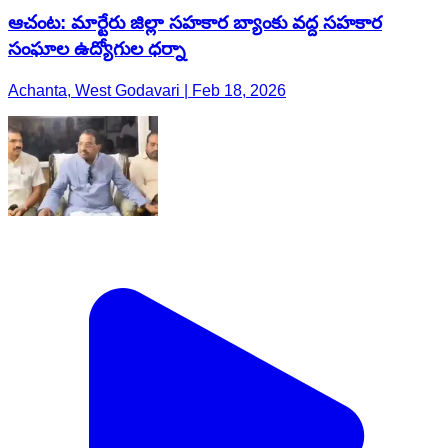
ఆచంట: మార్టేరు జిల్లా సహకార బ్యాంకు వద్ద సహకార
సంఘాల ఉద్యోగుల ధర్నా
Achanta, West Godavari | Feb 18, 2026