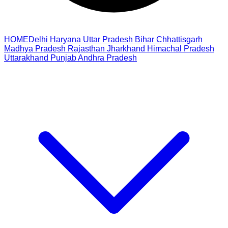
HOME
Delhi
Haryana
Uttar Pradesh
Bihar
Chhattisgarh
Madhya Pradesh
Rajasthan
Jharkhand
Himachal Pradesh
Uttarakhand
Punjab
Andhra Pradesh