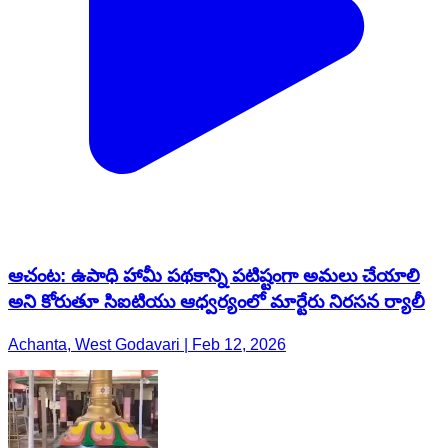
ఆచంట: ఉపాధి హామీ పథకాన్ని పటిష్టంగా అమలు చేయాలి
అని కోరుతూ సిఐటియు ఆధ్వర్యంలో మార్టేరు నిరసన ర్యాలీ
Achanta, West Godavari | Feb 12, 2026