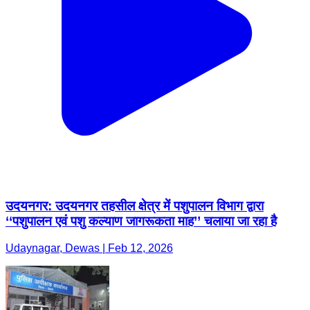
उदयनगर: उदयनगर तहसील क्षेत्र में पशुपालन विभाग द्वारा
‘‘पशुपालन एवं पशु कल्याण जागरूकता माह’’ चलाया जा रहा है
Udaynagar, Dewas | Feb 12, 2026