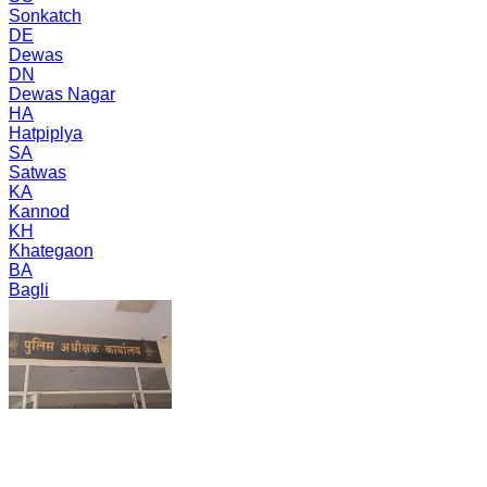
Sonkatch
DE
Dewas
DN
Dewas Nagar
HA
Hatpiplya
SA
Satwas
KA
Kannod
KH
Khategaon
BA
Bagli