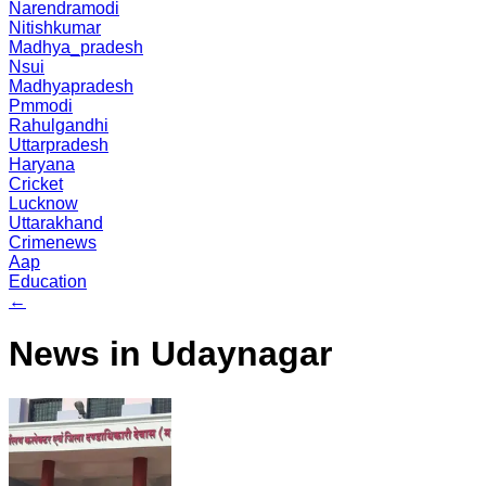
Narendramodi
Nitishkumar
Madhya_pradesh
Nsui
Madhyapradesh
Pmmodi
Rahulgandhi
Uttarpradesh
Haryana
Cricket
Lucknow
Uttarakhand
Crimenews
Aap
Education
←
News in Udaynagar