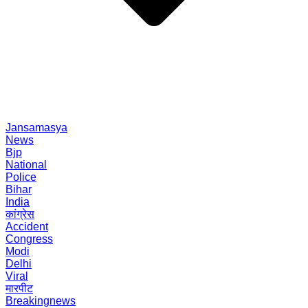
Jansamasya
News
Bjp
National
Police
Bihar
India
कांग्रेस
Accident
Congress
Modi
Delhi
Viral
मारपीट
Breakingnews