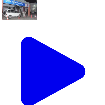
उदयनगर: उदयनगर में 'संकल्प से समाधान' अभियान, योजनाओं