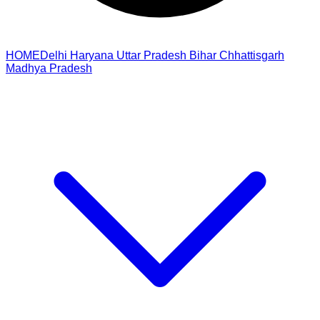
HOME
Delhi
Haryana
Uttar Pradesh
Bihar
Chhattisgarh
Madhya Pradesh