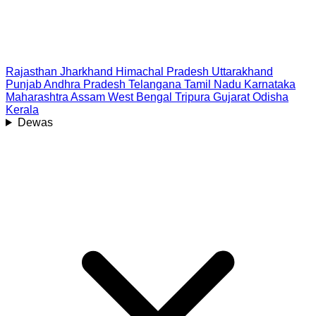
Rajasthan
Jharkhand
Himachal Pradesh
Uttarakhand
Punjab
Andhra Pradesh
Telangana
Tamil Nadu
Karnataka
Maharashtra
Assam
West Bengal
Tripura
Gujarat
Odisha
Kerala
Dewas