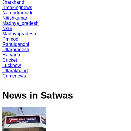
Jharkhand
Breakingnews
Narendramodi
Nitishkumar
Madhya_pradesh
Nsui
Madhyapradesh
Pmmodi
Rahulgandhi
Uttarpradesh
Haryana
Cricket
Lucknow
Uttarakhand
Crimenews
←
News in Satwas