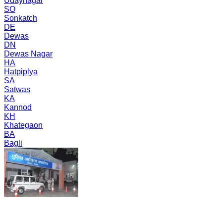
Udaynagar
SO
Sonkatch
DE
Dewas
DN
Dewas Nagar
HA
Hatpiplya
SA
Satwas
KA
Kannod
KH
Khategaon
BA
Bagli