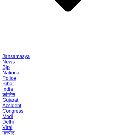
Jansamasya
News
Bjp
National
Police
Bihar
India
कांग्रेस
Gujarat
Accident
Congress
Modi
Delhi
Viral
मारपीट