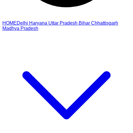
HOME
Delhi
Haryana
Uttar Pradesh
Bihar
Chhattisgarh
Madhya Pradesh