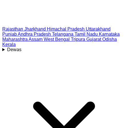
Rajasthan
Jharkhand
Himachal Pradesh
Uttarakhand
Punjab
Andhra Pradesh
Telangana
Tamil Nadu
Karnataka
Maharashtra
Assam
West Bengal
Tripura
Gujarat
Odisha
Kerala
Dewas