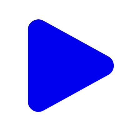
सीकरी: सीकरी पुलिस ने इलाके से आठ वर्ष से फरार स्थाई वारंटी
अरसीदा को किया गिरफ्तार
Sikri, Bharatpur | Feb 8, 2026