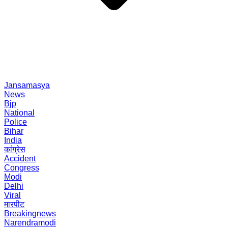
Jansamasya
News
Bjp
National
Police
Bihar
India
कांग्रेस
Accident
Congress
Modi
Delhi
Viral
मारपीट
Breakingnews
Narendramodi