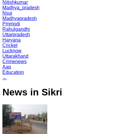
Nitishkumar
Madhya_pradesh
Nsui
Madhyapradesh
Pmmodi
Rahulgandhi
Uttarpradesh
Haryana
Cricket
Lucknow
Uttarakhand
Crimenews
Aap
Education
←
News in Sikri