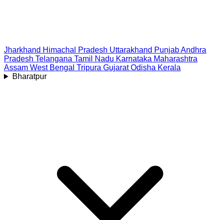
Jharkhand
Himachal Pradesh
Uttarakhand
Punjab
Andhra
Pradesh
Telangana
Tamil Nadu
Karnataka
Maharashtra
Assam
West Bengal
Tripura
Gujarat
Odisha
Kerala
Bharatpur