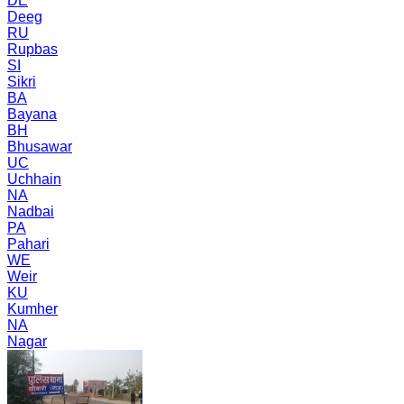
DE
Deeg
RU
Rupbas
SI
Sikri
BA
Bayana
BH
Bhusawar
UC
Uchhain
NA
Nadbai
PA
Pahari
WE
Weir
KU
Kumher
NA
Nagar