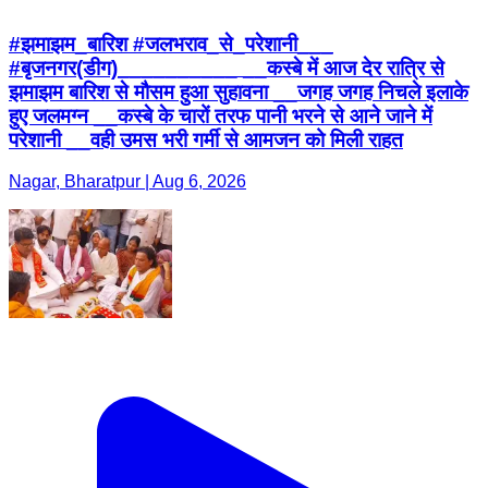
#झमाझम_बारिश #जलभराव_से_परेशानी___
#बृजनगर(डीग)__________ __कस्बे में आज देर रात्रि से
झमाझम बारिश से मौसम हुआ सुहावना __जगह जगह निचले इलाके
हुए जलमग्न __कस्बे के चारों तरफ पानी भरने से आने जाने में
परेशानी __वही उमस भरी गर्मी से आमजन को मिली राहत
Nagar, Bharatpur | Aug 6, 2026