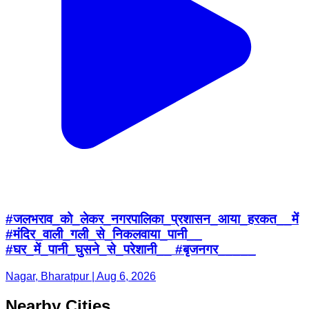
#जलभराव_को_लेकर_नगरपालिका_प्रशासन_आया_हरकत__में
#मंदिर_वाली_गली_से_निकलवाया_पानी__
#घर_में_पानी_घुसने_से_परेशानी__ #बृजनगर_____
Nagar, Bharatpur | Aug 6, 2026
Nearby Cities