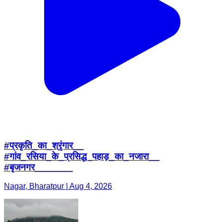
#प्रकृति_का_श्रृंगार__
#गांव_रसिया_के_प्रसिद्ध_पहाड़_का_नजारा__
#बृजनगर_______
Nagar, Bharatpur | Aug 4, 2026