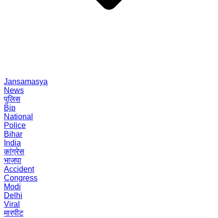
Jansamasya
News
पुलिस
Bjp
National
Police
Bihar
India
कांग्रेस
भाजपा
Accident
Congress
Modi
Delhi
Viral
मारपीट