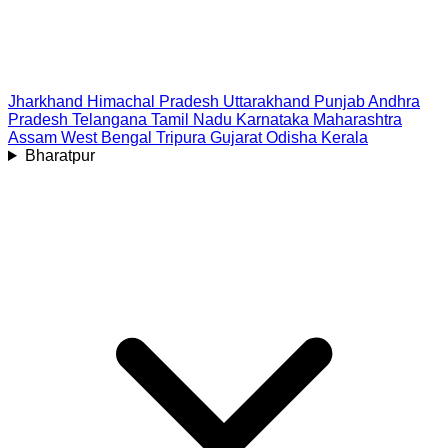
Jharkhand
Himachal Pradesh
Uttarakhand
Punjab
Andhra
Pradesh
Telangana
Tamil Nadu
Karnataka
Maharashtra
Assam
West Bengal
Tripura
Gujarat
Odisha
Kerala
Bharatpur