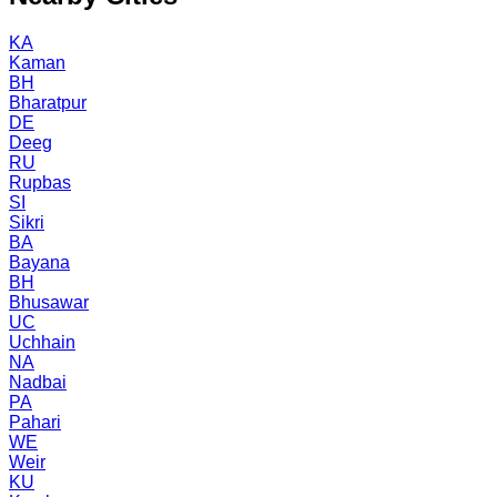
KA
Kaman
BH
Bharatpur
DE
Deeg
RU
Rupbas
SI
Sikri
BA
Bayana
BH
Bhusawar
UC
Uchhain
NA
Nadbai
PA
Pahari
WE
Weir
KU