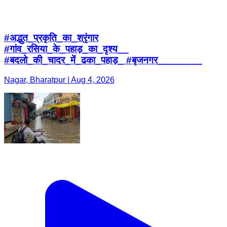
#अद्भुत_प्रकृति_का_श्रृंगार
#गांव_रसिया_के_पहाड़_का_दृश्य__
#बदलो_की_चादर_में_ढका_पहाड़_ #बृजनगर________
Nagar, Bharatpur | Aug 4, 2026