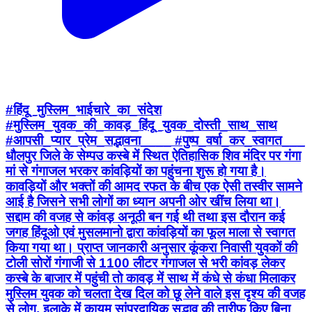
#हिंदू_मुस्लिम_भाईचारे_का_संदेश
#मुस्लिम_युवक_की_कावड़_हिंदू_युवक_दोस्ती_साथ_साथ
#आपसी_प्यार_प्रेम_सद्भावना____ #पुष्प_वर्षा_कर_स्वागत___
धौलपुर जिले के सेम्पउ कस्बे में स्थित ऐतिहासिक शिव मंदिर पर गंगा
मां से गंगाजल भरकर कांवड़ियों का पहुंचना शुरू हो गया है।
कावड़ियों और भक्तों की आमद रफत के बीच एक ऐसी तस्वीर सामने
आई है जिसने सभी लोगों का ध्यान अपनी ओर खींच लिया था।
सद्दाम की वजह से कांवड़ अनूठी बन गई थी तथा इस दौरान कई
जगह हिंदूओ एवं मुसलमानो द्वारा कांवड़ियों का फूल माला से स्वागत
किया गया था। प्राप्त जानकारी अनुसार कूंकरा निवासी युवकों की
टोली सोरों गंगाजी से 1100 लीटर गंगाजल से भरी कांवड़ लेकर
कस्बे के बाजार में पहुंची तो कावड़ में साथ में कंधे से कंधा मिलाकर
मुस्लिम युवक को चलता देख दिल को छू लेने वाले इस दृश्य की वजह
से लोग, इलाके में कायम सांप्रदायिक सद्भाव की तारीफ किए बिना
नहीं रह सके थे। सद्दाम की वजह से कांवड़ अनूठी बन गई तथा कई
जगह हिंदूओ एवं मुसलमानो द्वारा कांवड़ियों का फूल माला से स्वागत
किया गया था। प्राप्त जानकारी अनुसार लोगों ने कहा कि देश में
भयंकर जातिवाद और हिंदू मुस्लिम के नाम पर सांप्रदायिकता फैलाने
वालों के बीच इस तरह की सुखद तस्वीर सांप्रदायिक सद्भाव की एक