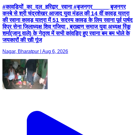
#कावड़ियों_का_दल_हरिद्वार_रवाना #बृजनगर_____ बृजनगर
कस्बे से श्री चंद्रशेखर आजाद युवा मंडल की 14 वीं कावड़ यात्रा
की रवाना कावड़ यात्रा में 51 सदस्य कावड़ के लिय रवाना पूर्व पार्षद
विप्र सेना जिलाध्यक्ष शिव गजिया , ब्राह्मण समाज युवा अध्यक्ष रिंकू
शर्मा(जानू वाले) के नेतृत्व में सभी कांवड़िए हुए रवाना बम बम भोले के
जयकारों की रही गूंज
Nagar, Bharatpur | Aug 6, 2026