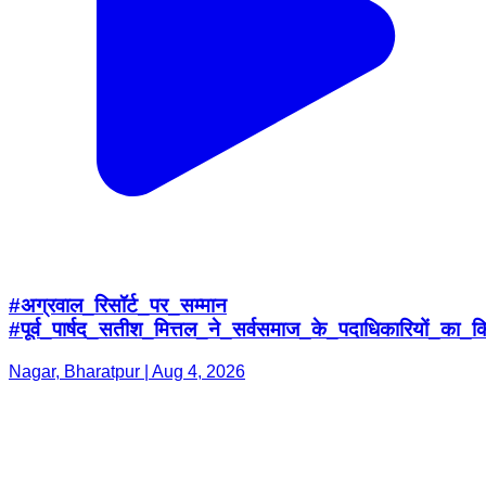
#अग्रवाल_रिसॉर्ट_पर_सम्मान
#पूर्व_पार्षद_सतीश_मित्तल_ने_सर्वसमाज_के_पदाधिकारियों_का_क
Nagar, Bharatpur | Aug 4, 2026