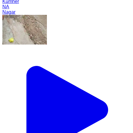
Kumher
NA
Nagar