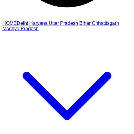
HOME
Delhi
Haryana
Uttar Pradesh
Bihar
Chhattisgarh
Madhya Pradesh