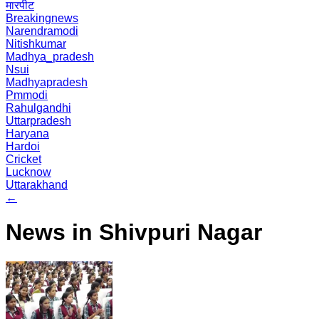
मारपीट
Breakingnews
Narendramodi
Nitishkumar
Madhya_pradesh
Nsui
Madhyapradesh
Pmmodi
Rahulgandhi
Uttarpradesh
Haryana
Hardoi
Cricket
Lucknow
Uttarakhand
←
News in Shivpuri Nagar