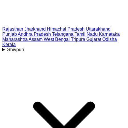
Rajasthan
Jharkhand
Himachal Pradesh
Uttarakhand
Punjab
Andhra Pradesh
Telangana
Tamil Nadu
Karnataka
Maharashtra
Assam
West Bengal
Tripura
Gujarat
Odisha
Kerala
Shivpuri