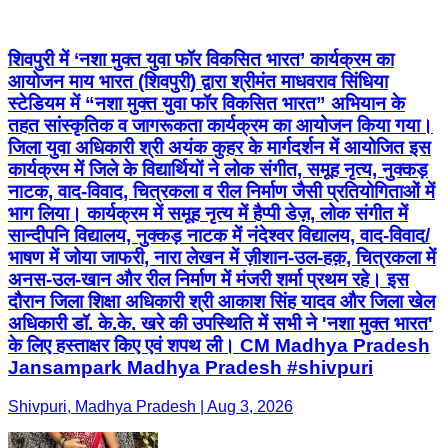
शिवपुरी में ‘नशा मुक्त युवा फॉर विकसित भारत’ कार्यक्रम का
आयोजन माय भारत (शिवपुरी) द्वारा श्रीमंत माधवराव सिंधिया
स्टेडियम में “नशा मुक्त युवा फॉर विकसित भारत” अभियान के
तहत सांस्कृतिक व जागरूकता कार्यक्रम का आयोजन किया गया।
जिला युवा अधिकारी श्री अयंक कुहर के मार्गदर्शन में आयोजित इस
कार्यक्रम में जिले के विद्यार्थियों ने लोक संगीत, समूह नृत्य, नुक्कड़
नाटक, वाद-विवाद, चित्रकला व रील निर्माण जैसी प्रतियोगिताओं में
भाग लिया। कार्यक्रम में समूह नृत्य में हैप्पी डेज़, लोक संगीत में
सान्दीपनि विद्यालय, नुक्कड़ नाटक में नंदेश्वर विद्यालय, वाद-विवाद/
भाषण में जोया जाफरी, नारा लेखन में ज़ीशान-उल-हक़, चित्रकला में
अनस-उल-खान और रील निर्माण में मंजरी शर्मा प्रथम रहे। इस
दौरान जिला शिक्षा अधिकारी श्री आकाश सिंह यादव और जिला खेल
अधिकारी डॉ. के.के. खरे की उपस्थिति में सभी ने 'नशा मुक्त भारत'
के लिए हस्ताक्षर किए एवं शपथ ली। CM Madhya Pradesh
Jansampark Madhya Pradesh #shivpuri
Shivpuri, Madhya Pradesh | Aug 3, 2026