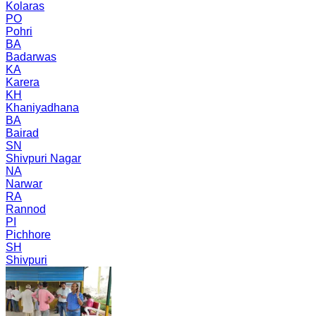
Kolaras
PO
Pohri
BA
Badarwas
KA
Karera
KH
Khaniyadhana
BA
Bairad
SN
Shivpuri Nagar
NA
Narwar
RA
Rannod
PI
Pichhore
SH
Shivpuri