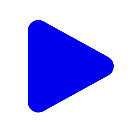
मेरी विनती यही है राधा रानी, कृपा बरसाए रखना🙏 #shivpuri
#viral #followers #reels #followforfollowback
#video #trendingreels
Shivpuri Nagar, Shivpuri | Jul 29, 2026