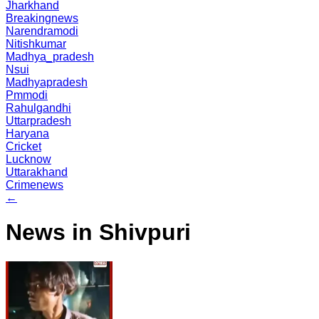
Jharkhand
Breakingnews
Narendramodi
Nitishkumar
Madhya_pradesh
Nsui
Madhyapradesh
Pmmodi
Rahulgandhi
Uttarpradesh
Haryana
Cricket
Lucknow
Uttarakhand
Crimenews
←
News in Shivpuri