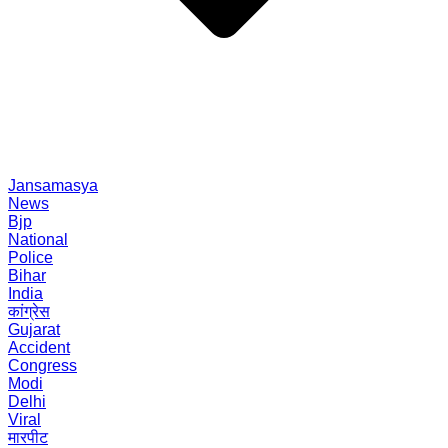
Jansamasya
News
Bjp
National
Police
Bihar
India
कांग्रेस
Gujarat
Accident
Congress
Modi
Delhi
Viral
मारपीट