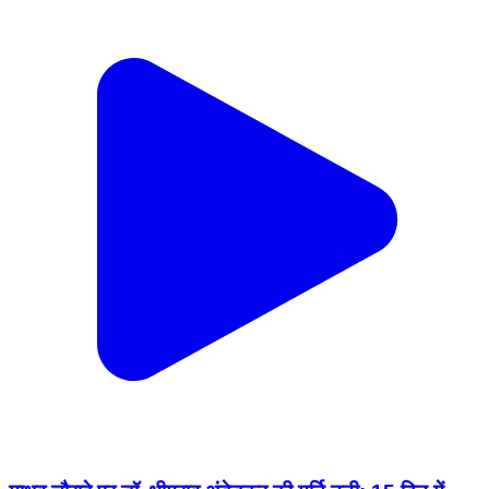
माधव चौराहे पर डॉ. भीमराव अंबेडकर की मूर्ति टूटी: 15 दिन में
सुधार नहीं हुआ तो कलेक्ट्रेट पर ताला डालने की चेतावनी || SH...
Shivpuri, Shivpuri | Feb 19, 2026