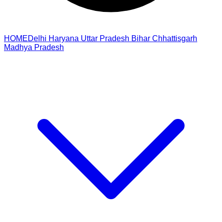
HOME
Delhi
Haryana
Uttar Pradesh
Bihar
Chhattisgarh
Madhya Pradesh