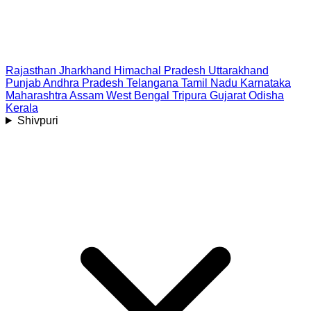
Rajasthan
Jharkhand
Himachal Pradesh
Uttarakhand
Punjab
Andhra Pradesh
Telangana
Tamil Nadu
Karnataka
Maharashtra
Assam
West Bengal
Tripura
Gujarat
Odisha
Kerala
Shivpuri