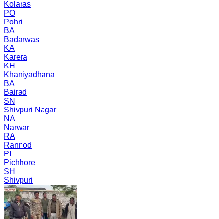
Kolaras
PO
Pohri
BA
Badarwas
KA
Karera
KH
Khaniyadhana
BA
Bairad
SN
Shivpuri Nagar
NA
Narwar
RA
Rannod
PI
Pichhore
SH
Shivpuri