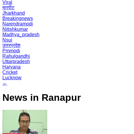
Viral
मारपीट
Jharkhand
Breakingnews
Narendramodi
Nitishkumar
Madhya_pradesh
Nsui
उत्तरप्रदेश
Pmmodi
Rahulgandhi
Uttarpradesh
Haryana
Cricket
Lucknow
←
News in Ranapur