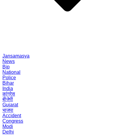
Jansamasya
News
Bjp
National
Police
Bihar
India
कांग्रेस
बीजेपी
Gujarat
भाजपा
Accident
Congress
Modi
Delhi