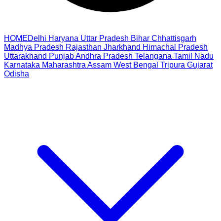
HOME
Delhi
Haryana
Uttar Pradesh
Bihar
Chhattisgarh
Madhya Pradesh
Rajasthan
Jharkhand
Himachal Pradesh
Uttarakhand
Punjab
Andhra Pradesh
Telangana
Tamil Nadu
Karnataka
Maharashtra
Assam
West Bengal
Tripura
Gujarat
Odisha