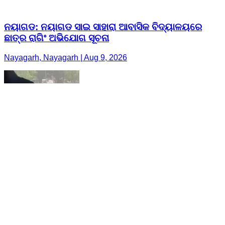
ନୟାଗଡ: ନୟାଗଡ ସାଇ ସାହାରା ଆବାସିକ ବିଦ୍ୟାଳୟରେ
ଛାତ୍ର ରାଗିଂ ଅଭିଯୋଗ ସୂଚନା
Nayagarh, Nayagarh | Aug 9, 2026