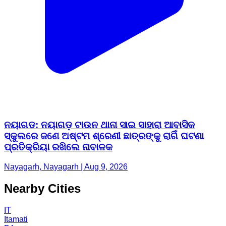
ନୟାଗଡ: ନୟାଗଡ଼ ଟାଉନ ଥାନା ସାଇ ସାହାରା ଆବାସିକ
ସ୍କୁଲରେ ଜଣେ ଅଷ୍ଟମ ଶ୍ରେଣୀ ଛାତ୍ରଙ୍କୁ ରାଗିଁ ଘଟଣା
ପ୍ରତିକ୍ରିୟା ରଖିଲେ ନାବାଳକ
Nayagarh, Nayagarh | Aug 9, 2026
Nearby Cities
IT
Itamati