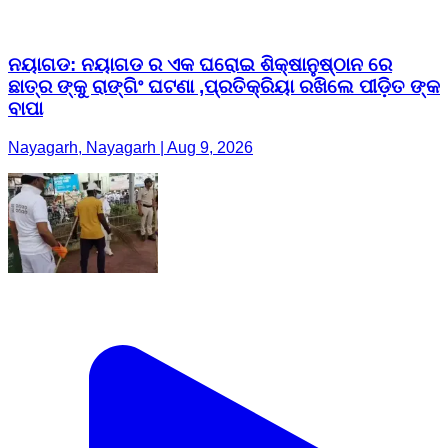
ନୟାଗଡ: ନୟାଗଡ ର ଏକ ଘରୋଇ ଶିକ୍ଷାନୁଷ୍ଠାନ ରେ
ଛାତ୍ର ଙ୍କୁ ରାଙ୍ଗିଂ ଘଟଣା ,ପ୍ରତିକ୍ରିୟା ରଖିଲେ ପୀଡ଼ିତ ଙ୍କ
ବାପା
Nayagarh, Nayagarh | Aug 9, 2026