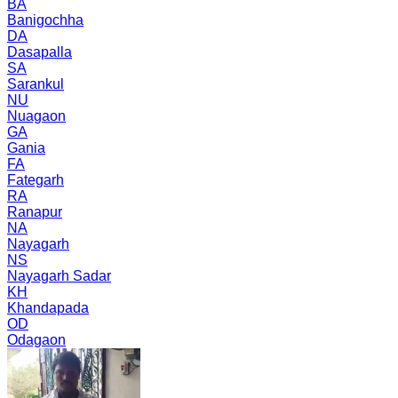
BA
Banigochha
DA
Dasapalla
SA
Sarankul
NU
Nuagaon
GA
Gania
FA
Fategarh
RA
Ranapur
NA
Nayagarh
NS
Nayagarh Sadar
KH
Khandapada
OD
Odagaon