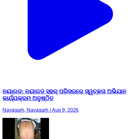
ନୟାଗଡ: ନୟାଗଡ ସହର୍ ପରିସରରେ ସ୍ୱଚ୍ଛତା ଅଭିଯାନ
କାର୍ଯ୍ୟକ୍ରମ ଅନୁଷ୍ଠିତ
Nayagarh, Nayagarh | Aug 9, 2026