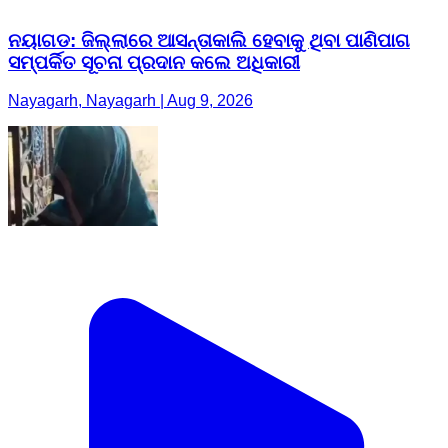
ନୟାଗଡ: ଜିଲ୍ଲାରେ ଆସନ୍ତାକାଲି ହେବାକୁ ଥିବା ପାଣିପାଗ
ସମ୍ପର୍କିତ ସୂଚନା ପ୍ରଦାନ କଲେ ଅଧିକାରୀ
Nayagarh, Nayagarh | Aug 9, 2026