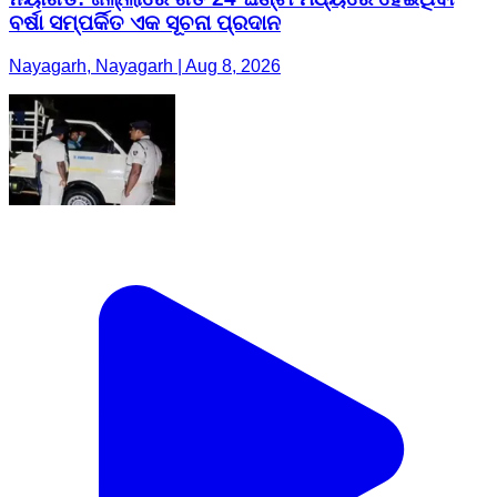
ବର୍ଷା ସମ୍ପର୍କିତ ଏକ ସୂଚନା ପ୍ରଦାନ
Nayagarh, Nayagarh | Aug 8, 2026