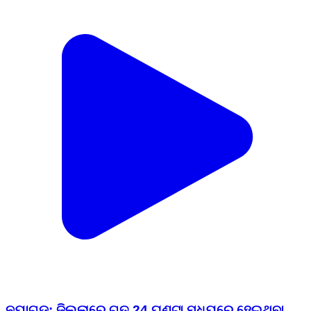
ନୟାଗଡ: ଜିଲ୍ଲାରେ ଗତ 24 ଘଣ୍ଟା ମଧ୍ୟରେ ହେଇଥିବା