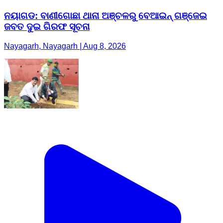
ନୟାଗଡ: ବାଣୀଗୋଛା ଥାନା ଅଞ୍ଚଳରୁ ବେଆଇନ୍ ଗଞ୍ଜେଇ
ଜବତ ଦୁଇ ଗିରଫ ସୂଚନା
Nayagarh, Nayagarh | Aug 8, 2026