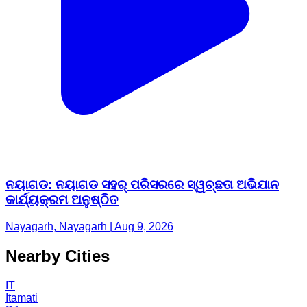
ନୟାଗଡ: ନୟାଗଡ ସହର୍ ପରିସରରେ ସ୍ୱଚ୍ଛତା ଅଭିଯାନ
କାର୍ଯ୍ୟକ୍ରମ ଅନୁଷ୍ଠିତ
Nayagarh, Nayagarh | Aug 9, 2026
Nearby Cities
IT
Itamati