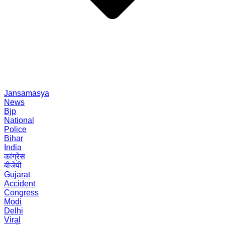
Jansamasya
News
Bjp
National
Police
Bihar
India
कांग्रेस
बीजेपी
Gujarat
Accident
Congress
Modi
Delhi
Viral