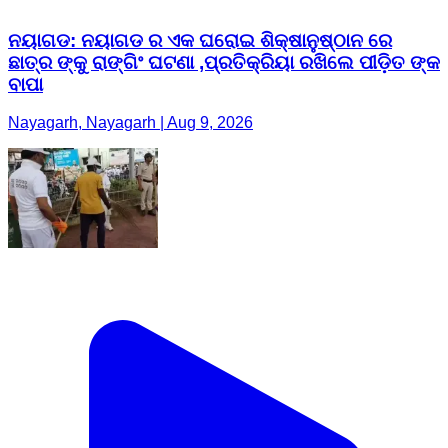
ନୟାଗଡ: ନୟାଗଡ ର ଏକ ଘରୋଇ ଶିକ୍ଷାନୁଷ୍ଠାନ ରେ
ଛାତ୍ର ଙ୍କୁ ରାଙ୍ଗିଂ ଘଟଣା ,ପ୍ରତିକ୍ରିୟା ରଖିଲେ ପୀଡ଼ିତ ଙ୍କ
ବାପା
Nayagarh, Nayagarh | Aug 9, 2026