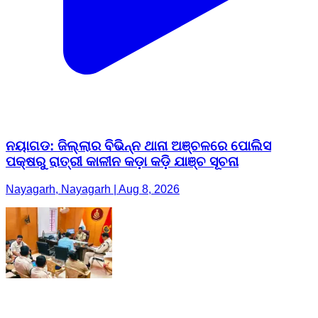
ନୟାଗଡ: ଜିଲ୍ଲାର ବିଭିନ୍ନ ଥାନା ଅଞ୍ଚଳରେ ପୋଲିସ
ପକ୍ଷରୁ ରାତ୍ରୀ କାଳୀନ କଡ଼ା କଡ଼ି ଯାଞ୍ଚ ସୂଚନା
Nayagarh, Nayagarh | Aug 8, 2026