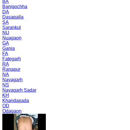
BA
Banigochha
DA
Dasapalla
SA
Sarankul
NU
Nuagaon
GA
Gania
FA
Fategarh
RA
Ranapur
NA
Nayagarh
NS
Nayagarh Sadar
KH
Khandapada
OD
Odagaon