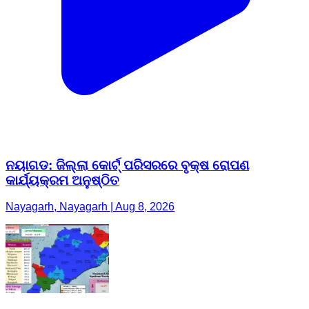
ନୟାଗଡ: ଜିଲ୍ଲା କୋର୍ଟ୍ ପରିସରରେ ବୃକ୍ଷ ରୋପଣ
କାର୍ଯ୍ୟକ୍ରମ ଅନୁଷ୍ଠିତ
Nayagarh, Nayagarh | Aug 8, 2026