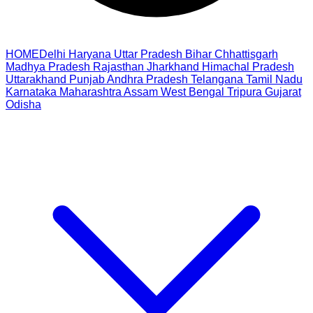
HOME
Delhi
Haryana
Uttar Pradesh
Bihar
Chhattisgarh
Madhya Pradesh
Rajasthan
Jharkhand
Himachal Pradesh
Uttarakhand
Punjab
Andhra Pradesh
Telangana
Tamil Nadu
Karnataka
Maharashtra
Assam
West Bengal
Tripura
Gujarat
Odisha