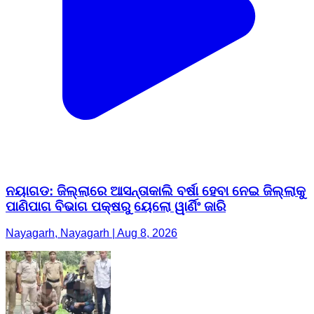
ନୟାଗଡ: ଜିଲ୍ଲାରେ ଆସନ୍ତାକାଲି ବର୍ଷା ହେବା ନେଇ ଜିଲ୍ଲାକୁ
ପାଣିପାଗ ବିଭାଗ ପକ୍ଷରୁ ୟେଲୋ ୱାର୍ଣିଂ ଜାରି
Nayagarh, Nayagarh | Aug 8, 2026