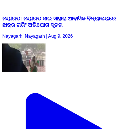
ନୟାଗଡ: ନୟାଗଡ ସାଇ ସାହାରା ଆବାସିକ ବିଦ୍ୟାଳୟରେ
ଛାତ୍ର ରାଗିଂ ଅଭିଯୋଗ ସୂଚନା
Nayagarh, Nayagarh | Aug 9, 2026