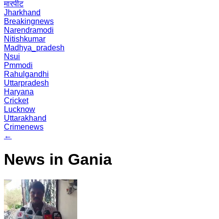
मारपीट
Jharkhand
Breakingnews
Narendramodi
Nitishkumar
Madhya_pradesh
Nsui
Pmmodi
Rahulgandhi
Uttarpradesh
Haryana
Cricket
Lucknow
Uttarakhand
Crimenews
←
News in Gania