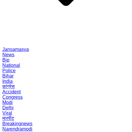
Jansamasya
News
Bjp
National
Police
Bihar
India
कांग्रेस
Accident
Congress
Modi
Delhi
Viral
मारपीट
Breakingnews
Narendramodi