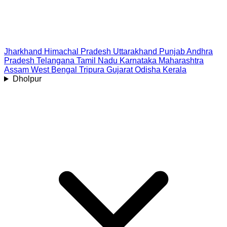
Jharkhand
Himachal Pradesh
Uttarakhand
Punjab
Andhra
Pradesh
Telangana
Tamil Nadu
Karnataka
Maharashtra
Assam
West Bengal
Tripura
Gujarat
Odisha
Kerala
Dholpur