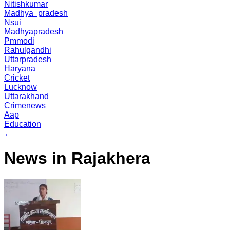
Nitishkumar
Madhya_pradesh
Nsui
Madhyapradesh
Pmmodi
Rahulgandhi
Uttarpradesh
Haryana
Cricket
Lucknow
Uttarakhand
Crimenews
Aap
Education
←
News in Rajakhera