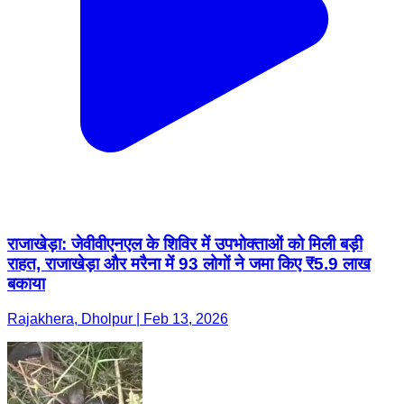
राजाखेड़ा: जेवीवीएनएल के शिविर में उपभोक्ताओं को मिली बड़ी
राहत, राजाखेड़ा और मरैना में 93 लोगों ने जमा किए ₹5.9 लाख
बकाया
Rajakhera, Dholpur | Feb 13, 2026