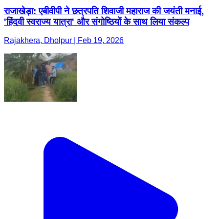
राजाखेड़ा: एबीवीपी ने छत्रपति शिवाजी महाराज की जयंती मनाई,
'हिंदवी स्वराज्य यात्रा' और संगोष्ठियों के साथ लिया संकल्प
Rajakhera, Dholpur | Feb 19, 2026