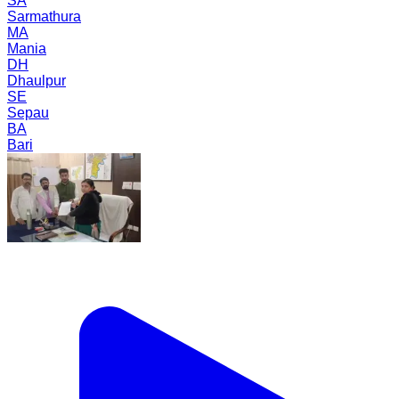
SA
Sarmathura
MA
Mania
DH
Dhaulpur
SE
Sepau
BA
Bari