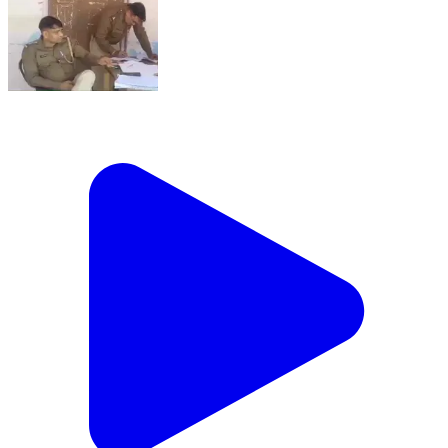
राजाखेड़ा: राजाखेड़ा पुलिस ने ऑपरेशन सिकंजा के तहत कार्रवाई