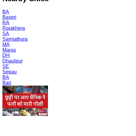
BA
Baseri
RA
Rajakhera
SA
Sarmathura
MA
Mania
DH
Dhaulpur
SE
Sepau
BA
Bari