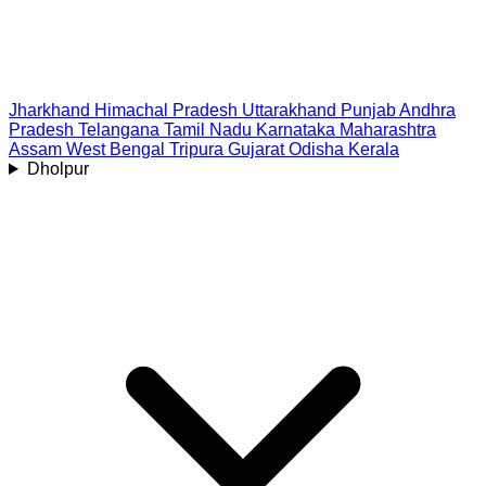
Jharkhand
Himachal Pradesh
Uttarakhand
Punjab
Andhra
Pradesh
Telangana
Tamil Nadu
Karnataka
Maharashtra
Assam
West Bengal
Tripura
Gujarat
Odisha
Kerala
Dholpur