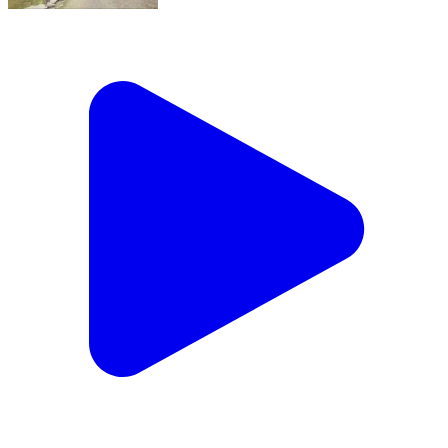
डिप्लोमा पॉलिटेक्निक में सीधे प्रवेश 6 अगस्त से प्रारंभ।
#BreakingNews #newsfeed #DholpurNews
#AdmissionsOpen #college @top fans Dholpur
SP District Collector & Magistrate - Dholpur