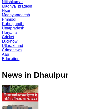
Nitishkumar
Madhya_pradesh
Nsui
Madhyapradesh
Pmmodi
Rahulgandhi
Uttarpradesh
Haryana
Cricket
Lucknow
Uttarakhand
Crimenews
Aap
Education
←
News in Dhaulpur