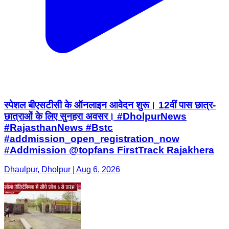
स्पेशल बीएसटीसी के ऑनलाइन आवेदन शुरू। 12वीं पास छात्र-
छात्राओं के लिए सुनहरा अवसर। #DholpurNews
#RajasthanNews #Bstc
#addmission_open_registration_now
#Addmission @topfans FirstTrack Rajakhera
Dhaulpur, Dholpur | Aug 6, 2026