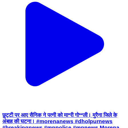
छुट्टी पर आए सैनिक ने पत्नी को मा*री गो**ली। मुरैना जिले के
अंबाह की घटना। #morenanews #dholpurnews
#breakingnews #mppolice #mpnews Morena