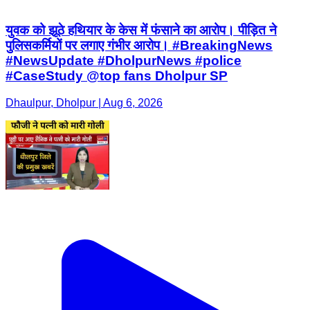
युवक को झूठे हथियार के केस में फंसाने का आरोप। पीड़ित ने
पुलिसकर्मियों पर लगाए गंभीर आरोप। #BreakingNews
#NewsUpdate #DholpurNews #police
#CaseStudy @top fans Dholpur SP
Dhaulpur, Dholpur | Aug 6, 2026