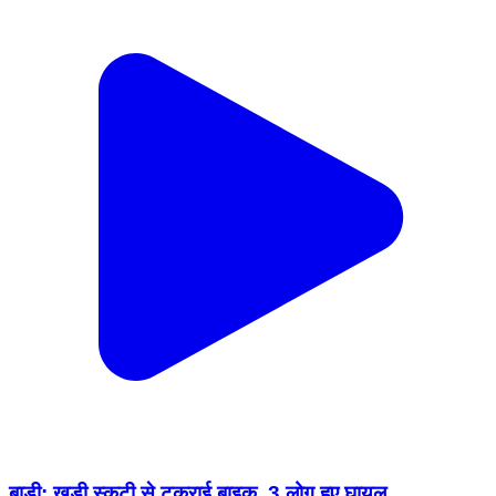
बाड़ी: खड़ी स्कूटी से टकराई बाइक, 3 लोग हुए घायल