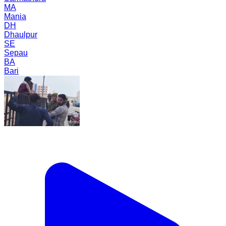
MA
Mania
DH
Dhaulpur
SE
Sepau
BA
Bari