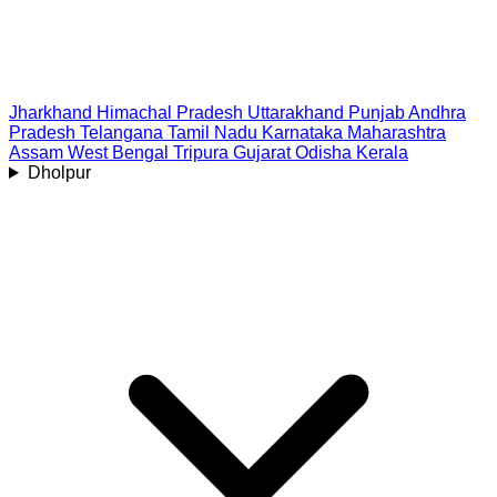
Jharkhand
Himachal Pradesh
Uttarakhand
Punjab
Andhra
Pradesh
Telangana
Tamil Nadu
Karnataka
Maharashtra
Assam
West Bengal
Tripura
Gujarat
Odisha
Kerala
Dholpur