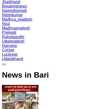
Jharkhand
Breakingnews
Narendramodi
Nitishkumar
Madhya_pradesh
Nsui
Madhyapradesh
Pmmodi
Rahulgandhi
Uttarpradesh
Haryana
Cricket
Lucknow
Uttarakhand
←
News in Bari