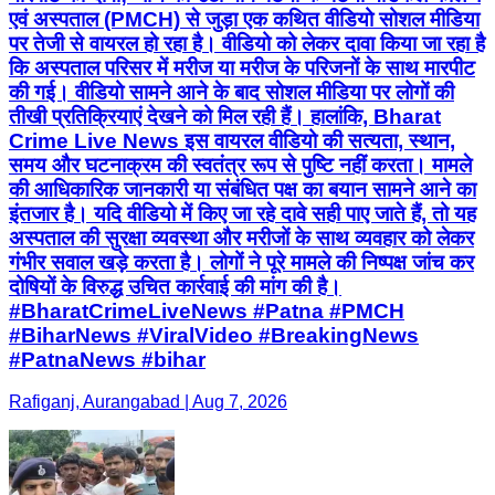
एवं अस्पताल (PMCH) से जुड़ा एक कथित वीडियो सोशल मीडिया
पर तेजी से वायरल हो रहा है। वीडियो को लेकर दावा किया जा रहा है
कि अस्पताल परिसर में मरीज या मरीज के परिजनों के साथ मारपीट
की गई। वीडियो सामने आने के बाद सोशल मीडिया पर लोगों की
तीखी प्रतिक्रियाएं देखने को मिल रही हैं। हालांकि, Bharat
Crime Live News इस वायरल वीडियो की सत्यता, स्थान,
समय और घटनाक्रम की स्वतंत्र रूप से पुष्टि नहीं करता। मामले
की आधिकारिक जानकारी या संबंधित पक्ष का बयान सामने आने का
इंतजार है। यदि वीडियो में किए जा रहे दावे सही पाए जाते हैं, तो यह
अस्पताल की सुरक्षा व्यवस्था और मरीजों के साथ व्यवहार को लेकर
गंभीर सवाल खड़े करता है। लोगों ने पूरे मामले की निष्पक्ष जांच कर
दोषियों के विरुद्ध उचित कार्रवाई की मांग की है।
#BharatCrimeLiveNews #Patna #PMCH
#BiharNews #ViralVideo #BreakingNews
#PatnaNews #bihar
Rafiganj, Aurangabad | Aug 7, 2026