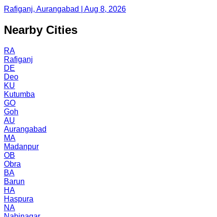
Rafiganj, Aurangabad | Aug 8, 2026
Nearby Cities
RA
Rafiganj
DE
Deo
KU
Kutumba
GO
Goh
AU
Aurangabad
MA
Madanpur
OB
Obra
BA
Barun
HA
Haspura
NA
Nabinagar