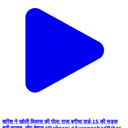
बारिश ने खोली विकास की पोल! राजा बगीचा वार्ड-15 की सड़क
बनी तालाब, लोग बेहाल #Rafiganj #AurangabadBihar
#RajaBagicha #Ward15 #Waterlogging
#RainNews #CivicIssues #BiharNews
#BharatCrimeLiveNews #BreakingNews
#GroundReport #LocalNews #नगर_पंचायत
#जलजमाव #रफीगंज #औरंगाबाद #बिहार