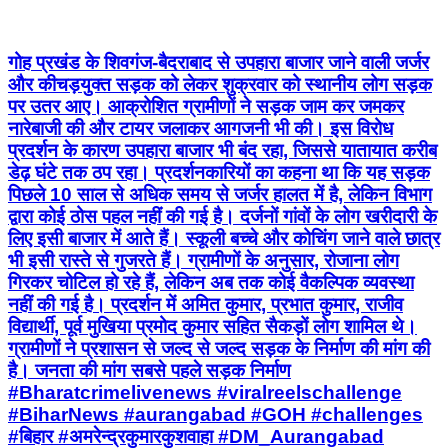
गोह प्रखंड के शिवगंज-बैदराबाद से उपहारा बाजार जाने वाली जर्जर
और कीचड़युक्त सड़क को लेकर शुक्रवार को स्थानीय लोग सड़क
पर उतर आए। आक्रोशित ग्रामीणों ने सड़क जाम कर जमकर
नारेबाजी की और टायर जलाकर आगजनी भी की। इस विरोध
प्रदर्शन के कारण उपहारा बाजार भी बंद रहा, जिससे यातायात करीब
डेढ़ घंटे तक ठप रहा। प्रदर्शनकारियों का कहना था कि यह सड़क
पिछले 10 साल से अधिक समय से जर्जर हालत में है, लेकिन विभाग
द्वारा कोई ठोस पहल नहीं की गई है। दर्जनों गांवों के लोग खरीदारी के
लिए इसी बाजार में आते हैं। स्कूली बच्चे और कोचिंग जाने वाले छात्र
भी इसी रास्ते से गुजरते हैं। ग्रामीणों के अनुसार, रोजाना लोग
गिरकर चोटिल हो रहे हैं, लेकिन अब तक कोई वैकल्पिक व्यवस्था
नहीं की गई है। प्रदर्शन में अमित कुमार, प्रभात कुमार, राजीव
विद्यार्थी, पूर्व मुखिया प्रमोद कुमार सहित सैकड़ों लोग शामिल थे।
ग्रामीणों ने प्रशासन से जल्द से जल्द सड़क के निर्माण की मांग की
है। जनता की मांग सबसे पहले सड़क निर्माण
#Bharatcrimelivenews #viralreelschallenge
#BiharNews #aurangabad #GOH #challenges
#बिहार #अमरेन्द्रकुमारकुशवाहा #DM_Aurangabad