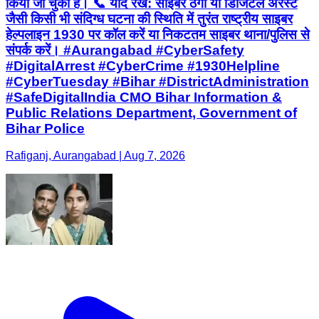
किया जा चुका है। 📞 याद रखें: साइबर ठगी या डिजिटल अरेस्ट
जैसी किसी भी संदिग्ध घटना की स्थिति में तुरंत राष्ट्रीय साइबर
हेल्पलाइन 1930 पर कॉल करें या निकटतम साइबर थाना/पुलिस से
संपर्क करें। #Aurangabad #CyberSafety
#DigitalArrest #CyberCrime #1930Helpline
#CyberTuesday #Bihar #DistrictAdministration
#SafeDigitalIndia CMO Bihar Information &
Public Relations Department, Government of
Bihar Police
Rafiganj, Aurangabad | Aug 7, 2026