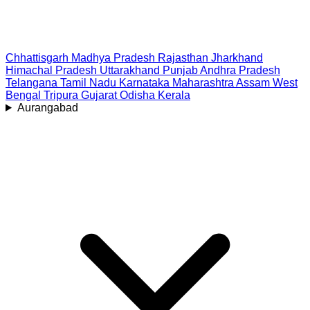
Chhattisgarh
Madhya Pradesh
Rajasthan
Jharkhand
Himachal Pradesh
Uttarakhand
Punjab
Andhra Pradesh
Telangana
Tamil Nadu
Karnataka
Maharashtra
Assam
West
Bengal
Tripura
Gujarat
Odisha
Kerala
Aurangabad