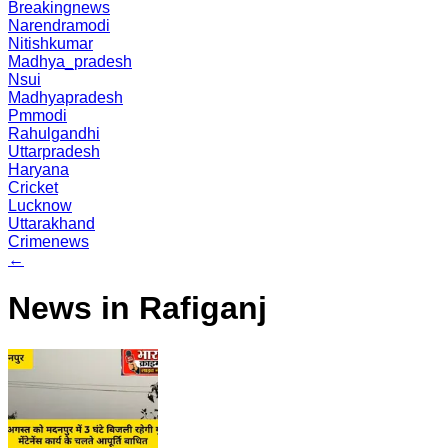
Breakingnews
Narendramodi
Nitishkumar
Madhya_pradesh
Nsui
Madhyapradesh
Pmmodi
Rahulgandhi
Uttarpradesh
Haryana
Cricket
Lucknow
Uttarakhand
Crimenews
←
News in Rafiganj