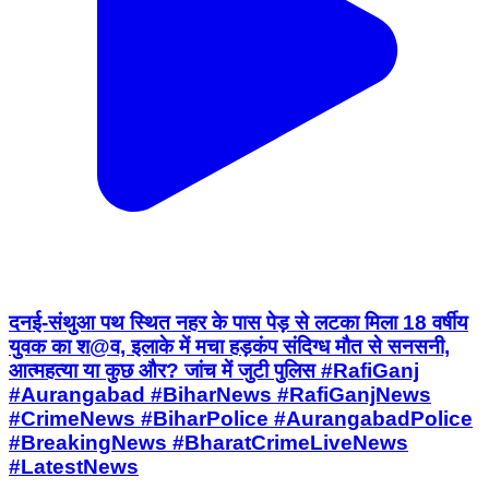
दनई-संथुआ पथ स्थित नहर के पास पेड़ से लटका मिला 18 वर्षीय
युवक का श@व, इलाके में मचा हड़कंप संदिग्ध मौत से सनसनी,
आत्महत्या या कुछ और? जांच में जुटी पुलिस #RafiGanj
#Aurangabad #BiharNews #RafiGanjNews
#CrimeNews #BiharPolice #AurangabadPolice
#BreakingNews #BharatCrimeLiveNews
#LatestNews