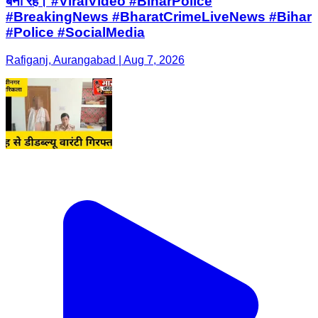
बना रहे। #ViralVideo #BiharPolice
#BreakingNews #BharatCrimeLiveNews #Bihar
#Police #SocialMedia
Rafiganj, Aurangabad | Aug 7, 2026