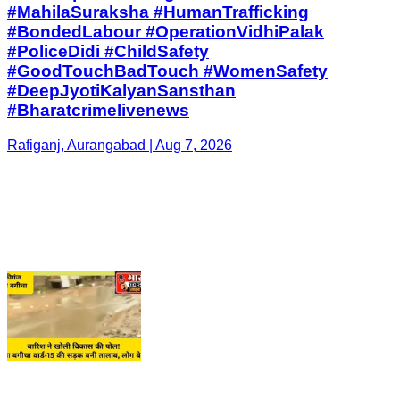
#MahilaSuraksha #HumanTrafficking
#BondedLabour #OperationVidhiPalak
#PoliceDidi #ChildSafety
#GoodTouchBadTouch #WomenSafety
#DeepJyotiKalyanSansthan
#Bharatcrimelivenews
Rafiganj, Aurangabad | Aug 7, 2026