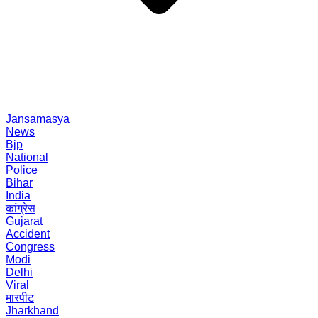
Jansamasya
News
Bjp
National
Police
Bihar
India
कांग्रेस
Gujarat
Accident
Congress
Modi
Delhi
Viral
मारपीट
Jharkhand