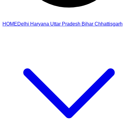
HOME
Delhi
Haryana
Uttar Pradesh
Bihar
Chhattisgarh