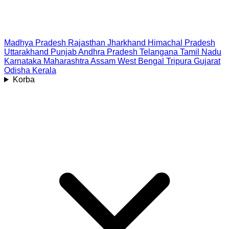
Madhya Pradesh
Rajasthan
Jharkhand
Himachal Pradesh
Uttarakhand
Punjab
Andhra Pradesh
Telangana
Tamil Nadu
Karnataka
Maharashtra
Assam
West Bengal
Tripura
Gujarat
Odisha
Kerala
Korba