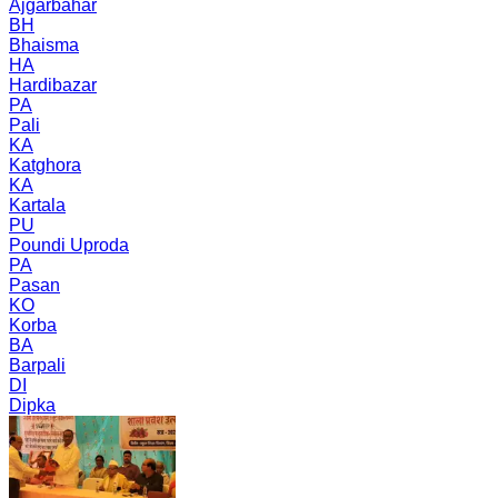
Ajgarbahar
BH
Bhaisma
HA
Hardibazar
PA
Pali
KA
Katghora
KA
Kartala
PU
Poundi Uproda
PA
Pasan
KO
Korba
BA
Barpali
DI
Dipka