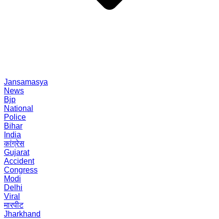
Jansamasya
News
Bjp
National
Police
Bihar
India
कांग्रेस
Gujarat
Accident
Congress
Modi
Delhi
Viral
मारपीट
Jharkhand