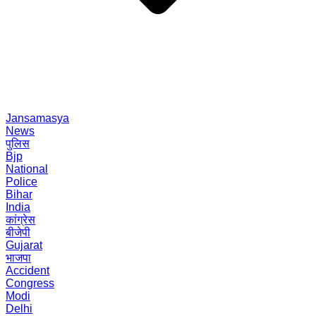
Jansamasya
News
पुलिस
Bjp
National
Police
Bihar
India
कांग्रेस
बीजेपी
Gujarat
भाजपा
Accident
Congress
Modi
Delhi