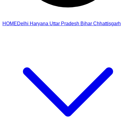
HOME
Delhi
Haryana
Uttar Pradesh
Bihar
Chhattisgarh