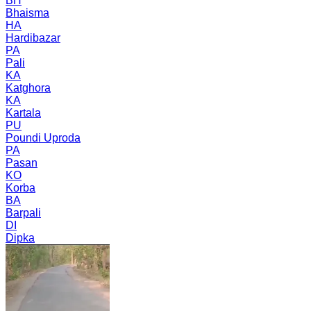
BH
Bhaisma
HA
Hardibazar
PA
Pali
KA
Katghora
KA
Kartala
PU
Poundi Uproda
PA
Pasan
KO
Korba
BA
Barpali
DI
Dipka