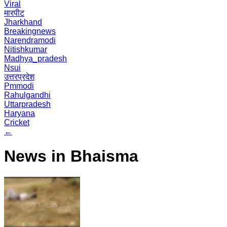
Viral
मारपीट
Jharkhand
Breakingnews
Narendramodi
Nitishkumar
Madhya_pradesh
Nsui
उत्तरप्रदेश
Pmmodi
Rahulgandhi
Uttarpradesh
Haryana
Cricket
←
News in Bhaisma