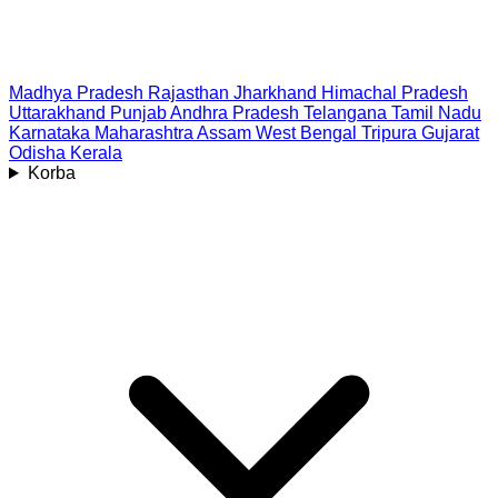
Madhya Pradesh
Rajasthan
Jharkhand
Himachal Pradesh
Uttarakhand
Punjab
Andhra Pradesh
Telangana
Tamil Nadu
Karnataka
Maharashtra
Assam
West Bengal
Tripura
Gujarat
Odisha
Kerala
Korba