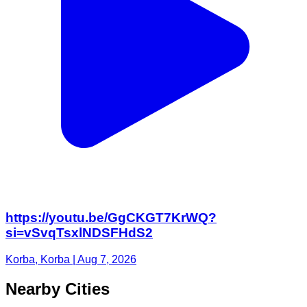
https://youtu.be/GgCKGT7KrWQ?
si=vSvqTsxlNDSFHdS2
Korba, Korba | Aug 7, 2026
Nearby Cities