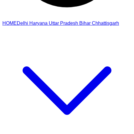
HOME
Delhi
Haryana
Uttar Pradesh
Bihar
Chhattisgarh