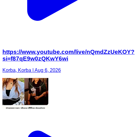
https://www.youtube.com/live/nQmdZzUeKOY?
si=f87qE9w0zQKwY6wi
Korba, Korba | Aug 6, 2026