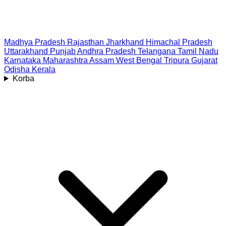
Madhya Pradesh
Rajasthan
Jharkhand
Himachal Pradesh
Uttarakhand
Punjab
Andhra Pradesh
Telangana
Tamil Nadu
Karnataka
Maharashtra
Assam
West Bengal
Tripura
Gujarat
Odisha
Kerala
Korba