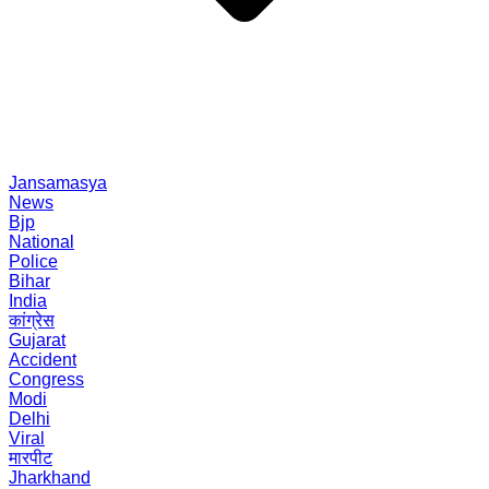
Jansamasya
News
Bjp
National
Police
Bihar
India
कांग्रेस
Gujarat
Accident
Congress
Modi
Delhi
Viral
मारपीट
Jharkhand