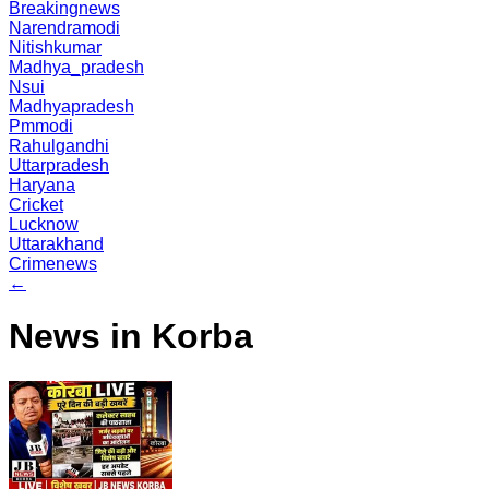
Breakingnews
Narendramodi
Nitishkumar
Madhya_pradesh
Nsui
Madhyapradesh
Pmmodi
Rahulgandhi
Uttarpradesh
Haryana
Cricket
Lucknow
Uttarakhand
Crimenews
←
News in Korba