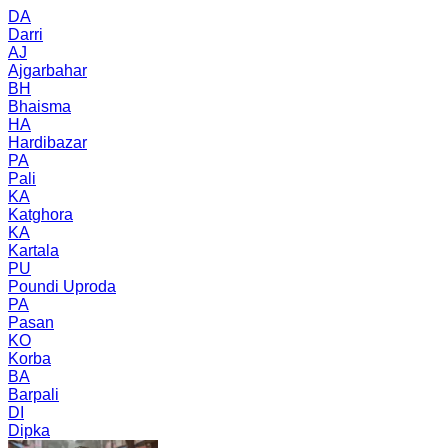
DA
Darri
AJ
Ajgarbahar
BH
Bhaisma
HA
Hardibazar
PA
Pali
KA
Katghora
KA
Kartala
PU
Poundi Uproda
PA
Pasan
KO
Korba
BA
Barpali
DI
Dipka