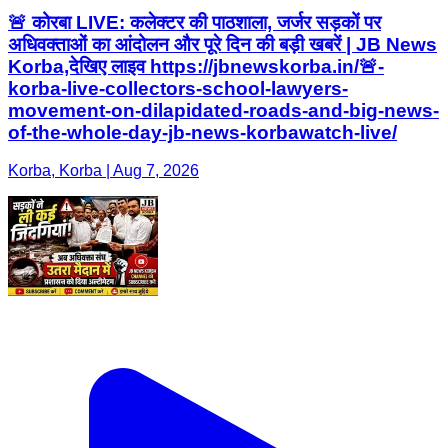
🚨 कोरबा LIVE: कलेक्टर की पाठशाला, जर्जर सड़कों पर
अधिवक्ताओं का आंदोलन और पूरे दिन की बड़ी खबरें | JB News
Korba,देखिए लाइव https://jbnewskorba.in/🚨-
korba-live-collectors-school-lawyers-
movement-on-dilapidated-roads-and-big-news-
of-the-whole-day-jb-news-korbawatch-live/
Korba, Korba | Aug 7, 2026