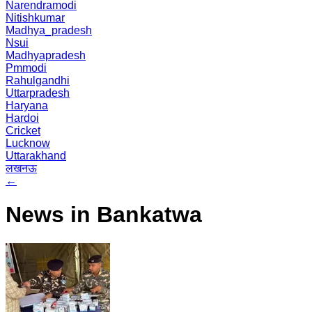
Narendramodi
Nitishkumar
Madhya_pradesh
Nsui
Madhyapradesh
Pmmodi
Rahulgandhi
Uttarpradesh
Haryana
Hardoi
Cricket
Lucknow
Uttarakhand
लखनऊ
←
News in Bankatwa