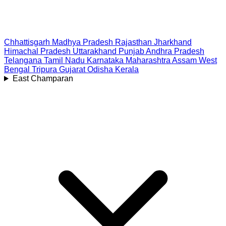
Chhattisgarh
Madhya Pradesh
Rajasthan
Jharkhand
Himachal Pradesh
Uttarakhand
Punjab
Andhra Pradesh
Telangana
Tamil Nadu
Karnataka
Maharashtra
Assam
West
Bengal
Tripura
Gujarat
Odisha
Kerala
East Champaran