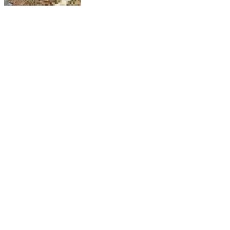
बनकटवा: जयमूर्तिनगर रेलवे स्टेशन के पास रेलवे ट्रैक किनारे से
अज्ञात व्यक्ति का शव बरामद, जांच में जुटी पुलिस
Bankatwa, East Champaran | Jan 21, 2026