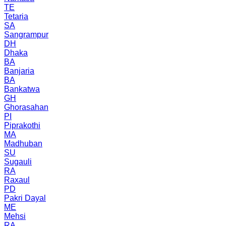
TE
Tetaria
SA
Sangrampur
DH
Dhaka
BA
Banjaria
BA
Bankatwa
GH
Ghorasahan
PI
Piprakothi
MA
Madhuban
SU
Sugauli
RA
Raxaul
PD
Pakri Dayal
ME
Mehsi
RA