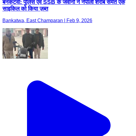
बनकटवा: पुलिस एवं SSB के जवानों ने नेपाली शराब समेत एक
साइकिल को किया ज़ब्त
Bankatwa, East Champaran | Feb 9, 2026