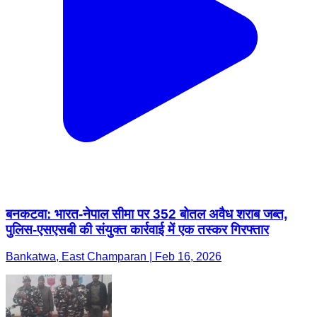
बनकटवा: भारत-नेपाल सीमा पर 352 बोतल अवैध शराब जब्त,
पुलिस-एसएसबी की संयुक्त कार्रवाई में एक तस्कर गिरफ्तार
Bankatwa, East Champaran | Feb 16, 2026