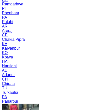
Ramgarhwa
PH
Phenhara
PA
Patahi
AR
Areraj
CP
Chakia Pipra
KA
Kalyanpur
KO
Kotwa
HA
Harsidhi
AD
Adapur
CH
Chiraia
TU
Turkaulia
PA
Paharpur