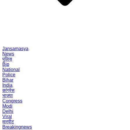
Jansamasya
News
पुलिस
Bjp
National
Police
Bihar
India
कांग्रेस
भाजपा
Congress
Modi
Delhi
Viral
मारपीट
Breakingnews