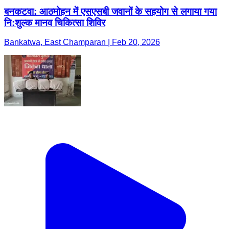
बनकटवा: आठमोहन में एसएसबी जवानों के सहयोग से लगाया गया
नि:शुल्क मानव चिकित्सा शिविर
Bankatwa, East Champaran | Feb 20, 2026