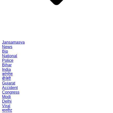
Jansamasya
News
Bjp
National
Police
Bihar
India
कांग्रेस
बीजेपी
Gujarat
Accident
Congress
Modi
Delhi
Viral
मारपीट