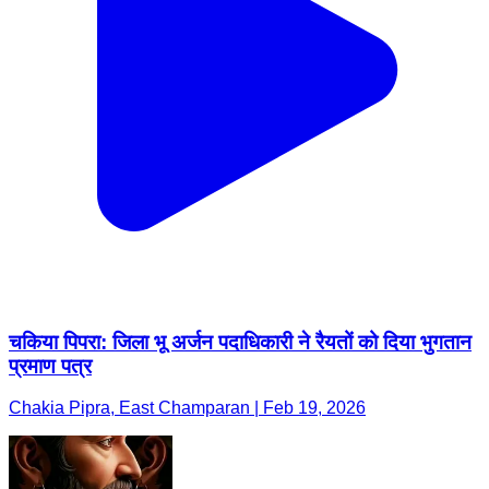
चकिया पिपरा: जिला भू अर्जन पदाधिकारी ने रैयतों को दिया भुगतान
प्रमाण पत्र
Chakia Pipra, East Champaran | Feb 19, 2026