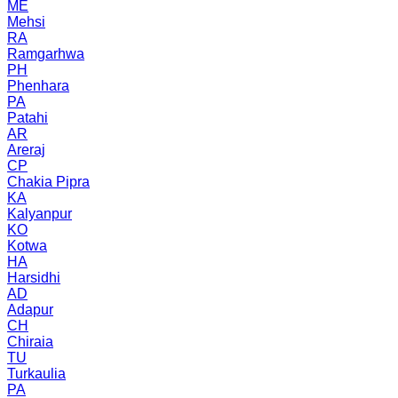
ME
Mehsi
RA
Ramgarhwa
PH
Phenhara
PA
Patahi
AR
Areraj
CP
Chakia Pipra
KA
Kalyanpur
KO
Kotwa
HA
Harsidhi
AD
Adapur
CH
Chiraia
TU
Turkaulia
PA