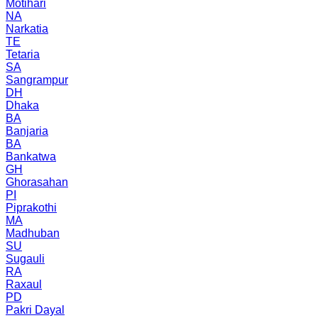
Motihari
NA
Narkatia
TE
Tetaria
SA
Sangrampur
DH
Dhaka
BA
Banjaria
BA
Bankatwa
GH
Ghorasahan
PI
Piprakothi
MA
Madhuban
SU
Sugauli
RA
Raxaul
PD
Pakri Dayal