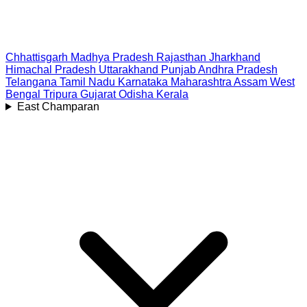
Chhattisgarh
Madhya Pradesh
Rajasthan
Jharkhand
Himachal Pradesh
Uttarakhand
Punjab
Andhra Pradesh
Telangana
Tamil Nadu
Karnataka
Maharashtra
Assam
West
Bengal
Tripura
Gujarat
Odisha
Kerala
East Champaran