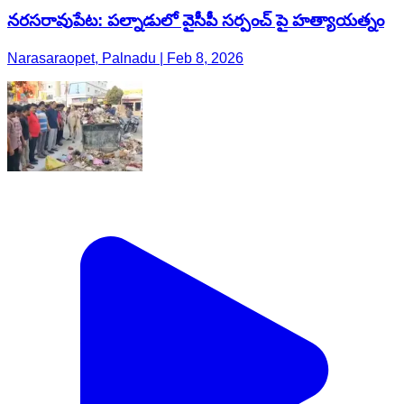
నరసరావుపేట: పల్నాడులో వైసీపీ సర్పంచ్ పై హత్యాయత్నం
Narasaraopet, Palnadu | Feb 8, 2026