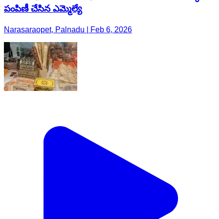
పంపిణీ చేసిన ఎమ్మెల్యే
Narasaraopet, Palnadu | Feb 6, 2026