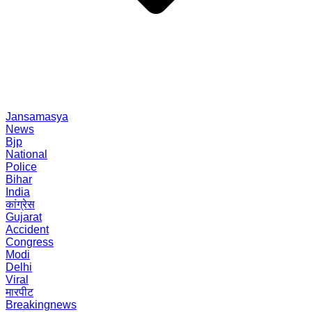
Jansamasya
News
Bjp
National
Police
Bihar
India
कांग्रेस
Gujarat
Accident
Congress
Modi
Delhi
Viral
मारपीट
Breakingnews