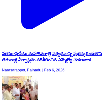
నరసరావుపేట: మహాశివరాత్రి పర్వదినాన్ని పురస్కరించుకొని
తిరునాళ్ల ఏర్పాట్లను పరిశీలించిన ఎమ్మెల్యే చదలవాడ
Narasaraopet, Palnadu | Feb 6, 2026