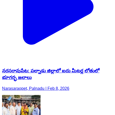
నరసరావుపేట: పల్నాడు జిల్లాలో ఐదు మీటర్ల లోతులో
భూగర్భ జలాలు
Narasaraopet, Palnadu | Feb 8, 2026