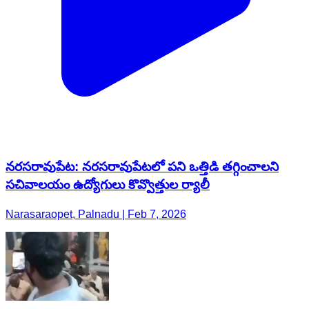
నరసరావుపేట: నరసరావుపేటలో పని ఒత్తిడి తగ్గించాలని
సచివాలయం ఉద్యోగులు కొవ్వొత్తుల ర్యాలీ
Narasaraopet, Palnadu | Feb 7, 2026