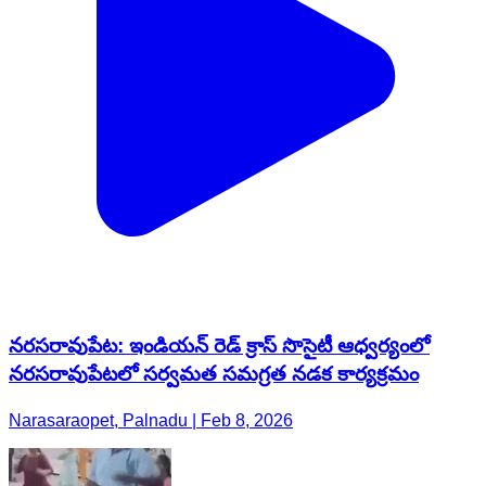
నరసరావుపేట: ఇండియన్ రెడ్ క్రాస్ సొసైటీ ఆధ్వర్యంలో
నరసరావుపేటలో సర్వమత సమగ్రత నడక కార్యక్రమం
Narasaraopet, Palnadu | Feb 8, 2026