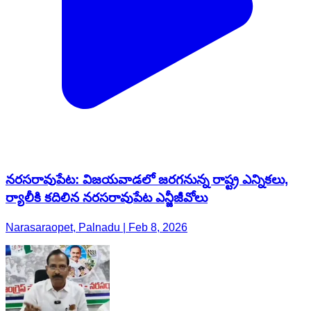
నరసరావుపేట: విజయవాడలో జరగనున్న రాష్ట్ర ఎన్నికలు,
ర్యాలీకి కదిలిన నరసరావుపేట ఎన్జీజీవోలు
Narasaraopet, Palnadu | Feb 8, 2026