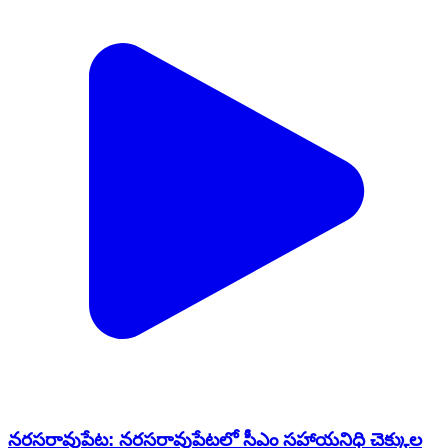
నరసరావుపేట: నరసరావుపేటలో సీఎం సహాయనిధి చెక్కుల