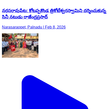
నరసరావుపేట: కోటప్పకొండ త్రికోటేశ్వరస్వామిని దర్శించుకున్న
సినీ నటుడు రాజేంద్రప్రసాద్
Narasaraopet, Palnadu | Feb 8, 2026