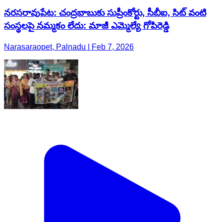
నరసరావుపేట: చంద్రబాబుకు సుప్రీంకోర్టు, సీబీఐ, సిట్ వంటి
సంస్థలపై నమ్మకం లేదు: మాజీ ఎమ్మెల్యే గోపిరెడ్డి
Narasaraopet, Palnadu | Feb 7, 2026