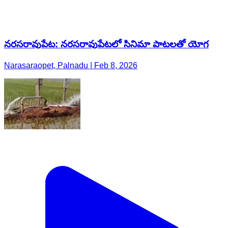
నరసరావుపేట: నరసరావుపేటలో సినిమా పాటలతో యోగ
Narasaraopet, Palnadu | Feb 8, 2026