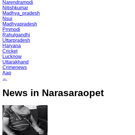
Narendramodi
Nitishkumar
Madhya_pradesh
Nsui
Madhyapradesh
Pmmodi
Rahulgandhi
Uttarpradesh
Haryana
Cricket
Lucknow
Uttarakhand
Crimenews
Aap
←
News in Narasaraopet