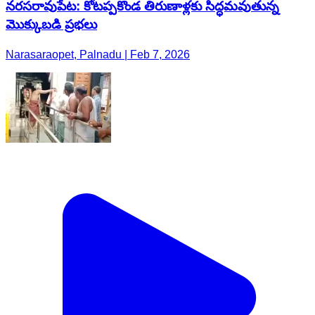
నరసరావుపేట: కోటప్పకొండ తిరుణాళ్లకు సిద్ధమవుతున్న
మొక్కుబడి ప్రభలు
Narasaraopet, Palnadu | Feb 7, 2026