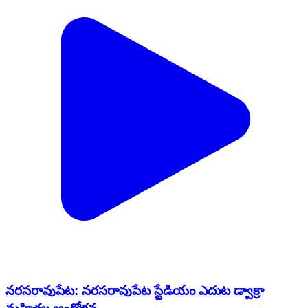
నరసరావుపేట: నరసరావుపేట స్టేడియం ఎదుట డ్వాక్రా