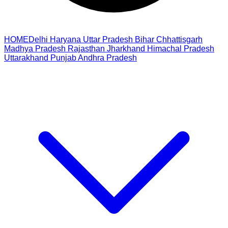
HOME
Delhi
Haryana
Uttar Pradesh
Bihar
Chhattisgarh
Madhya Pradesh
Rajasthan
Jharkhand
Himachal Pradesh
Uttarakhand
Punjab
Andhra Pradesh