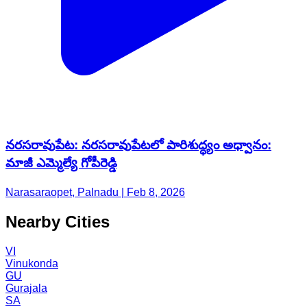
నరసరావుపేట: నరసరావుపేటలో పారిశుద్ధ్యం అధ్వానం:
మాజీ ఎమ్మెల్యే గోపీరెడ్డి
Narasaraopet, Palnadu | Feb 8, 2026
Nearby Cities
VI
Vinukonda
GU
Gurajala
SA