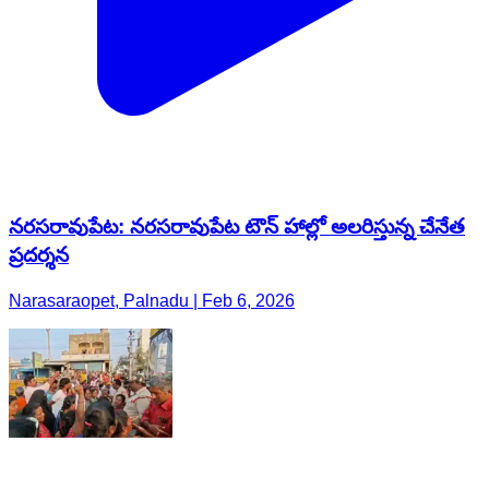
నరసరావుపేట: నరసరావుపేట టౌన్ హాల్లో అలరిస్తున్న చేనేత
ప్రదర్శన
Narasaraopet, Palnadu | Feb 6, 2026