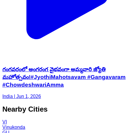
గంగవరంలో అంగరంగ వైభవంగా అమ్మవారి జ్యోతి
మహోత్సవం!#JyothiMahotsavam #Gangavaram
#ChowdeshwariAmma
India | Jun 1, 2026
Nearby Cities
VI
Vinukonda
GU