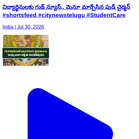
విద్యార్థినులకు గుడ్ న్యూస్.. మెనూ మార్చేసిన ఫుడ్ చైర్మన్
#shortsfeed #citynewstelugu #StudentCare
India | Jul 30, 2026