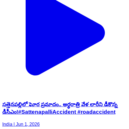
సత్తెనపల్లిలో ఘోర ప్రమాదం.. అర్థరాత్రి వేళ లారీని ఢీకొన్న
డీసీఎం!#SattenapalliAccident #roadaccident
India | Jun 1, 2026