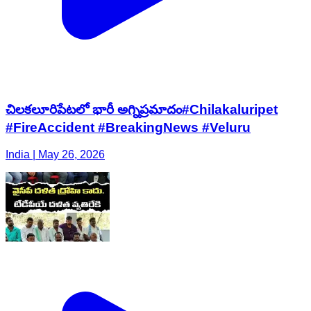
చిలకలూరిపేటలో భారీ అగ్నిప్రమాదం#Chilakaluripet
#FireAccident #BreakingNews #Veluru
India | May 26, 2026