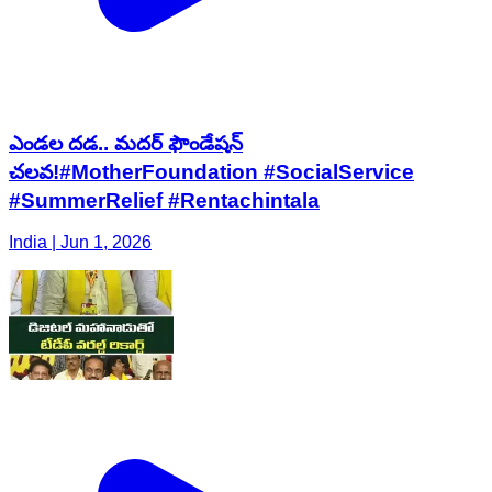
ఎండల దడ.. మదర్ ఫౌండేషన్
చలవ!#MotherFoundation #SocialService
#SummerRelief #Rentachintala
India | Jun 1, 2026