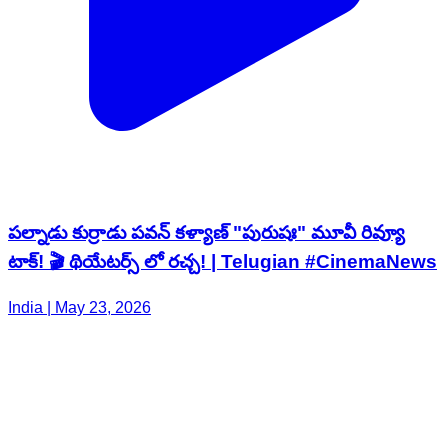
పల్నాడు కుర్రాడు పవన్ కళ్యాణ్ "పురుషః" మూవీ రివ్యూ
టాక్! 🎬 థియేటర్స్ లో రచ్చ! | Telugian #CinemaNews
India | May 23, 2026