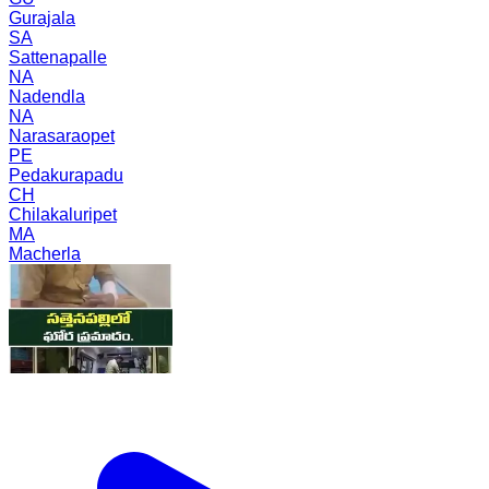
Gurajala
SA
Sattenapalle
NA
Nadendla
NA
Narasaraopet
PE
Pedakurapadu
CH
Chilakaluripet
MA
Macherla