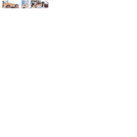
రావిపాడు వైయస్ షర్మిల రెడ్డి ఉపాధి హామీ పరిరక్షణ యాత్ర
ప్రారంభించారు ||21-02-2026 || today news
India | Feb 21, 2026