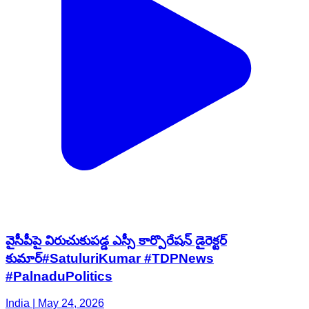
వైసీపీపై విరుచుకుపడ్డ ఎస్సీ కార్పొరేషన్ డైరెక్టర్
కుమార్#SatuluriKumar #TDPNews
#PalnaduPolitics
India | May 24, 2026