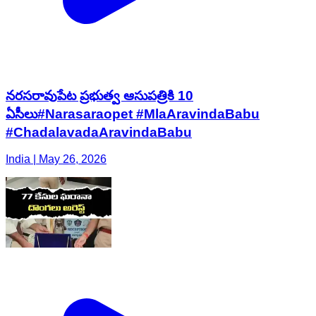
నరసరావుపేట ప్రభుత్వ ఆసుపత్రికి 10
ఏసీలు#Narasaraopet #MlaAravindaBabu
#ChadalavadaAravindaBabu
India | May 26, 2026