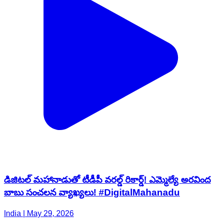
డిజిటల్ మహానాడుతో టీడీపీ వరల్డ్ రికార్డ్! ఎమ్మెల్యే అరవింద
బాబు సంచలన వ్యాఖ్యలు! #DigitalMahanadu
India | May 29, 2026