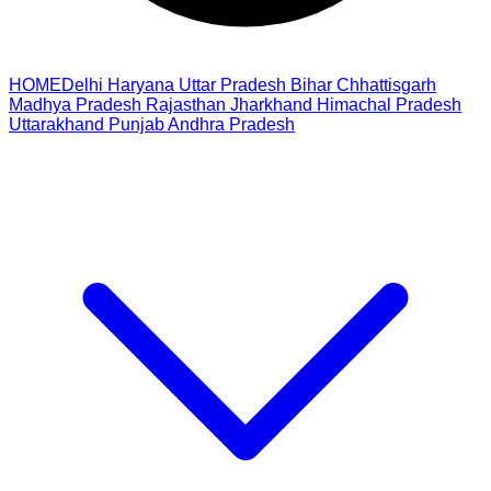
HOME
Delhi
Haryana
Uttar Pradesh
Bihar
Chhattisgarh
Madhya Pradesh
Rajasthan
Jharkhand
Himachal Pradesh
Uttarakhand
Punjab
Andhra Pradesh