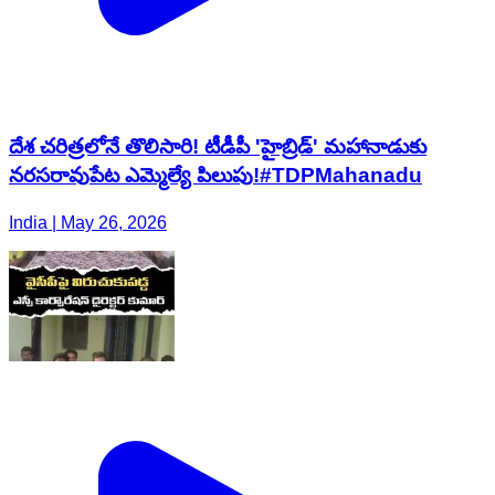
దేశ చరిత్రలోనే తొలిసారి! టీడీపీ 'హైబ్రిడ్' మహానాడుకు
నరసరావుపేట ఎమ్మెల్యే పిలుపు!#TDPMahanadu
India | May 26, 2026