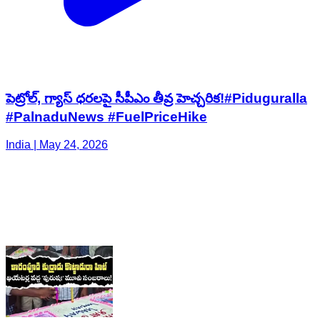
పెట్రోల్, గ్యాస్ ధరలపై సీపీఎం తీవ్ర హెచ్చరిక!#Piduguralla
#PalnaduNews #FuelPriceHike
India | May 24, 2026