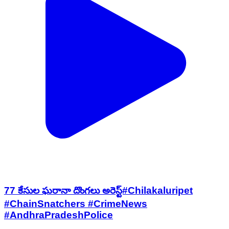
77 కేసుల ఘరానా దొంగలు అరెస్ట్#Chilakaluripet
#ChainSnatchers #CrimeNews
#AndhraPradeshPolice