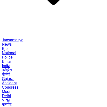
Jansamasya
News
Bjp
National
Police
Bihar
India
कांग्रेस
बीजेपी
Gujarat
Accident
Congress
Modi
Delhi
Viral
मारपीट