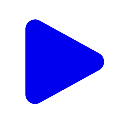
కారంపూడి కుర్రాడు కొట్టాడురా హిట్! థియేటర్ల వద్ద ‘పురుషః’
మూవీ సంబరాలు!
India | May 24, 2026