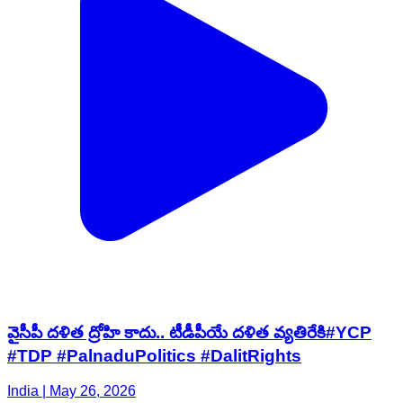
వైసీపీ దళిత ద్రోహి కాదు.. టీడీపీయే దళిత వ్యతిరేకి#YCP
#TDP #PalnaduPolitics #DalitRights
India | May 26, 2026